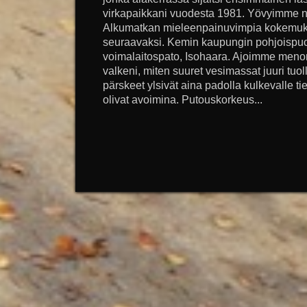
virkapaikkani vuodesta 1981. Yövyimme näi
Alkumatkan mieleenpainuvimpia kokemuks
seuraavaksi. Kemin kaupungin pohjoispuo
voimalaitospato, Isohaara. Ajoimme menom
valkeni, miten suuret vesimassat juuri tuol
pärskeet ylsivät aina padolla kulkevalle tie
olivat avoimina. Putouskorkeus...