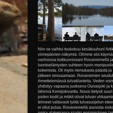
Niin se vaihtui toukokuu kesäkuuhun! Arti
viimepäivien näkymiä. Olimme siis käym
vanhoissa kotikunnissani Rovaniemellä ja
luontoelämysten suhteen hyvin monipuol
kokemista. Oli myös riemukasta päästä ja
jälkeen reissaamaan. Rovaniemen seudul
ihmettelemässä tulvatilanteita. Veden vo
yhdistyy vapaana juokseva Ounasjoki ja ka
lähinnä Kemijokivartta. Nousi tietysti suur
joiden kodit ja mökit olivat tulvan uhkaami
tehneet valtavasti työtä tulvasuojelun et
ei ollut pulaa. Rovaniemellä asuvista sisk
jonka alakerrassa sijaitsi ensimmäinen la