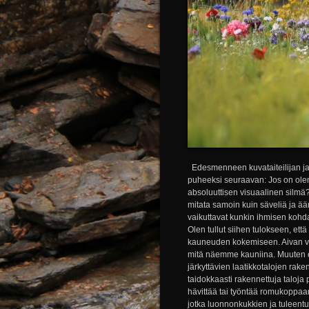
Edesmenneen kuvataiteilijan ja
puheeksi seuraavan: Jos on ole
absoluuttisen visuaalinen silmä?
mitata samoin kuin säveliä ja 
vaikuttavat kunkin ihmisen kohda
Olen tullut siihen tulokseen, että
kauneuden kokemiseen. Aivan va
mitä näemme kauniina. Muuten ei 
järkyttävien laatikkotalojen rak
taidokkaasti rakennettuja taloja
hävittää tai työntää romukoppaan
jotka luonnonkukkien ja tuleent