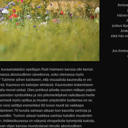
Ihmine
Hänen 
J
joskus täy
Josku
eikä hän e
Jos ihmine
 kuvaamataidon opettajan Raili Halmeen kanssa otin kerran
massa absoluuttinen sävelkorva, onko olemassa myös
 Tulimme siihen tulokseen, että visuaalista kauneutta ei voi
ääniä. Kauneus on katsojan silmässä. Kauneuden kokemiseen
lla monet seikat. Olen pohtinut aihetta vuosien mittaan paljon.
 asioiden symboliikka ja siis piilomerkitykset vaikuttavat meille
rmasti myös opittua ja muuten ympäristön tuottamaa on se,
voisi selittyä esimerkiksi 80-luvun muoti tai vaikkapa
entaminen 70-luvulla samaan aikaan kun kauniita vanhoja ja
 purettiin. Tuohon aikaan kaikkea vanhaa haluttiin muutenkin
. Artikkelikuvassa on näkymä ohrapellolle kylvetyistä kukista,
uvan viljan kanssa muodostavat minulle absoluuttisen