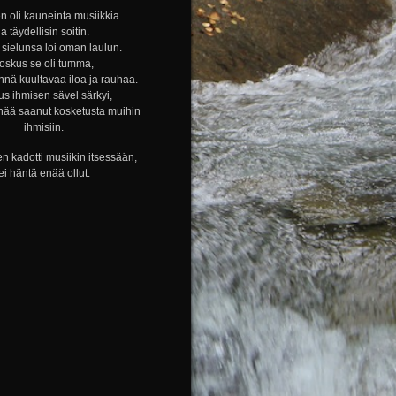
n oli kauneinta musiikkia
ja täydellisin soitin.
sielunsa loi oman laulun.
oskus se oli tumma,
nnä kuultavaa iloa ja rauhaa.
s ihmisen sävel särkyi,
nää saanut kosketusta muihin
ihmisiin.
n kadotti musiikin itsessään,
ei häntä enää ollut.