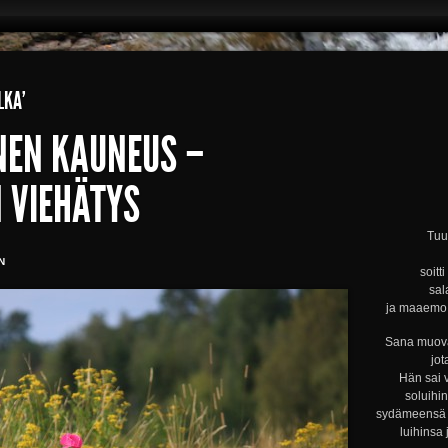
LKA’
NEN KAUNEUS –
 VIEHÄTYS
Tuul
N
soitt
sal
ja maaemo s
Sana muova
jot
Hän sai 
soluihi
sydämeensä s
luihinsa 