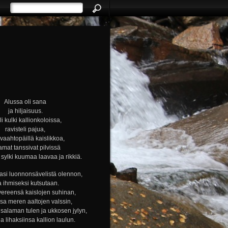
Alussa oli sana
ja hiljaisuus.
i kulki kallionkoloissa,
ravisteli pajua,
i vaahtopäillä kaislikkoa,
amat tanssivat pilvissä
ylki kuumaa laavaa ja rikkiä.
si luonnonsävelistä olennon,
a ihmiseksi kutsutaan.
vereensä kaislojen suhinan,
nsa meren aaltojen valssin,
alaman tulen ja ukkosen jylyn,
ja lihaksiinsa kallion laulun.