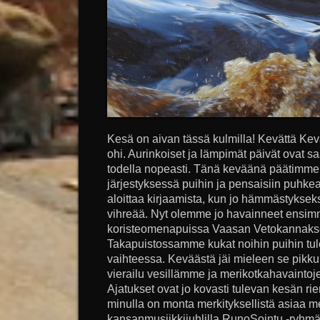
Kesä on aivan tässä kulmilla! Kevättä Ke
ohi. Aurinkoiset ja lämpimät päivät ovat
todella nopeasti. Tänä keväänä päätimme,
järjestyksessä puihin ja pensaisiin puhke
aloittaa kirjaamista, kun jo hämmästyksek
vihreää. Nyt olemme jo havainneet ensimmä
koristeomenapuissa Vaasan Vetokannaksel
Takapuistossamme kukat noihin puihin tu
vaihteessa. Keväästä jäi mieleen se pikku
vierailu vesillämme ja merikotkahavaintoje
Ajatukset ovat jo kovasti tulevan kesän rien
minulla on monta merkityksellistä asiaa m
kansanmusiikkijuhlilla RunoSointu -ryhmä