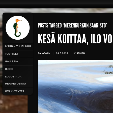
POSTS TAGGED ‘MERENKURKUN SAARISTO’
KESÄ KOITTAA, ILO V
IKARIAN TULIRUMPU
BY ADMIN
|
18.5.2018
|
YLEINEN
TUOTTEET
GALLERIA
BLOGI
LOGOSTA JA
MERIHEVOSISTA
OTA YHTEYTTÄ