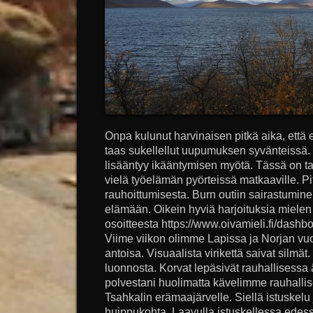
Onpa kulunut harvinaisen pitkä aika, että e
taas sukellellut uupumuksen syvänteissä.
lisääntyy ikääntymisen myötä. Tässä on ta
vielä työelämän pyörteissä matkaaville. Pitä
rauhoittumisesta. Burn outiin sairastumin
elämään. Oikein hyviä harjoituksia mielen
osoitteesta https://www.oivamieli.fi/dashb
Viime viikon olimme Lapissa ja Norjan vuo
antoisa. Visuaalista virikettä saivat silmät.
luonnosta. Korvat lepäsivät rauhallisess
polvestani huolimatta kävelimme rauhallise
Tsahkalin erämaajärvelle. Siellä istuskelu 
huippukohta. Laavulla istuskellessa edes