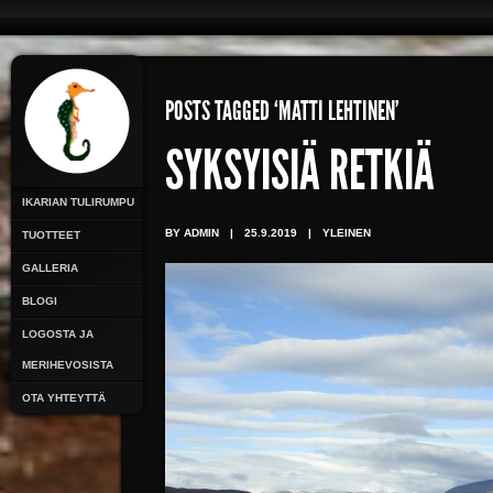
POSTS TAGGED ‘MATTI LEHTINEN’
SYKSYISIÄ RETKIÄ
IKARIAN TULIRUMPU
BY ADMIN
|
25.9.2019
|
YLEINEN
TUOTTEET
GALLERIA
BLOGI
LOGOSTA JA
MERIHEVOSISTA
OTA YHTEYTTÄ