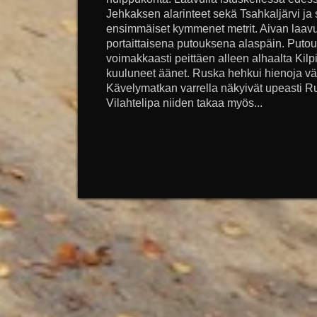
Jehkaksen alarinteet sekä Tsahkaljärvi ja 
ensimmäiset kymmenet metrit. Aivan laavu
portaittaisena putouksena alaspäin. Putou
voimakkaasti peittäen alleen alhaalta Kil
kuuluneet äänet. Ruska hehkui hienoja v
Kävelymatkan varrella näkyivät upeasti Ruo
Vilahtelipa niiden takaa myös...