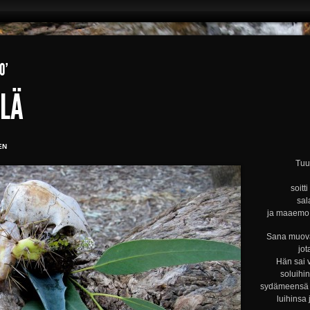
O’
LLÄ
EN
Tuul
soitt
sal
ja maaemo s
Sana muova
jot
Hän sai 
soluihi
sydämeensä s
luihinsa 