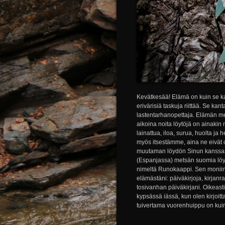
Kevätkesää! Elämä on kuin se k
erivärisiä taskuja riittää. Se ka
lastentarhanopettaja. Elämän me
aikoina noita löytöjä on ainakin
lainattua, iloa, surua, huolta ja
myös itsestämme, aina ne eivät ol
muutaman löydön Sinun kanssasi
(Espanjassa) metsän suomia löy
nimeltä Runokaappi. Sen moniin h
elämästäni: päiväkirjoja, kirjanra
tosivanhan päiväkirjani. Oikeast
kypsässä iässä, kun olen kirjoi
tuivertama vuorenhuippu on kuin 