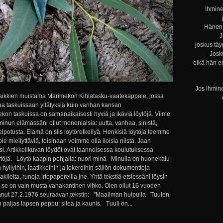
Ihmine
Hänen 
J
joskus täy
Josku
eikä hän e
Jos ihmine
aikkien muistama Marimekon Kihlatasku-vaatekappale, jossa
ntaa taskuissaan yllätyksiä kuin vanhan kansan
kon taskuissa on samanaikaisesti hyviä ja ikäviä löytöjä. Viime
 minun elämässäni ollut monenlaisia: uutta, vanhaa, sinistä,
 helpotusta. Elämä on siis löytöretkeilyä. Henkisiä löytöjä teemme
e miellyttäviä, toisinaan voimme olla iloisia niistä. Jaan
. Artikkelikuvan löydöt ovat taannoisessa koulutuksessa
töjä. Löytö kaapin pohjalta: nuori minä Minulla on huonekalu
yllyihin, laatikkoihin ja lokeroihin säilön dokumentteja
akileita, runoja irtopapereilla jne. Yhtä tekstiä etsiessäni löysin
i se on vain musta vahakantinen vihko. Olen ollut 16 vuoden
ttanut 27.2.1976 seuraavan tekstin: "Maailman huipulla Tuulen
paljas lapsen peppu: sileä ja kaunis. Tuuli on...