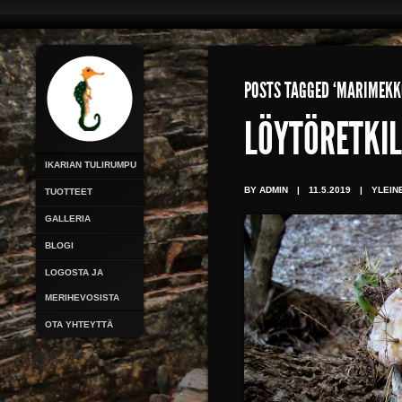
POSTS TAGGED ‘MARIMEKK
LÖYTÖRETKI
IKARIAN TULIRUMPU
BY ADMIN
|
11.5.2019
|
YLEIN
TUOTTEET
GALLERIA
BLOGI
LOGOSTA JA
MERIHEVOSISTA
OTA YHTEYTTÄ