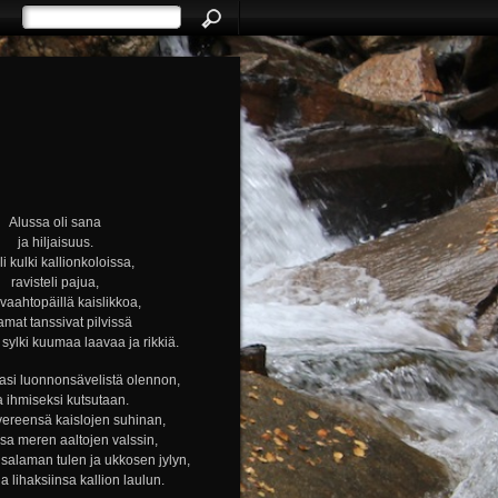
Alussa oli sana
ja hiljaisuus.
i kulki kallionkoloissa,
ravisteli pajua,
i vaahtopäillä kaislikkoa,
amat tanssivat pilvissä
ylki kuumaa laavaa ja rikkiä.
si luonnonsävelistä olennon,
a ihmiseksi kutsutaan.
vereensä kaislojen suhinan,
nsa meren aaltojen valssin,
alaman tulen ja ukkosen jylyn,
ja lihaksiinsa kallion laulun.