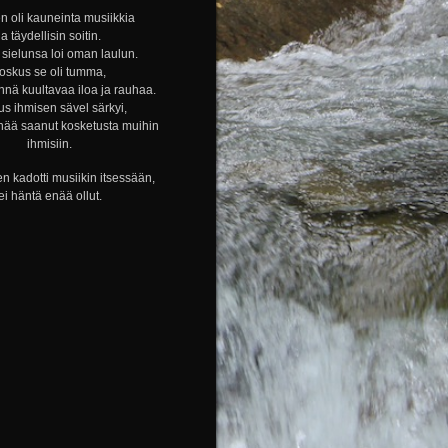
n oli kauneinta musiikkia
ja täydellisin soitin.
sielunsa loi oman laulun.
oskus se oli tumma,
nnä kuultavaa iloa ja rauhaa.
s ihmisen sävel särkyi,
nää saanut kosketusta muihin
ihmisiin.
n kadotti musiikin itsessään,
ei häntä enää ollut.