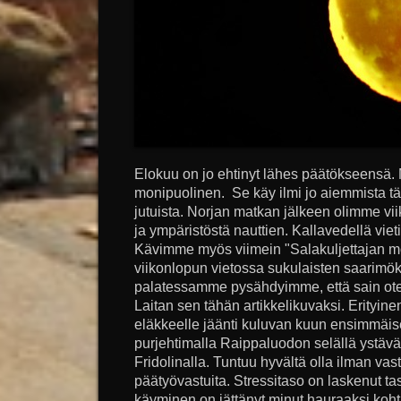
Elokuu on jo ehtinyt lähes päätökseensä. M
monipuolinen. Se käy ilmi jo aiemmista tä
jutuista. Norjan matkan jälkeen olimme vii
ja ympäristöstä nauttien. Kallavedellä vie
Kävimme myös viimein "Salakuljettajan mö
viikonlopun vietossa sukulaisten saarimöki
palatessamme pysähdyimme, että sain ote
Laitan sen tähän artikkelikuvaksi. Erityine
eläkkeelle jäänti kuluvan kuun ensimmäis
purjehtimalla Raippaluodon selällä ystäv
Fridolinalla. Tuntuu hyvältä olla ilman vas
päätyövastuita. Stressitaso on laskenut tas
käyminen on jättänyt minut hauraaksi kohta