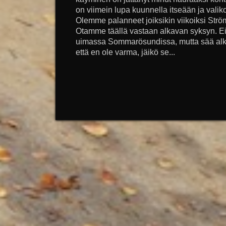
on viimein lupa kuunnella itseään ja valik
Olemme palanneet joiksikin viikoiksi Strö
Otamme täällä vastaan alkavan syksyn. Eil
uimassa Sommarösundissa, mutta sää alkaa 
että en ole varma, jäikö se...