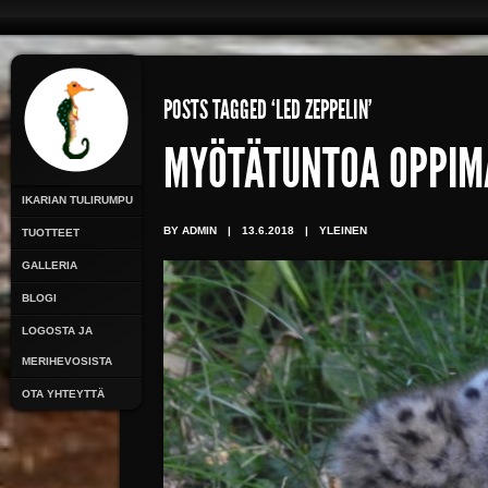
POSTS TAGGED ‘LED ZEPPELIN’
MYÖTÄTUNTOA OPPIM
IKARIAN TULIRUMPU
BY ADMIN
|
13.6.2018
|
YLEINEN
TUOTTEET
GALLERIA
BLOGI
LOGOSTA JA
MERIHEVOSISTA
OTA YHTEYTTÄ