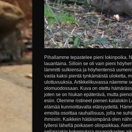
Pihallamme tepastelee pieni lokinpoika.
lauantaina. Silloin se oli vain pieni höyhen
lämmitti sulkiensa ja höyhentensä uumenis
vasta kaksi pientä tynkämäistä uloketta, m
ulottuvuuksia. Artikkelikuvassa näemme s
olomuodossaan. Kuva on otettu hämärässä
joten se on hiukan epäterävä, mutta pieno
esiin. Olemme ristineet pienen kalalokin
elämää kunnioittavalta etäisyydeltä. Häm
emoilta osoittaa rauhallisuus, jolla ne suht
ihmisiin. Kaikkein hätäisimpänä olen nähny
lyllersi lähellä poikasen olinpaikkaa. Aiemm
sellaisiakin kokemuksia maapoikasten aikaa