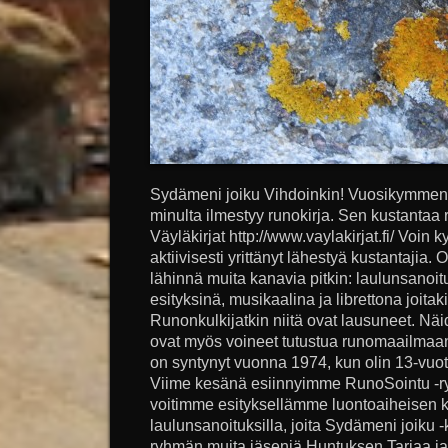
Sydämeni joiku Vihdoinkin! Vuosikymmente
minulta ilmestyy runokirja. Sen kustantaa
Väyläkirjat http://www.vaylakirjat.fi/ Voin 
aktiivisesti yrittänyt lähestyä kustantajia. 
lähinnä muita kanavia pitkin: laulunsanoitu
esityksinä, musikaalina ja librettona joitak
Runonkulkijatkin niitä ovat lausuneet. Näi
ovat myös voineet tutustua runomaailmaani
on syntynyt vuonna 1974, kun olin 13-vuot
Viime kesänä esiinnyimme RunoSointu -r
voitimme esityksellämme luontoaiheisen kilp
laulunsanoituksilla, joita Sydämeni joiku -k
ryhmän muita jäseniä Huntuksen Tarjaa ja