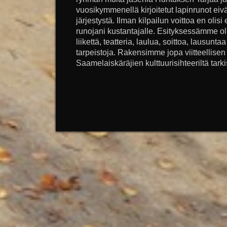
vuosikymmenellä kirjoitetut lapinrunot eivä
järjestystä. Ilman kilpailun voittoa en olis
runojani kustantajalle. Esityksessämme o
liikettä, teatteria, laulua, soittoa, lausuntaa 
tarpeistoja. Rakensimme jopa viitteellis
Saamelaiskäräjien kulttuurisihteeriltä tarkis