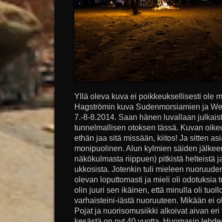
Yllä oleva kuva ei poikkeuksellisesti ole
Hagströmin kuva Sudenmorsiamien ja Welj
7.-8-8.2014. Saan hänen luvallaan julkai
tunnelmallisen otoksen tässä. Kuvan oikeu
ethän jaa sitä missään, kiitos! Ja sitten a
monipuolinen. Alun kylmien säiden jälkeen
näkökulmasta riippuen) pitkistä helteistä j
ukkosista. Jotenkin tuli mieleen nuoruuden
olevan loputtomasti ja mieli oli odotuksia t
olin juuri sen ikäinen, että minulla oli tuoll
varhaisteini-iästä nuoruuteen. Mikään ei 
Pojat ja nuorisomusiikki alkoivat aivan eri
kesästä on nyt 40 vuotta. Huomasin lehdes