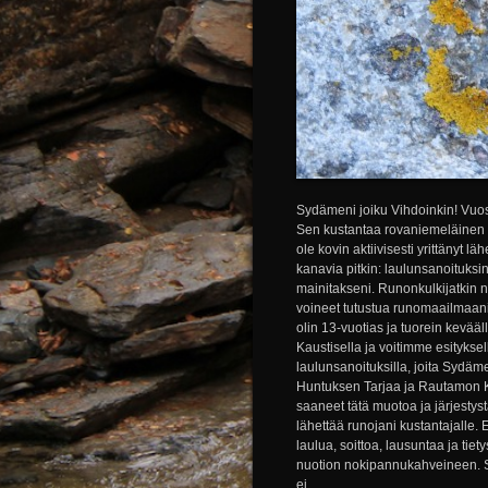
Sydämeni joiku Vihdoinkin! Vuos
Sen kustantaa rovaniemeläinen Väy
ole kovin aktiivisesti yrittänyt l
kanavia pitkin: laulunsanoituksina
mainitakseni. Runonkulkijatkin n
voineet tutustua runomaailmaani
olin 13-vuotias ja tuorein kev
Kaustisella ja voitimme esityksel
laulunsanoituksilla, joita Sydäme
Huntuksen Tarjaa ja Rautamon Kirs
saaneet tätä muotoa ja järjestyst
lähettää runojani kustantajalle. 
laulua, soittoa, lausuntaa ja tiet
nuotion nokipannukahveineen. Saa
ei...