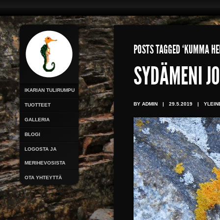
POSTS TAGGED ‘KUMMA HE
SYDÄMENI JO
IKARIAN TULIRUMPU
BY ADMIN
|
29.5.2019
|
YLEIN
TUOTTEET
GALLERIA
BLOGI
LOGOSTA JA
MERIHEVOSISTA
OTA YHTEYTTÄ