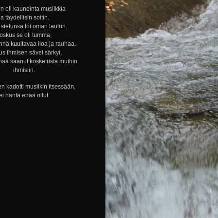
n oli kauneinta musiikkia
ja täydellisin soitin.
sielunsa loi oman laulun.
oskus se oli tumma,
nnä kuultavaa iloa ja rauhaa.
s ihmisen sävel särkyi,
nää saanut kosketusta muihin
ihmisiin.
n kadotti musiikin itsessään,
ei häntä enää ollut.