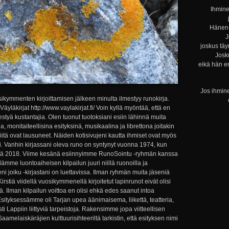
Ihmine
Hänen 
J
joskus täy
Josku
eikä hän e
Jos ihmine
ikymmenten kirjoittamisen jälkeen minulta ilmestyy runokirja.
läkirjat http://www.vaylakirjat.fi/ Voin kyllä myöntää, että en
ähestyä kustantajia. Olen tuonut tuotoksiani esiin lähinnä muita
, monitaiteellisina esityksinä, musikaalina ja librettona joitakin
iitä ovat lausuneet. Näiden kotisivujeni kautta ihmiset ovat myös
. Vanhin kirjassani oleva runo on syntynyt vuonna 1974, kun
äällä 2018. Viime kesänä esiinnyimme RunoSointu -ryhmän kanssa
lämme luontoaiheisen kilpailun juuri niillä ruonoilla ja
ni joiku -kirjastani on luettavissa. Ilman ryhmän muita jäseniä
tiä viidellä vuosikymmenellä kirjoitetut lapinrunot eivät olisi
ä. Ilman kilpailun voittoa en olisi ehkä edes saanut intoa
Esityksessämme oli Tarjan upea äänimaisema, liikettä, teatteria,
ysti Lappiin liittyviä tarpeistoja. Rakensimme jopa viitteellisen
melaiskäräjien kulttuurisihteeriltä tarkistin, että esityksen nimi