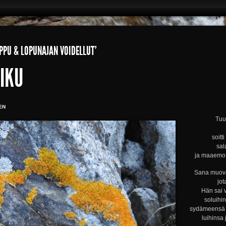
PPU & LOPUNAJAN VOIDELLUT’
IKU
EN
Tuul
soitt
sal
ja maaemo s
Sana muova
jot
Hän sai 
soluihi
sydämeensä s
luihinsa 