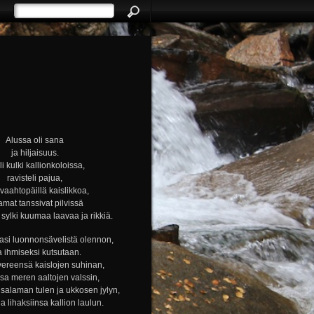
Alussa oli sana
ja hiljaisuus.
i kulki kallionkoloissa,
ravisteli pajua,
i vaahtopäillä kaislikkoa,
amat tanssivat pilvissä
ylki kuumaa laavaa ja rikkiä.
si luonnonsävelistä olennon,
a ihmiseksi kutsutaan.
vereensä kaislojen suhinan,
nsa meren aaltojen valssin,
alaman tulen ja ukkosen jylyn,
ja lihaksiinsa kallion laulun.