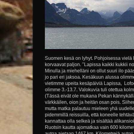
Suomen kesä on lyhyt. Pohjoisessa vielä l
korvaavat paljon. "Lapissa kaikki kukkii no
Minulla ja miehelläni on ollut suuri ilo p
jo pari eri jaksoa. Kesäkuun alussa olim
vietimme upeita kesäpäiviä Lapissa, Lofoo
olimme 3.-13.7. Valokuvia tuli otettua kol
(Tässä eivät ole mukana Pekan kännykällä 
värkkäilen, oion ja heitän osan pois. Sii
mutta matka palautuu mieleen yhä uudelle
pidemmillä reissuilla, että koneelle teht
kannattaa olla selkeä ja sisältää alikans
Ruotsin kautta ajomatkaa vain 600 kilometr
autoa ajetaan 1467 km. Kilometrejä auton m