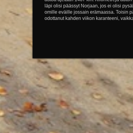
läpi olisi päässyt Norjaan, jos ei olisi pys
omille eväille jossain erämaassa. Toisin p
odottanut kahden viikon karanteeni, vaikka 