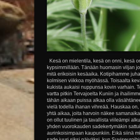
Kesä on mielentila, kesä on onni, kesä on
kypsimmillään. Tänään huomasin viljan jo 
mitä erikoisin kesäaika. Kotipihamme juha
kolmisen viikkoa myöhässä. Toisaalta ke
kukista aukaisi nuppunsa kovin varhain. 
vartta pitkin Tervajoelta Kuniin ja ihaili
tähän aikaan puissa alkaa olla väsähtäneet
vielä todella ihanan vihreää. Hauskaa on, e
yhtä aikaa, joita harvoin näkee samanaik
on ollut tuulinen ja tavallista viileämpi 
yhden vuorokauden sadekertymäkin sattu
aurinkoisimpaan kaupunkiin. Eikä siinä mi
sade juuri siksi päiväksi, kun Suviseuroihi