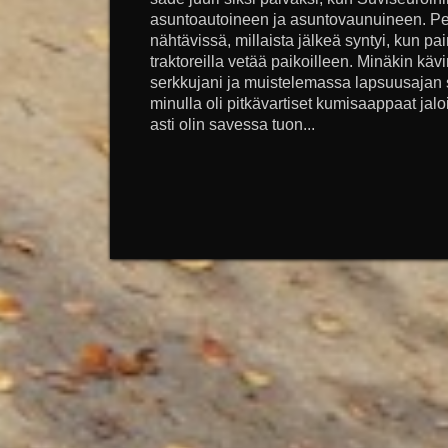
asuntoautoineen ja asuntovaunuineen. Pell
nähtävissä, millaista jälkeä syntyi, kun pa
traktoreilla vetää paikoilleen. Minäkin k
serkkujani ja muistelemassa lapsuusajan
minulla oli pitkävartiset kumisaappaat ja
asti olin savessa tuon...