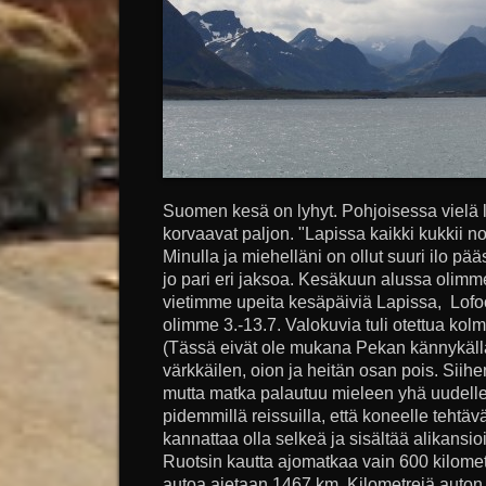
Suomen kesä on lyhyt. Pohjoisessa vielä l
korvaavat paljon. "Lapissa kaikki kukkii no
Minulla ja miehelläni on ollut suuri ilo p
jo pari eri jaksoa. Kesäkuun alussa olim
vietimme upeita kesäpäiviä Lapissa, Lofoo
olimme 3.-13.7. Valokuvia tuli otettua kol
(Tässä eivät ole mukana Pekan kännykällä 
värkkäilen, oion ja heitän osan pois. Sii
mutta matka palautuu mieleen yhä uudelle
pidemmillä reissuilla, että koneelle teht
kannattaa olla selkeä ja sisältää alikans
Ruotsin kautta ajomatkaa vain 600 kilometr
autoa ajetaan 1467 km. Kilometrejä auton m