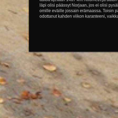
läpi olisi päässyt Norjaan, jos ei olisi pys
omille eväille jossain erämaassa. Toisin p
odottanut kahden viikon karanteeni, vaikka 