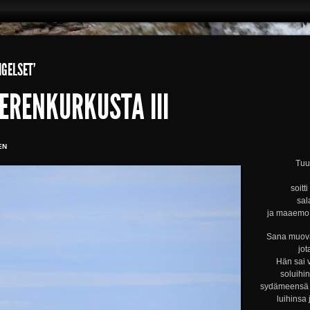
GELSET’
ERENKURKUSTA III
EN
Tuul
soitt
sal
ja maaemo s
Sana muova
jot
Hän sai 
soluihi
sydämeensä s
luihinsa 