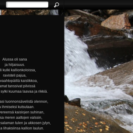
Alussa oli sana
ja hiljaisuus.
i kulki kallionkoloissa,
ravisteli pajua,
i vaahtopäillä kaislikkoa,
amat tanssivat pilvissä
ylki kuumaa laavaa ja rikkiä.
si luonnonsävelistä olennon,
a ihmiseksi kutsutaan.
vereensä kaislojen suhinan,
nsa meren aaltojen valssin,
alaman tulen ja ukkosen jylyn,
ja lihaksiinsa kallion laulun.