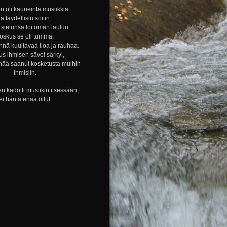
n oli kauneinta musiikkia
ja täydellisin soitin.
sielunsa loi oman laulun.
oskus se oli tumma,
nnä kuultavaa iloa ja rauhaa.
s ihmisen sävel särkyi,
nää saanut kosketusta muihin
ihmisiin.
n kadotti musiikin itsessään,
ei häntä enää ollut.