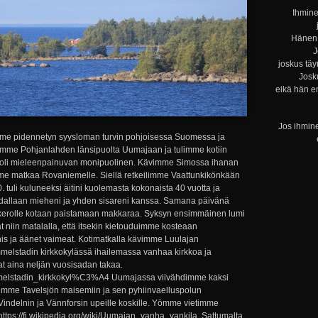
Ihmine
Hänen 
J
joskus täy
Josku
eikä hän e
Jos ihmine
me pidennetyn syysloman turvin pohjoisessa Suomessa ja
simme Pohjanlahden länsipuolta Uumajaan ja tulimme kotiin
 oli mieleenpainuvan monipuolinen. Kävimme Simossa ihanan
oimme matkaa Rovaniemelle. Siellä retkeilimme Vaattunkikönkään
. tuli kuluneeksi äitini kuolemasta kokonaista 40 vuotta ja
llaan mieheni ja yhden sisareni kanssa. Samana päivänä
kerolle kotaan paistamaan makkaraa. Syksyn ensimmäinen lumi
at niin matalalla, että itsekin kietouduimme kosteaan
nis ja äänet vaimeat. Kotimatkalla kävimme Luulajan
lstadin kirkkokylässä ihailemassa vanhaa kirkkoa ja
at aina neljän vuosisadan takaa.
Gammelstadin_kirkkokyl%C3%A4 Uumajassa viivähdimme kaksi
uimme Tavelsjön maisemiin ja sen pyhiinvaelluspolun
indelnin ja Vännforsin upeille koskille. Yömme vietimme
ttps://fi.wikipedia.org/wiki/Uumajan_vanha_vankila Sattumalta