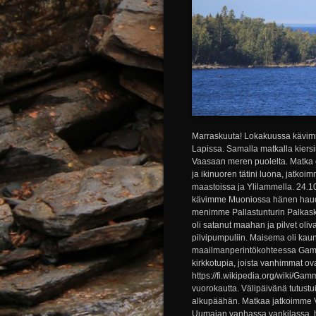
Marraskuuta! Lokakuussa kävim
Lapissa. Samalla matkalla kier
Vaasaan meren puolelta. Matka
ja ikinuoren tätini luona, jatk
maastoissa ja Ylilammella. 24.10
kävimme Muoniossa hänen hauda
menimme Pallastunturin Palkas
oli satanut maahan ja pilvet oliv
pilvipumpuliin. Maisema oli kau
maailmanperintökohteessa Gamme
kirkkotupia, joista vanhimmat ov
https://fi.wikipedia.org/wiki/
vuorokautta. Välipäivänä tutust
alkupäähän. Matkaa jatkoimme V
Uumajan vanhassa vankilassa. h