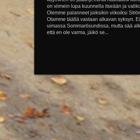
on viimein lupa kuunnella itseään ja valik
Olemme palanneet joiksikin viikoiksi Strö
Otamme täällä vastaan alkavan syksyn. Eil
uimassa Sommarösundissa, mutta sää alkaa 
että en ole varma, jäikö se...