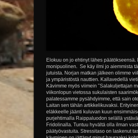
Elokuu on jo ehtinyt lähes päätökseensä. M
monipuolinen. Se käy ilmi jo aiemmista tä
jutuista. Norjan matkan jälkeen olimme vii
ja ympäristöstä nauttien. Kallavedellä vie
Kävimme myös viimein "Salakuljettajan mö
viikonlopun vietossa sukulaisten saarimöki
palatessamme pysähdyimme, että sain ote
Laitan sen tähän artikkelikuvaksi. Erityine
eläkkeelle jäänti kuluvan kuun ensimmäis
purjehtimalla Raippaluodon selällä ystäv
Fridolinalla. Tuntuu hyvältä olla ilman vas
päätyövastuita. Stressitaso on laskenut tas
käyminen on jättänyt minut hauraaksi kohta