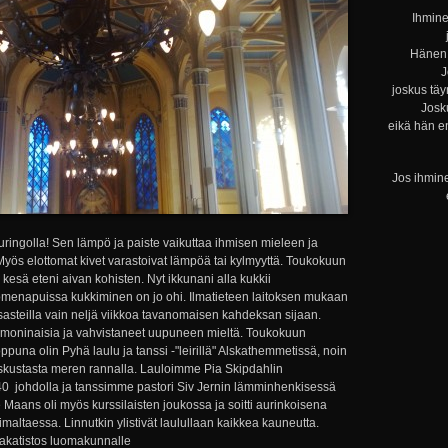
Ihmine
Hänen 
J
joskus täy
Josku
eikä hän e
Jos ihmine
ingolla! Sen lämpö ja paiste vaikuttaa ihmisen mieleen ja
yös elottomat kivet varastoivat lämpöä tai kylmyyttä. Toukokuun
kesä eteni aivan kohisten. Nyt ikkunani alla kukkii
omenapuissa kukkiminen on jo ohi. Ilmatieteen laitoksen mukaan
ysasteilla vain neljä viikkoa tavanomaisen kahdeksan sijaan.
et moninaisia ja vahvistaneet uupuneen mieltä. Toukokuun
puna olin Pyhä laulu ja tanssi -"leirillä" Alskathemmetissä, noin
skustasta meren rannalla. Lauloimme Pia Skipdahlin
d=40 johdolla ja tanssimme pastori Siv Jernin lämminhenkisessä
Maans oli myös kurssilaisten joukossa ja soitti aurinkoisena
ltaessa. Linnutkin ylistivät laulullaan kaikkea kauneutta.
 akatistos luomakunnalle