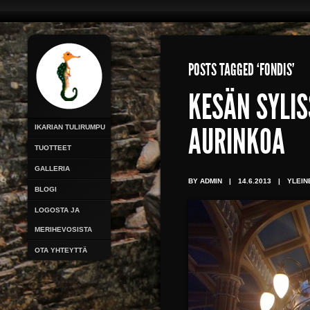
POSTS TAGGED ‘FONDIS’
KESÄN SYLIS
IKARIAN TULIRUMPU
AURINKOA
TUOTTEET
GALLERIA
BY ADMIN
|
14.6.2013
|
YLEIN
BLOGI
LOGOSTA JA
MERIHEVOSISTA
OTA YHTEYTTÄ