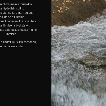
n oli kauneinta musiikkia
ja täydellisin soitin.
sielunsa loi oman laulun.
oskus se oli tumma,
nnä kuultavaa iloa ja rauhaa.
s ihmisen sävel särkyi,
nää saanut kosketusta muihin
ihmisiin.
n kadotti musiikin itsessään,
ei häntä enää ollut.