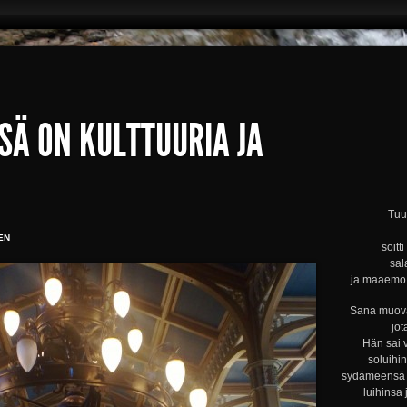
SÄ ON KULTTUURIA JA
Tuul
EN
soitt
sal
ja maaemo s
Sana muova
jot
Hän sai 
soluihi
sydämeensä s
luihinsa 