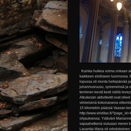
Kuinka huikea voima onkaan aur
kaikkeen elolliseen luonnossa. M
lopussa oli monta hellepäivää ja 
juhannusruusu, syreeneissä ja 
terminen kevät kesti näillä leve
Alkukesän aktiviteetit ovat olle
viimeisenä kokonaisena viikonlop
15 kilometrin päässä Vaasan ke
http://www.viriditas.fi/?page_i
ohjauksessa. Ystäväni Marianne 
vapaahetkenä viuluaan meren kima
Lauantai-iltana oli ortodoksinen