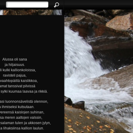
Alussa oli sana
ja hiljaisuus.
i kulki kallionkoloissa,
ravisteli pajua,
i vaahtopäillä kaislikkoa,
amat tanssivat pilvissä
ylki kuumaa laavaa ja rikkiä.
si luonnonsävelistä olennon,
a ihmiseksi kutsutaan.
vereensä kaislojen suhinan,
nsa meren aaltojen valssin,
alaman tulen ja ukkosen jylyn,
ja lihaksiinsa kallion laulun.