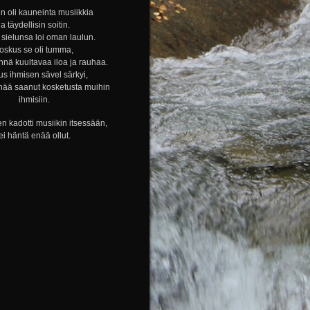
n oli kauneinta musiikkia
ja täydellisin soitin.
sielunsa loi oman laulun.
oskus se oli tumma,
nnä kuultavaa iloa ja rauhaa.
s ihmisen sävel särkyi,
nää saanut kosketusta muihin
ihmisiin.
n kadotti musiikin itsessään,
ei häntä enää ollut.