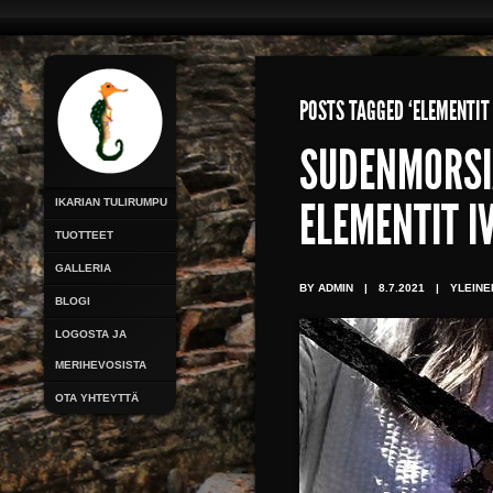
POSTS TAGGED ‘ELEMENTIT
SUDENMORSI
IKARIAN TULIRUMPU
ELEMENTIT I
TUOTTEET
GALLERIA
BY ADMIN
|
8.7.2021
|
YLEINE
BLOGI
LOGOSTA JA
MERIHEVOSISTA
OTA YHTEYTTÄ