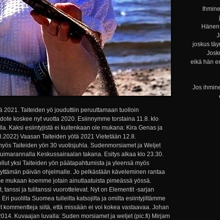
Ihmine
Hänen 
J
joskus täy
Josku
eikä hän e
Jos ihmine
ä 2021. Taiteiden yö jouduttiin peruuttamaan tuolloin
dote koskee nyt vuotta 2020. Esiinnymme torstaina 11.8. klo
a. Kaksi esiintyjistä ei kuitenkaan ole mukana: Kira Genas ja
.8.2022) Vaasan Taiteiden yötä 2021 Vietetään 12.8.
ös Taiteiden yön 30 vuotisjuhla. Sudenmorsiamet ja Weljet
 uimarannalla Keskussairaalan takana. Esitys alkaa klo 23.30.
llut yksi Taiteiden yön päätapahtumista ja yleensä myös
täyttämän päivän ohjelmalle. Jo pelkästään käveleminen rantaa
me mukaan koemme jotain ainutlaatuista pimeässä yössä.
, tanssi ja tulitanssi vuorottelevat. Nyt on Elementit -sarjan
Eri puolilta Suomea tulleilta katsojilta ja omilta esiintyjiltämme
t kommentteja siitä, että missään ei voi kokea vastaavaa. Johan
14. Kuvaajan luvalla: Suden morsiamet ja weljet (pic.fi) Mirjam