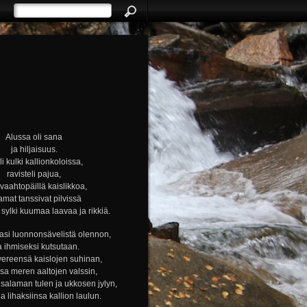
Alussa oli sana
ja hiljaisuus.
i kulki kallionkoloissa,
ravisteli pajua,
i vaahtopäillä kaislikkoa,
amat tanssivat pilvissä
ylki kuumaa laavaa ja rikkiä.
si luonnonsävelistä olennon,
a ihmiseksi kutsutaan.
vereensä kaislojen suhinan,
nsa meren aaltojen valssin,
alaman tulen ja ukkosen jylyn,
ja lihaksiinsa kallion laulun.