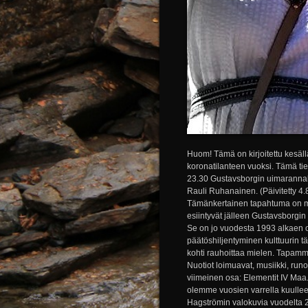
Huom! Tämä on kirjoitettu kesäll
koronatilanteen vuoksi. Tämä tie
23.30 Gustavsborgin uimarannall
Rauli Ruhanainen. (Päivitetty 4
Tämänkertainen tapahtuma on my
esiintyvät jälleen Gustavsborgin
Se on jo vuodesta 1993 alkaen o
päätöshiljentyminen kulttuurin 
kohti rauhoittaa mielen. Tapam
Nuotiot loimuavat, musiikki, runot
viimeinen osa: Elementit IV Maa. 
olemme vuosien varrella kuullee
Hagströmin valokuvia vuodelta 20