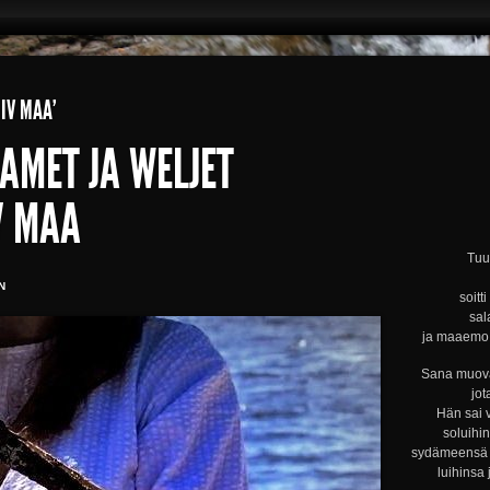
 IV MAA’
AMET JA WELJET
V MAA
Tuul
N
soitt
sal
ja maaemo s
Sana muova
jot
Hän sai 
soluihi
sydämeensä s
luihinsa 