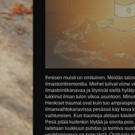
Ihmisen muisti on omituinen. Meidän tal
ilmastointiremonttia. Miehet tulivat viime
ilmastointikanavaa ja löysivät sieltä hylät
tukkinut ilman tulon ulkoa asuntoon. Minus
Henkiset traumat ovat kuin tuo ampiaispes
ilmanvaihtokanavissa pesässä käy kova ku
vaihtumisen. Kun traumoja aletaan käsitel
Pesä pitää kuitenkin löytää ja siivota pois, 
laitetaan luukkuun puhdas ja toimiva suoda
unohtamisessa on kyse tästä. Omituista on