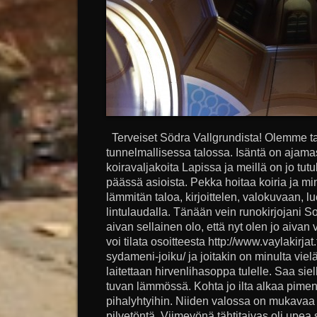
Terveiset Södra Vallgrundista! Olemme t
tunnelmallisessa talossa. Isäntä on ajam
koiravaljakoita Lapissa ja meillä on jo tutuk
päässä asioista. Pekka hoitaa koiria ja m
lämmitän taloa, kirjoittelen, valokuvaan, 
lintulaudalla. Tänään vein runokirjojani S
aivan sellainen olo, että nyt olen jo aivan
voi tilata osoitteesta http://www.vaylakirjat.
sydameni-joiku/ ja joitakin on minulta vielä
laitettaan hirvenlihasoppa tulelle. Saa siel
tuvan lämmössä. Kohta jo ilta alkaa piment
pihalyhtyihin. Niiden valossa on mukavaa k
pilvetöntä. Viimeyönä tähtitaivas oli upe