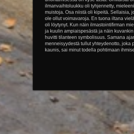
ilmanvaihtoluukku oli tyhjennetty, mieleeni
muistoja. Osa niistä oli kipeitä. Sellaisia,
ole ollut voimavaroja. En tuona iltana viel
oli löytynyt. Kun näin ilmastointifirman m
ja kuulin ampiaispesästä ja näin kuvankin 
huvitti tilanteen symbolisuus. Samana aj
menneisyydestä tullut yhteydenotto, joka 
kaunis, sai minut todella pohtimaan ihmise