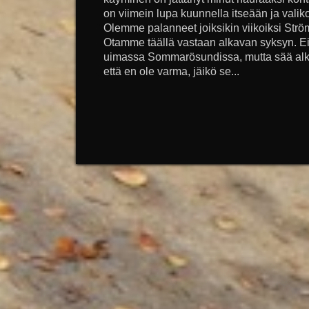
on viimein lupa kuunnella itseään ja valik
Olemme palanneet joiksikin viikoiksi Strö
Otamme täällä vastaan alkavan syksyn. Eil
uimassa Sommarösundissa, mutta sää alkaa 
että en ole varma, jäikö se...