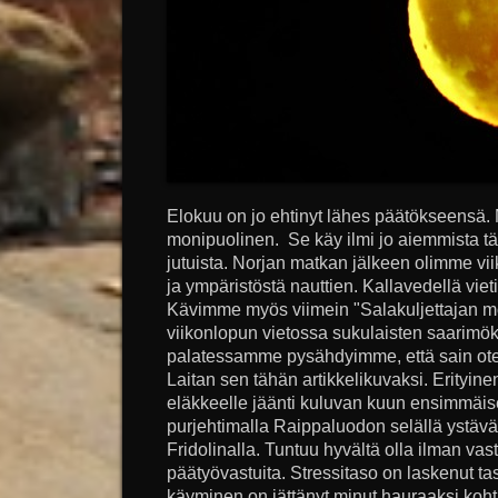
Elokuu on jo ehtinyt lähes päätökseensä. M
monipuolinen. Se käy ilmi jo aiemmista tä
jutuista. Norjan matkan jälkeen olimme vii
ja ympäristöstä nauttien. Kallavedellä vie
Kävimme myös viimein "Salakuljettajan mö
viikonlopun vietossa sukulaisten saarimöki
palatessamme pysähdyimme, että sain ote
Laitan sen tähän artikkelikuvaksi. Erityine
eläkkeelle jäänti kuluvan kuun ensimmäis
purjehtimalla Raippaluodon selällä ystäv
Fridolinalla. Tuntuu hyvältä olla ilman vas
päätyövastuita. Stressitaso on laskenut tas
käyminen on jättänyt minut hauraaksi kohta