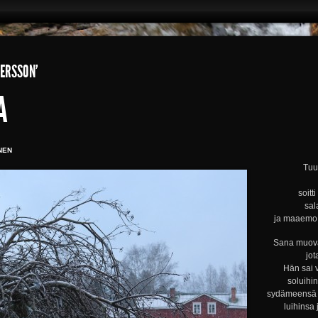
DERSSON’
A
NEN
Tuul
soitt
sal
ja maaemo s
Sana muova
jot
Hän sai 
soluihi
sydämeensä s
luihinsa 