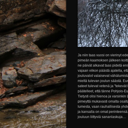
Ja niin taas vuosi on vierinyt ede
pimeän kaamoksen jälkeen koitta
ne päivät alkavat taas pidetä ens
vajaan viikon päästä ajatella, et
jouluvalot valaisevat vähälumis
mieltä tulevan joulun säästä. Eur
sateet tulevat vetenä ja "tekevät
päätelleet, että tänne Pohjois-E
Tietysti olisi hienoa ja varsinkin 
pimeyttä mukavasti omalta osalt
lumesta, vaan rauhallisesta yhde
ja kansalla on omat perinteensä.
jouluun liittyviä sananlaskuja....