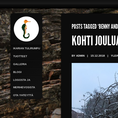
POSTS TAGGED ‘BENNY AN
KOHTI JOULU
IKARIAN TULIRUMPU
BY ADMIN
|
15.12.2018
|
YLEI
TUOTTEET
GALLERIA
BLOGI
LOGOSTA JA
MERIHEVOSISTA
OTA YHTEYTTÄ