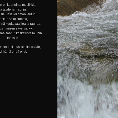
n oli kauneinta musiikkia
ja täydellisin soitin.
sielunsa loi oman laulun.
oskus se oli tumma,
nnä kuultavaa iloa ja rauhaa.
s ihmisen sävel särkyi,
nää saanut kosketusta muihin
ihmisiin.
n kadotti musiikin itsessään,
ei häntä enää ollut.