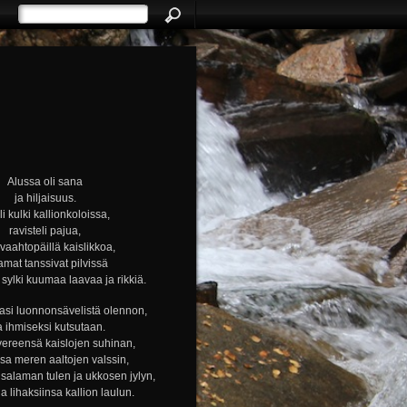
Alussa oli sana
ja hiljaisuus.
i kulki kallionkoloissa,
ravisteli pajua,
i vaahtopäillä kaislikkoa,
amat tanssivat pilvissä
ylki kuumaa laavaa ja rikkiä.
si luonnonsävelistä olennon,
a ihmiseksi kutsutaan.
vereensä kaislojen suhinan,
nsa meren aaltojen valssin,
alaman tulen ja ukkosen jylyn,
ja lihaksiinsa kallion laulun.