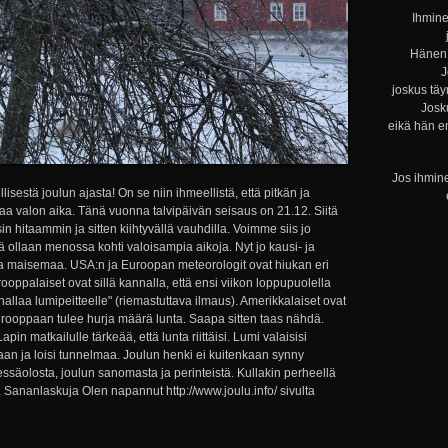
Ihmine
Hänen 
J
joskus täy
Josku
eikä hän e
Jos ihmine
llisestä joulun ajasta! On se niin ihmeellistä, että pitkän ja
a valon aika. Tänä vuonna talvipäivän seisaus on 21.12. Siitä
in hitaammin ja sitten kiihtyvällä vauhdilla. Voimme siis jo
tä ollaan menossa kohti valoisampia aikoja. Nyt jo kausi- ja
ta maisemaa. USA:n ja Euroopan meteorologit ovat hiukan eri
ooppalaiset ovat sillä kannalla, että ensi viikon loppupuolella
 hallaa lumipeitteelle" (riemastuttava ilmaus). Amerikkalaiset ovat
urooppaan tulee hurja määrä lunta. Saapa sitten taas nähdä.
Lapin matkailulle tärkeää, että lunta riittäisi. Lumi valaisisi
aan ja loisi tunnelmaa. Joulun henki ei kuitenkaan synny
ssäolosta, joulun sanomasta ja perinteistä. Kullakin perheellä
 Sananlaskuja Olen napannut http://www.joulu.info/ sivulta