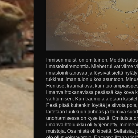
Ihmisen muisti on omituinen. Meidän tal
ilmastointiremonttia. Miehet tulivat viime
ilmastointikanavaa ja löysivät sieltä hylät
tukkinut ilman tulon ulkoa asuntoon. Minus
Henkiset traumat ovat kuin tuo ampiaispes
ilmanvaihtokanavissa pesässä käy kova ku
vaihtumisen. Kun traumoja aletaan käsitel
Pesä pitää kuitenkin löytää ja siivota pois, 
laitetaan luukkuun puhdas ja toimiva suoda
unohtamisessa on kyse tästä. Omituista on
ilmanvaihtoluukku oli tyhjennetty, mieleeni
muistoja. Osa niistä oli kipeitä. Sellaisia,
ole ollut voimavaroja. En tuona iltana viel