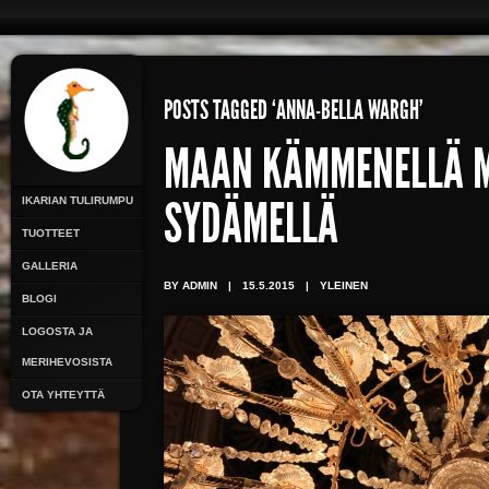
POSTS TAGGED ‘ANNA-BELLA WARGH’
MAAN KÄMMENELLÄ 
IKARIAN TULIRUMPU
SYDÄMELLÄ
TUOTTEET
GALLERIA
BY ADMIN
|
15.5.2015
|
YLEINEN
BLOGI
LOGOSTA JA
MERIHEVOSISTA
OTA YHTEYTTÄ