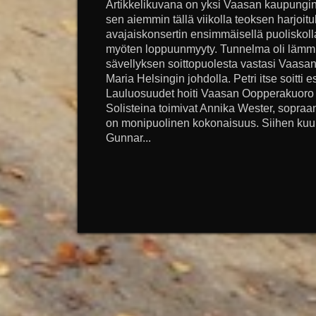
Artikkelikuvana on yksi Vaasan kaupungin
sen aiemmin tällä viikolla teoksen harjoitu
avajaiskonsertin ensimmäisellä puoliskolla
myöten loppuunmyyty. Tunnelma oli lämmin 
sävellyksen soittopuolesta vastasi Vaasa
Maria Helsingin johdolla. Petri itse soitti e
Lauluosuudet hoiti Vaasan Oopperakuoro 
Solisteina toimivat Annika Wester, sopraan
on monipuolinen kokonaisuus. Siihen kuu
Gunnar...