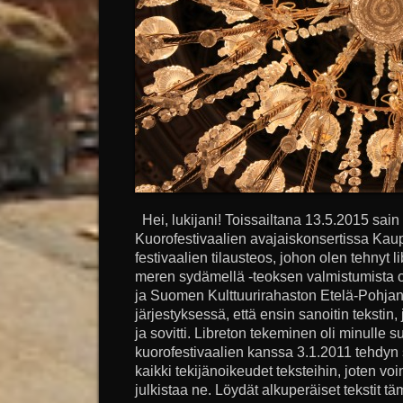
Hei, lukijani! Toissailtana 13.5.2015 sai
Kuorofestivaalien avajaiskonsertissa Kaupu
festivaalien tilausteos, johon olen tehnyt
meren sydämellä -teoksen valmistumista 
ja Suomen Kulttuurirahaston Etelä-Pohjan
järjestyksessä, että ensin sanoitin tekstin,
ja sovitti. Libreton tekeminen oli minulle 
kuorofestivaalien kanssa 3.1.2011 tehdy
kaikki tekijänoikeudet teksteihin, joten vo
julkistaa ne. Löydät alkuperäiset tekstit tä