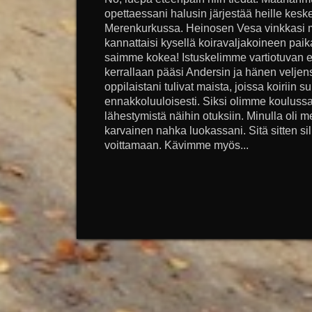
opettaessani halusin järjestää heille kes
Merenkurkussa. Heinosen Vesa vinkkasi mi
kannattaisi kysellä koiravaljakoineen paika
saimme kokea! Istuskelimme vartiotuvan e
kerrallaan pääsi Andersin ja hänen veljen
oppilaistani tulivat maista, joissa koiriin 
ennakkoluuloisesti. Siksi olimme koulussa 
lähestymistä näihin otuksiin. Minulla oli
karvainen nahka luokassani. Sitä sitten si
voittamaan. Kävimme myös...