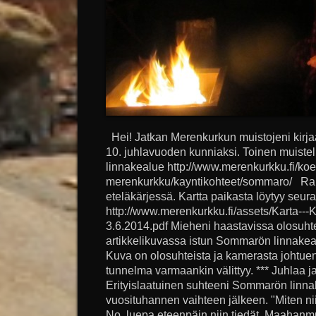
Hei! Jatkan Merenkurkun muistojeni kirj
10. juhlavuoden kunniaksi. Toinen muist
linnakealue http://www.merenkurkku.fi/koe
merenkurkku/kayntikohteet/sommaro/ Rai
eteläkärjessä. Kartta paikasta löytyy seura
http://www.merenkurkku.fi/assets/Karta--
3.6.2014.pdf Mieheni haastavissa olosuht
artikkelikuvassa istun Sommarön linnakea
Kuva on olosuhteista ja kamerasta johtue
tunnelma varmaankin välittyy. *** Juhlaa
Erityislaatuinen suhteeni Sommarön linn
vuosituhannen vaihteen jälkeen. "Miten nii
No, luepa eteenpäin niin tiedät. Maahanmu