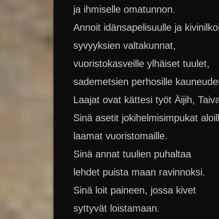
ja ihmiselle omatunnon.
Annoit idänsapelisuulle ja kivinilkoi
syvyyksien valtakunnat,
vuoristokasveille ylhäiset tuulet,
sademetsien perhosille kauneuden
Laajat ovat kättesi työt Äijih, Taiv
Sinä asetit jokihelmisimpukat aloil
laamat vuoristomaille.
Sinä annat tuulien puhaltaa
lehdet puista maan ravinnoksi.
Sinä loit paineen, jossa kivet
syttyvät loistamaan.