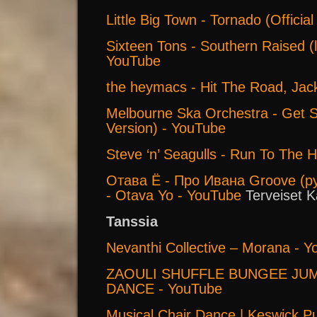
Little Big Town - Tornado (Offici
Sixteen Tons - Southern Raised (
YouTube
the heymacs - Hit The Road, Jac
Melbourne Ska Orchestra - Get S
Version) - YouTube
Steve ‘n’ Seagulls - Run To The Hi
Отава Ё - Про Ивана Groove (ру
- Otava Yo - YouTube
Terveiset K
Tanssia
Nevanthi Collective – Morana - 
ZAOULI SHUFFLE BUNGEE JUM
DANCE - YouTube
Musical Chair Dance | Keswick Pu