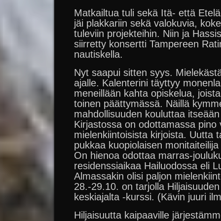
Matkailtua tuli sekä Itä- että Etel
jäi plakkariin sekä valokuvia, ko
tuleviin projekteihin. Niin ja Has
siirretty konsertti Tampereen Rati
nautiskella.
Nyt saapui sitten syys. Mielekästä
ajalle. Kalenterini täyttyy monenla
meneillään kahta opiskelua, joist
toinen päättymässä. Näillä kymme
mahdollisuuden kouluttaa itseään 
Kirjastossa on odottamassa pino 
mielenkiintoisista kirjoista. Uutta t
pukkaa kuopiolaisen monitaiteilija
On hienoa odottaa marras-jouluk
residenssiaikaa Hailuodossa eli 
Almassakin olisi paljon mielenkiint
28.-29.10. on tarjolla Hiljaisuuden
keskiajalta -kurssi. (Kävin juuri i
Hiljaisuutta kaipaaville järjestä