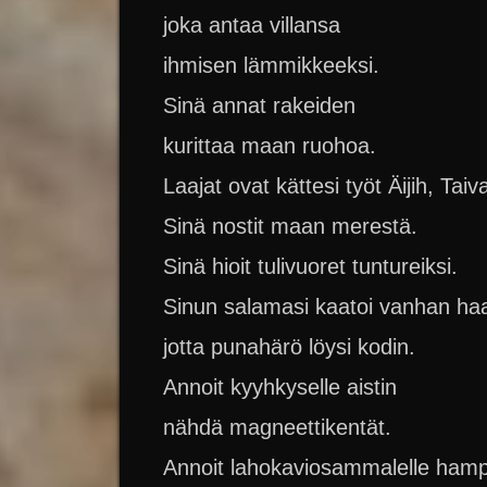
joka antaa villansa
ihmisen lämmikkeeksi.
Sinä annat rakeiden
kurittaa maan ruohoa.
Laajat ovat kättesi työt Äijih, Taiv
Sinä nostit maan merestä.
Sinä hioit tulivuoret tuntureiksi.
Sinun salamasi kaatoi vanhan h
jotta punahärö löysi kodin.
Annoit kyyhkyselle aistin
nähdä magneettikentät.
Annoit lahokaviosammalelle ham