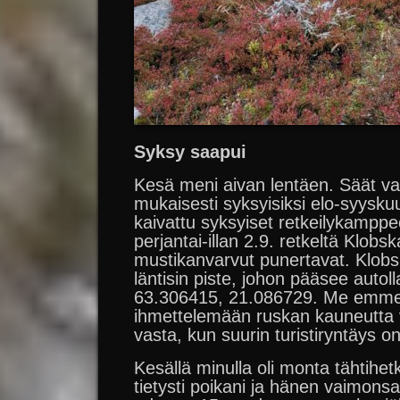
Syksy saapui
Kesä meni aivan lentäen. Säät vai
mukaisesti syksyisiksi elo-syysku
kaivattu syksyiset retkeilykamppe
perjantai-illan 2.9. retkeltä Klobs
mustikanvarvut punertavat. Klo
läntisin piste, johon pääsee autoll
63.306415, 21.086729. Me emme 
ihmettelemään ruskan kauneutta
vasta, kun suurin turistiryntäys on
Kesällä minulla oli monta tähtihe
tietysti poikani ja hänen vaimonsa 