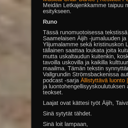
Meidän Letkajenkkamme taipuu m
esitykseen.
Runo
Tässä runomuotoisessa tekstissä
Saamelaisen Äijih -jumaluuden ja
Ylijumalamme sekä kristinuskon Lu
tällainen saattaa loukata joita kui
mutta uskaltaudun kuitenkin, koska
tavoilla uskovilla ja kaikilla kulttuu
maailma. Tämän tekstin synnytt
Vallgrundin Strömsbackenissa autto
podcast -sarja
Ällistyttävä luonto
ja luontohengellisyyskoulutuksen
teokset.
Laajat ovat kättesi työt Äijih, Taiv
Sinä sytytät tähdet.
Sinä loit lampaan,