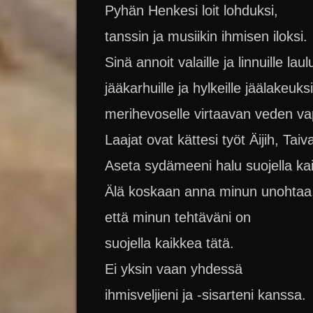
Pyhän Henkesi loit lohduksi,
tanssin ja musiikin ihmisen iloksi.
Sinä annoit valaille ja linnuille laul
jääkarhuille ja hylkeille jäälakeuksi
merihevoselle virtaavan veden v
Laajat ovat kättesi työt Äijih, Taiv
Aseta sydämeeni halu suojella kai
Älä koskaan anna minun unohtaa
että minun tehtäväni on
suojella kaikkea tätä.
Ei yksin vaan yhdessä
ihmisveljieni ja -sisarteni kanssa.