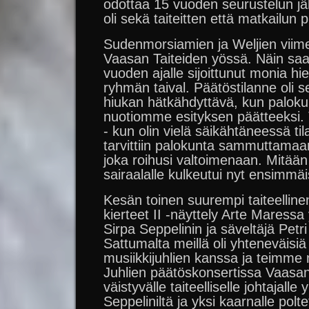
odottaa 15 vuoden seurustelun jä
oli sekä taiteitten että matkailun p
Sudenmorsiamien ja Weljien viimei
Vaasan Taiteiden yössä. Näin saa
vuoden ajalle sijoittunut monia hi
ryhmän taival. Päätöstilanne oli s
hiukan hätkähdyttävä, kun palok
nuotiomme esityksen päätteeksi. T
- kun olin vielä säikähtäneessä tila
tarvittiin palokunta sammuttamaan
joka roihusi valtoimenaan. Mitään 
sairaalalle kulkeutui nyt ensimmä
Kesän toinen suurempi taiteellinen
kierteet II -näyttely Arte Maressa 
Sirpa Seppelinin ja säveltäjä Petr
Sattumalta meillä oli yhteneväisi
musiikkijuhlien kanssa ja teimme 
Juhlien päätöskonsertissa Vaasan 
väistyvälle taiteelliselle johtajalle 
Seppeliniltä ja yksi kaarnalle polt