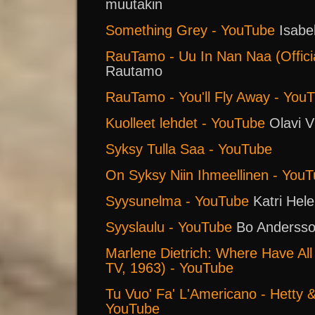
muutakin
Something Grey - YouTube
Isabe
RauTamo - Uu In Nan Naa (Offici
Rautamo
RauTamo - You'll Fly Away - You
Kuolleet lehdet - YouTube
Olavi V
Syksy Tulla Saa - YouTube
On Syksy Niin Ihmeellinen - You
Syysunelma - YouTube
Katri Hel
Syyslaulu - YouTube
Bo Anderss
Marlene Dietrich: Where Have All
TV, 1963) - YouTube
Tu Vuo' Fa' L'Americano - Hetty 
YouTube