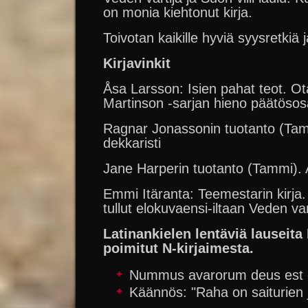
on monia kiehtonut kirja.
Toivotan kaikille hyviä syysretkiä j
Kirjavinkit
Åsa Larsson: Isien pahat teot. 
Martinson -sarjan hieno päätösos
Ragnar Jonassonin tuotanto (Tamm
dekkaristi
Jane Harperin tuotanto (Tammi). A
Emmi Itäranta: Teemestarin kirja.
tullut elokuvaensi-iltaan Veden var
Latinankielen lentäviä lauseita 
poimitut N-kirjaimesta.
Nummus avarorum deus est e
Käännös: "Raha on saiturien 