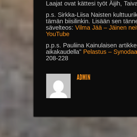
Laajat ovat kättesi työt Äijih, Taiv
p.s. Sirkka-Liisa Naisten kulttuurik
tämän biisilinkin. Lisään sen tän
sävelteos:
Vilma Jää – Jäinen neiti
YouTube
p.p.s. Pauliina Kainulaisen artikke
aikakaudella"
Pelastus – Synodaali
208-228
ADMIN