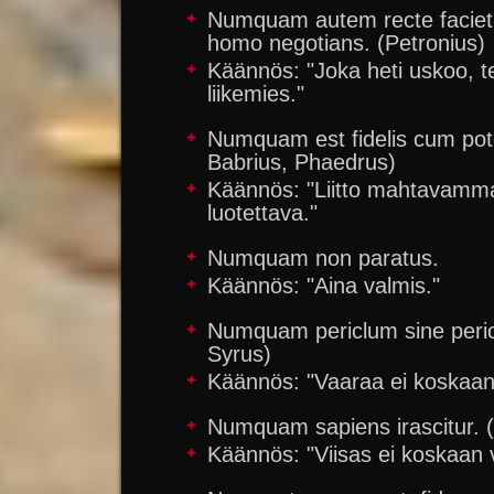
Numquam autem recte faciet, q
homo negotians. (Petronius)
Käännös: "Joka heti uskoo, t
liikemies."
Numquam est fidelis cum pote
Babrius, Phaedrus)
Käännös: "Liitto mahtavamma
luotettava."
Numquam non paratus.
Käännös: "Aina valmis."
Numquam periclum sine periclo
Syrus)
Käännös: "Vaaraa ei koskaan 
Numquam sapiens irascitur. (
Käännös: "Viisas ei koskaan 