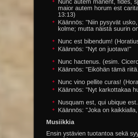
Nunc autem manent, fides, spe
maior autem horum est carita
13:13)
Käännös: "Niin pysyvät usko,
kolme; mutta näistä suurin o
Nunc est bibendum! (Horatiu
Käännös: "Nyt on juotava!"
Nunc hactenus. (esim. Cicer
Käännös: "Eiköhän tämä riitä
Nunc vino pellite curas! (Hora
Käännös: "Nyt karkottakaa huol
Nusquam est, qui ubique est
Käännös: "Joka on kaikkialla,
Musiikkia
Ensin ystävien tuotantoa sekä syys