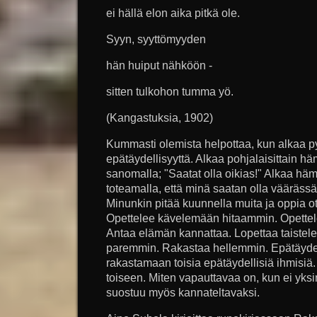
ei hällä elon aika pitkä ole.
Syyn, syyttömyyden
hän huiput nähköön -
sitten tulkohon tumma yö.
(Kangastuksia, 1902)
Kummasti olemista helpottaa, kun alkaa p
epätäydellisyyttä. Alkaa pohjalaisittain 
sanomalla; "Saatat olla oikias!" Alkaa hä
toteamalla, että minä saatan olla väärässä
Minunkin pitää kuunnella muita ja oppia o
Opettelee kävelemään hitaammin. Opettele
Antaa elämän kannattaa. Lopettaa taistel
paremmin. Rakastaa hellemmin. Epätäydel
rakastamaan toisia epätäydellisiä ihmisi
toiseen. Miten vapauttavaa on, kun ei yksi
suostuu myös kannateltavaksi.