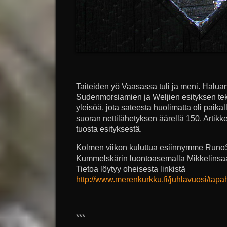
Taiteiden yö Vaasassa tuli ja meni. Haluan 
Sudenmorsiamien ja Weljien esityksen tekoo
yleisöä, jota sateesta huolimatta oli paika
suoran nettilähetyksen äärellä 150. Artikk
tuosta esityksestä.
Kolmen viikon kuluttua esiinnymme Runo
Kummelskärin luontoasemalla Mikkelinsaa
Tietoa löytyy oheisesta linkistä
http://www.merenkurkku.fi/juhlavuosi/tapa
***