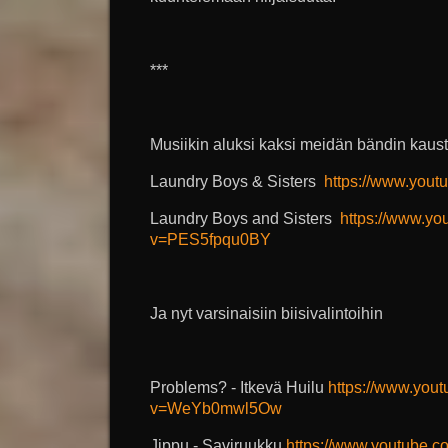
***
Musiikin aluksi kaksi meidän bändin kaust
Laundry Boys & Sisters
https://www.you
Laundry Boys and Sisters
https://www.yo
v=PES5fpqu0BY
Ja nyt varsinaisiin biisivalintoihin
Problems? - Itkevä Huilu
https://www.you
v=WeYb0mwl5Ow
Jippu - Saviruukku
https://www.youtube