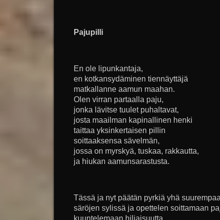
Pajupilli
En ole lipunkantaja,
en kotkansydäminen tiennäyttäjä
matkallanne aamun maahan.
Olen virran partaalla paju,
jonka lävitse tuulet puhaltavat,
josta maailman kapinallinen henki
taittaa yksinkertaisen pillin
soittaaksensa sävelmän,
jossa on myrskyä, tuskaa, rakkautta,
ja hiukan aamunsarastusta.
Tässä ja nyt päätän pyrkiä yhä suurempa
säröjen sylissä ja opettelen soittamaan paj
kuuntelemaan hiljaisuutta.