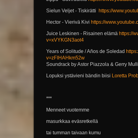
Sielun Veljet - Tiskirätti
https://www.you
Hector - Vierivä Kivi
https://www.youtub
Juice Leskinen - Risainen elämä
https://
v=xVYKGN3aot4
Years of Solitude / Años de Soledad
https
v=zFIHAHkm52w
Soundrack by Astor Piazzola & Gerry Mull
Lopuksi ystävieni bändin biisi
Loretta Pro
***
Menneet vuotemme
masurkkaa eväsretkellä
tai tumman taivaan kumu