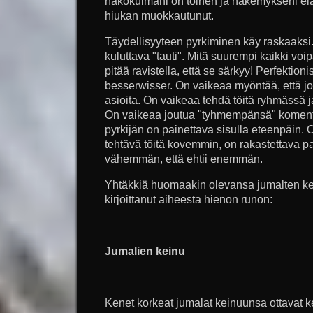
näkökulmani on toinen ja näkemykseni elä
hiukan muokkautunut.
Täydellisyyteen pyrkiminen käy raskaaksi.
kuluttava "tauti". Mitä suurempi kaikki vo
pitää ravistella, että se särkyy! Perfektion
besserwisser. On vaikeaa myöntää, että jo
asioita. On vaikeaa tehdä töitä ryhmässä j
On vaikeaa joutua "tyhmempänsä" koment
pyrkijän on painettava sisulla eteenpäin. 
tehtävä töitä kovemmin, on rakastettava 
vähemmän, että ehtii enemmän.
Yhtäkkiä huomaakin olevansa jumalten ke
kirjoittanut aiheesta hienon runon:
Jumalien keinu
Kenet korkeat jumalat keinuunsa ottavat ke