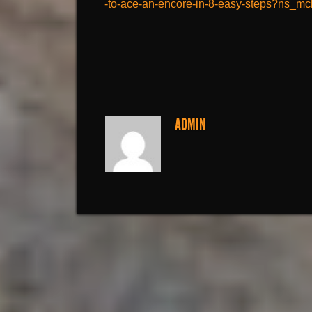
-to-ace-an-encore-in-8-easy-steps?ns_mc
ADMIN