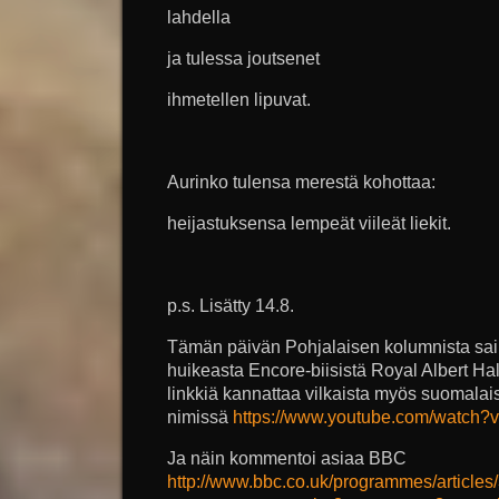
lahdella
ja tulessa joutsenet
ihmetellen lipuvat.
Aurinko tulensa merestä kohottaa:
heijastuksensa lempeät viileät liekit.
p.s. Lisätty 14.8.
Tämän päivän Pohjalaisen kolumnista sai
huikeasta Encore-biisistä Royal Albert Ha
linkkiä kannattaa vilkaista myös suomalai
nimissä
https://www.youtube.com/watch
Ja näin kommentoi asiaa BBC
http://www.bbc.co.uk/programmes/articl