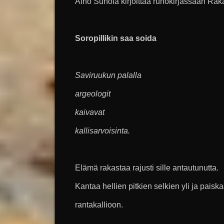
Aino Suhola kirjoittaa runokirjassaan Rak
Soropillikin saa soida
Saviruukun palalla
argeologit
kaivavat
kallisarvoisinta.
Elämä rakastaa rajusti sille antautunutta.
Kantaa hellien pitkien selkien yli ja paisk
rantakallioon.