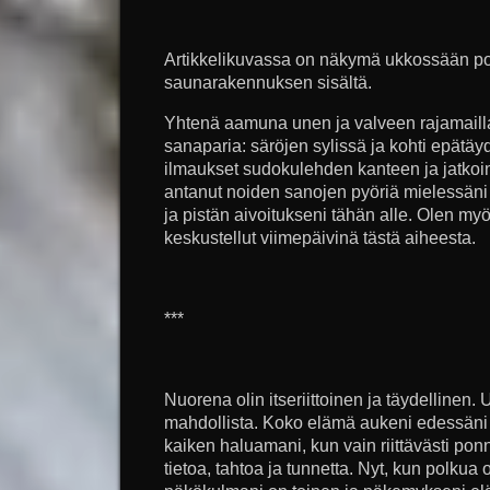
Artikkelikuvassa on näkymä ukkossään p
saunarakennuksen sisältä.
Yhtenä aamuna unen ja valveen rajamailla
sanaparia: säröjen sylissä ja kohti epätäyde
ilmaukset sudokulehden kanteen ja jatkoi
antanut noiden sanojen pyöriä mielessäni
ja pistän aivoitukseni tähän alle. Olen 
keskustellut viimepäivinä tästä aiheesta.
***
Nuorena olin itseriittoinen ja täydellinen. 
mahdollista. Koko elämä aukeni edessäni
kaiken haluamani, kun vain riittävästi ponni
tietoa, tahtoa ja tunnetta. Nyt, kun polkua o