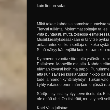
kuin linnun sulan.
Mikä tekee kahdesta samoista nuoteista so
Tietysti tulkinta. Molemmat soittajat tai es
yhtä puhtaasti, mutta toisessa esityksessä
Musiikkiesityksessäkään ei tarvitse pyrkiä 
antaa anteeksi, kun soittaja on koko sy
Siinä näkyy kädenjälki kuin keraamikon r
Kymmenen vuotta sitten olin ystäväni kans
Pallaksen Montellin majalla. Kahden eläm
elämän kovasti kolhima pappi. Puhuimme s
että kun savisen kukkaruukun rikkoo palasi
todella hienon kynttilälyhdyn. Tuikun valo 
Lyhty valaisee enemmän kuin ehjässä ruuk
Säröjen sylissä syntyy terve itsetunto. Ei
ole enää uhri. On tiskirätti, mutta ylpeä sel
Katri Vala julistaa: