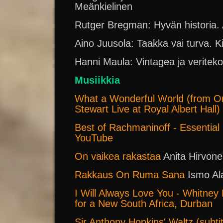
Meänkielinen
Rutger Bregman: Hyvän historia.
Aino Juusola: Taakka vai turva. K
Hanni Maula: Vintagea ja veriteko
Musiikkia
What a Wonderful World (from O
Stewart Live at Royal Albert Hall)
Best of Rachmaninoff - Essential 
YouTube
On vaikea rakastaa
Anita Hirvon
Rakkaus On Ruma Sana
Ismo Al
I Will Always Love You - Whitney
for a New South Africa, Durban
Sir Anthony Hopkins' Waltz (subtit