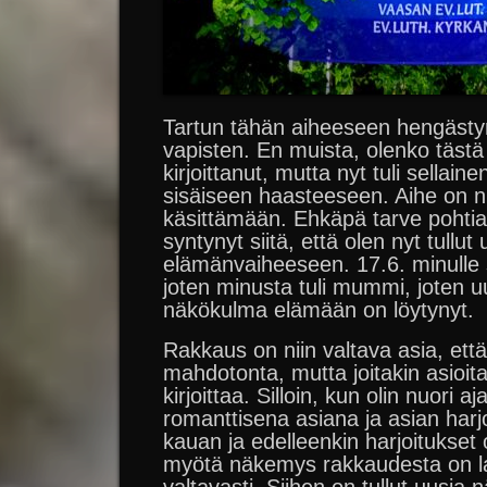
Tartun tähän aiheeseen hengästy
vapisten. En muista, olenko tästä 
kirjoittanut, mutta nyt tuli sellain
sisäiseen haasteeseen. Aihe on nii
käsittämään. Ehkäpä tarve pohti
syntynyt siitä, että olen nyt tullut
elämänvaiheeseen. 17.6. minulle s
joten minusta tuli mummi, joten 
näkökulma elämään on löytynyt.
Rakkaus on niin valtava asia, ett
mahdotonta, mutta joitakin asioita
kirjoittaa. Silloin, kun olin nuori a
romanttisena asiana ja asian harjoi
kauan ja edelleenkin harjoitukse
myötä näkemys rakkaudesta on la