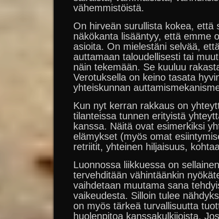
vähemmistöistä.
On hirveän surullista kokea, että
näkökanta lisääntyy, että emme o
asioita. On mielestäni selvää, ett
auttamaan taloudellisesti tai muut
näin tekemään. Se kuuluu rakast
Verotuksella on keino tasata hyvi
yhteiskunnan auttamismekanisme
Kun nyt kerran rakkaus on yhteytt
tilanteissa tunnen erityistä yhteyt
kanssa. Näitä ovat esimerkiksi yhte
elämykset (myös omat esiintymiset
retriitit, yhteinen hiljaisuus, koht
Luonnossa liikkuessa on sellaine
tervehditään vähintäänkin nyökäte
vaihdetaan muutama sana tehdyist
vaikeudesta. Silloin tulee nähdyk
on myös tärkeä turvallisuutta tuo
huolenpitoa kanssakulkijoista. J