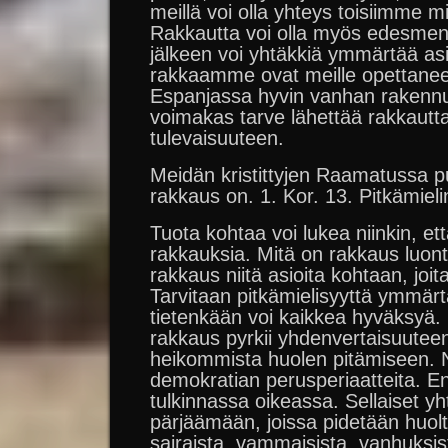
meillä voi olla yhteys toisiimme m
Rakkautta voi olla myös edesmenn
jälkeen voi yhtäkkiä ymmärtää as
rakkaamme ovat meille opettaneet.
Espanjassa hyvin vanhan rakennuk
voimakas tarve lähettää rakkautta
tulevaisuuteen.
Meidän kristittyjen Raamatussa pu
rakkaus on. 1. Kor. 13. Pitkämiel
Tuota kohtaa voi lukea niinkin, että
rakkauksia. Mitä on rakkaus luont
rakkaus niitä asioita kohtaan, j
Tarvitaan pitkämielisyyttä ymmä
tietenkään voi kaikkea hyväksyä. 
rakkaus pyrkii yhdenvertaisuuteen
heikommista huolen pitämiseen.
demokratian perusperiaatteita. En
tulkinnassa oikeassa. Sellaiset yh
pärjäämään, joissa pidetään huolt
sairaista, vammaisista, vanhuksista