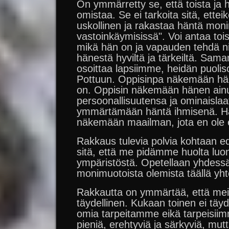
On ymmärretty se, että toista ja 
omistaa. Se ei tarkoita sitä, etteik
uskollinen ja rakastaa häntä moni
vastoinkäymisissä". Voi antaa toi
mikä hän on ja vapauden tehdä niit
hänestä hyviltä ja tärkeiltä. Sama
osoittaa lapsiimme, heidän puolis
Pottuun. Oppisinpa näkemään hän
on. Oppisin näkemään hänen ainu
persoonallisuutensa ja ominaislaa
ymmärtämään häntä ihmisenä. Hä
näkemään maailman, jota en ole 
Rakkaus tulevia polvia kohtaan ed
sitä, että me pidämme huolta luo
ympäristöstä. Opetellaan yhdessä
monimuotoista olemista täällä yhte
Rakkautta on ymmärtää, että mei
täydellinen. Kukaan toinen ei täyd
omia tarpeitamme eikä tarpeisii
pieniä, erehtyviä ja särkyviä, mutt