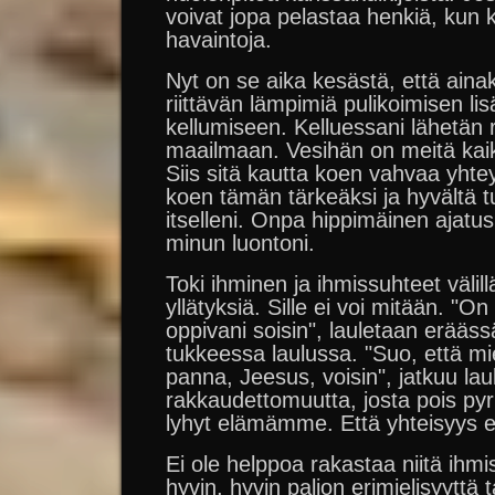
voivat jopa pelastaa henkiä, kun 
havaintoja.
Nyt on se aika kesästä, että aina
riittävän lämpimiä pulikoimisen l
kellumiseen. Kelluessani lähetän r
maailmaan. Vesihän on meitä kaik
Siis sitä kautta koen vahvaa yhtey
koen tämän tärkeäksi ja hyvältä t
itselleni. Onpa hippimäinen ajatu
minun luontoni.
Toki ihminen ja ihmissuhteet välill
yllätyksiä. Sille ei voi mitään. "O
oppivani soisin", lauletaan erääss
tukkeessa laulussa. "Suo, että mi
panna, Jeesus, voisin", jatkuu lau
rakkaudettomuutta, josta pois py
lyhyt elämämme. Että yhteisyys ei 
Ei ole helppoa rakastaa niitä ihmi
hyvin, hyvin paljon erimielisyyttä t