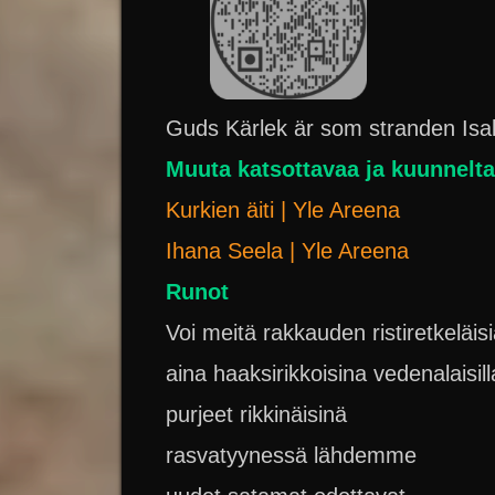
Guds Kärlek är som stranden Isab
Muuta katsottavaa ja kuunnelt
Kurkien äiti | Yle Areena
Ihana Seela | Yle Areena
Runot
Voi meitä rakkauden ristiretkeläis
aina haaksirikkoisina vedenalaisill
purjeet rikkinäisinä
rasvatyynessä lähdemme