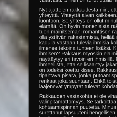
valtavasti. Siihen on tullut uusia 
Nyt ajattelen rakkaudesta niin, e
yhteyttä. Yhteyttä aivan kaikkeen.
luontoon. Se yhteys on ollut minu
elämää. On hyvin monenlaista ra
tuon mainitsemani romanttisen ra
olla ystävän rakastamista, hellää r
kadulla vastaan tulevia ihmisiä k
ilmenee tekoina tunteen lisäksi. 
ihmisen? Rakkaus myöskin eläim
näyttäytyy eri tavoin eri ihmisillä
ihmeellistä, että se lisääntyy jak
on todeksi koettu klisee. Rakkau
tipahtava pisara, jonka putoamisp
renkaat joka suuntaan. Ehkä toist
laajenevat ympyrät tulevat kohdat
Rakkauden vastakohta ei ole vih
välinpitämättömyys. Se tarkoittaa
kohtaamispinnan puutetta. Minua 
surettanut lapsuuteni hengellisen 