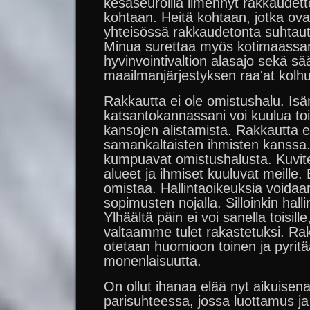
kesäseuroilla ilmennyt rakkaudetto
kohtaan. Heitä kohtaan, jotka ov
yhteisössä rakkaudetonta suhtau
Minua surettaa myös kotimaass
hyvinvointivaltion alasajo sekä s
maailmanjärjestyksen raa'at kolhu
Rakkautta ei ole omistushalu. Is
katsantokannassani voi kuulua toi
kansojen alistamista. Rakkautta e
samankaltaisten ihmisten kanssa.
kumpuavat omistushalusta. Kuvite
alueet ja ihmiset kuuluvat meille. 
omistaa. Hallintaoikeuksia voidaan
sopimusten nojalla. Silloinkin halli
Ylhäältä päin ei voi sanella toisille
valtaamme tulet rakastetuksi. Ra
otetaan huomioon toinen ja pyr
monenlaisuutta.
On ollut ihanaa elää nyt aikuisena
parisuhteessa, jossa luottamus ja