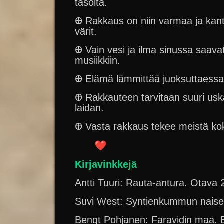
tasolta.
Ꚛ Rakkaus on niin varmaa ja kan
värit.
Ꚛ Vain vesi ja ilma sinussa saavat
musiikkiin.
Ꚛ Elämä lämmittää juoksuttaessaa
Ꚛ Rakkauteen tarvitaan suuri uskal
laidan.
Ꚛ Vasta rakkaus tekee meistä ko
Kirjavinkkejä
Antti Tuuri: Rauta-antura. Otava
Suvi West: Syntienkummun naise
Bengt Pohjanen: Faravidin maa. 