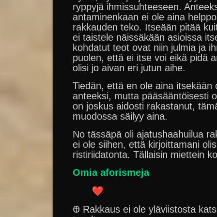
ryppyjä ihmissuhteeseen. Anteeks
antaminenkaan ei ole aina helppoa
rakkauden teko. Itseään pitää kuit
ei taistele näissäkään asioissa i
kohdatut teot ovat niin julmia ja i
puolen, että ei itse voi eikä pidä
olisi jo aivan eri jutun aihe.
Tiedän, että en ole aina itsekään
anteeksi, mutta pääsääntöisesti on
on joskus aidosti rakastanut, täm
muodossa säilyy aina.
No tässäpä oli ajatushaahuilua r
ei ole siihen, että kirjoittamani ol
ristiriidatonta. Tällaisin miettein 
Omia aforismeja
Ꚛ Rakkaus ei ole yläviistosta kat