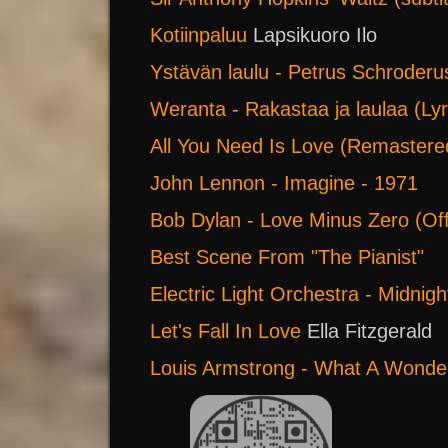
Kotiinpaluu
Lapsikuoro Ilo
Ystävän laulu - Petrus Schroderu
Weranta - Rakastaa ja laulaa (Lyr
All You Need Is Love (Remastere
John Lennon - Imagine - 1971
Bob Dylan - Love Minus Zero (Off
Best Scene From "The Pianist"
Electric Light Orchestra - Midnigh
Let's Fall In Love
Ella Fitzgerald
Louis Armstrong - What A Wonderf