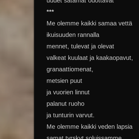
uudet satamat odottavat
***
Me olemme kaikki samaa vettä
ikuisuuden rannalla
mennet, tulevat ja olevat
valkeat kuulaat ja kaakaopavut,
granaattiomenat,
metsien puut
ja vuorien linnut
palanut ruoho
ja tunturin varvut.
Me olemme kaikki veden lapsia
samat tyrskyt soluissamme