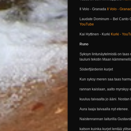
Il Volo - Granada
Il Volo - Grana
Laudate Dominum – Bel Canto C
YouTube
Kai Hyttinen - Kurki
Kurki - You
Runo
Syksyn lintunäytelmistä on taas n
lauluni tekstin Maan kämmenellä
Söderfjärdenin kurjet
Kun syksy meren saa taas harmaa
rannan kaislaan, aalto myrskyy e
kuuluu taivaalta jo ääni. Nostan
Aura laaja taivaalla nyt etenee.
Naistenrannan laiturilla Gustavs
katson kuinka kurjet lentää ylitse