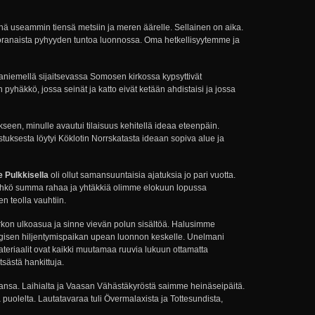
hä useammin tiensä metsiin ja meren äärelle. Sellainen on aika.
ranaista pyhyyden tuntoa luonnossa. Oma hetkellisyytemme ja
niemellä sijaitsevassa Somosen kirkossa kypsyttivät
pyhäkkö, jossa seinät ja katto eivät ketään ahdistaisi ja jossa
een, minulle avautui tilaisuus kehitellä ideaa eteenpäin.
ksesta löytyi Köklotin Norrskatasta ideaan sopiva alue ja
e Pulkkisella
oli ollut samansuuntaisia ajatuksia jo pari vuotta.
nehkö summa rahaa ja yhtäkkiä olimme elokuun lopussa
n teolla vauhtiin.
irkon ulkoasua ja sinne vievän polun sisältöä. Halusimme
isen hiljentymispaikan upean luonnon keskelle. Unelmani
materiaalit ovat kaikki muutamaa ruuvia lukuun ottamatta
tsästä hankittuja.
imansa. Laihialta ja Vaasan Vähästäkyröstä saimme heinäseipäitä.
 puolelta. Lautatavaraa tuli Övermalaxista ja Tottesundista,