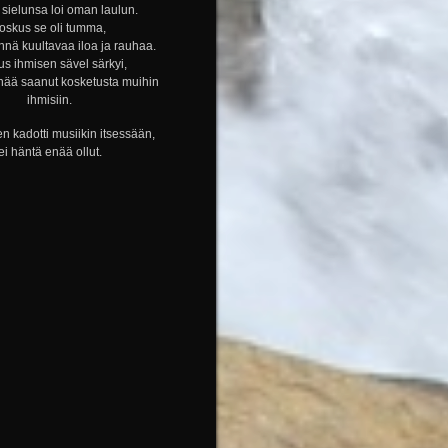
sielunsa loi oman laulun.
oskus se oli tumma,
nnä kuultavaa iloa ja rauhaa.
s ihmisen sävel särkyi,
nää saanut kosketusta muihin
ihmisiin.
n kadotti musiikin itsessään,
ei häntä enää ollut.