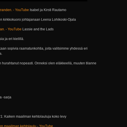
tranden. - YouTube
Isabel ja Kirsti Rautamo
 kirkkokuoro johtajanaan Leena Lohikoski-Ojala
aan. - YouTube
Lassie and the Lads
a ja eri kielillä.
kaan sopivia raamatunkohtia, joita valitsimme yhdessä eri
a.
n hurahtanut nopeasti. Onneksi olen eläkkeellä, muuten tilanne
a -sarja
21: Kaiken maailman kehtolauluja koko levy
en maailman kehtolaulu - YouTube