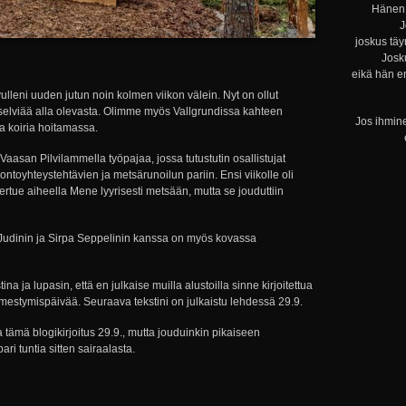
Hänen 
J
joskus täy
Josku
eikä hän e
ivulleni uuden jutun noin kolmen viikon välein. Nyt on ollut
 selviää alla olevasta. Olimme myös Vallgrundissa kahteen
Jos ihmine
a koiria hoitamassa.
Vaasan Pilvilammella työpajaa, jossa tutustutin osallistujat
ntoyhteystehtävien ja metsärunoilun pariin. Ensi viikolle oli
ertue aiheella Mene lyyrisesti metsään, mutta se jouduttiin
ri Judinin ja Sirpa Seppelinin kanssa on myös kovassa
a ja lupasin, että en julkaise muilla alustoilla sinne kirjoitettua
mestymispäivää. Seuraava tekstini on julkaistu lehdessä 29.9.
ta tämä blogikirjoitus 29.9., mutta jouduinkin pikaiseen
ri tuntia sitten sairaalasta.