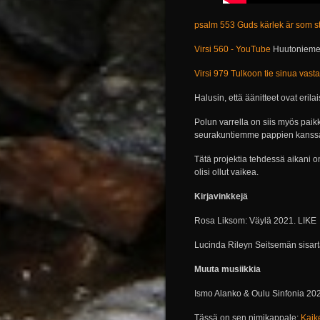
psalm 553 Guds kärlek är som s
Virsi 560 - YouTube
Huutoniemen
Virsi 979 Tulkoon tie sinua vast
Halusin, että äänitteet ovat erilaisi
Polun varrella on siis myös paik
seurakuntiemme pappien kanss
Tätä projektia tehdessä aikani o
olisi ollut vaikea.
Kirjavinkkejä
Rosa Liksom: Väylä 2021. LIKE
Lucinda Rileyn Seitsemän sisart
Muuta musiikkia
Ismo Alanko & Oulu Sinfonia 20
Tässä on sen nimikappale:
Kaik