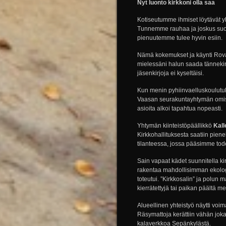
Nyt luonto kirkkoni olla saa
Kotiseutumme ihmiset löytävät y
Tunnemme rauhaa ja joskus suo
pienuutemme tulee hyvin esiin.
Nämä kokemukset ja käynti Rova
mielessäni halun saada tännekin 
jäsenkirjoja ei kyseltäisi.
Kun menin pyhiinvaelluskoulutuks
Vaasan seurakuntayhtymän omistu
asioita alkoi tapahtua nopeasti.
Yhtymän kiinteistöpäällikkö
Kall
Kirkkohallituksesta saatiin pie
tilanteessa, jossa pääsimme tode
Sain vapaat kädet suunnitella k
rakentaa mahdollisimman ekolog
toteutui. ”Kirkkosalin” ja polun 
kierrätettyjä tai paikan päältä me
Alueellinen yhteistyö näytti vo
Räsymattoja kerättiin vähän joka
kalaverkkoa Sepänkylästä.