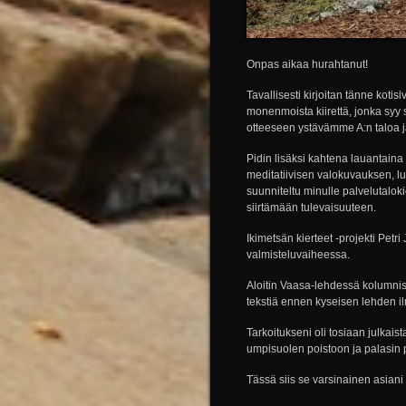
Onpas aikaa hurahtanut!
Tavallisesti kirjoitan tänne kotis
monenmoista kiirettä, jonka syy
otteeseen ystävämme A:n taloa j
Pidin lisäksi kahtena lauantaina 
meditatiivisen valokuvauksen, luo
suunniteltu minulle palvelutaloki
siirtämään tulevaisuuteen.
Ikimetsän kierteet -projekti Pet
valmisteluvaiheessa.
Aloitin Vaasa-lehdessä kolumnistin
tekstiä ennen kyseisen lehden il
Tarkoitukseni oli tosiaan julkais
umpisuolen poistoon ja palasin pa
Tässä siis se varsinainen asiani