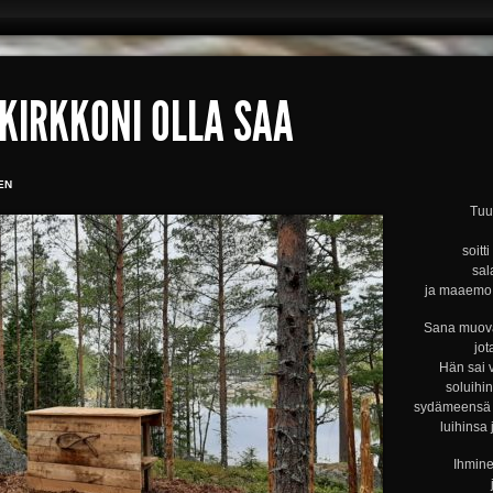
KIRKKONI OLLA SAA
EN
Tuul
soitt
sal
ja maaemo s
Sana muova
jot
Hän sai 
soluihi
sydämeensä s
luihinsa 
Ihmine