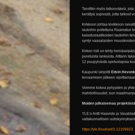
Tarvittiin myös talkooväkeä, jota
kerättyä sopivasti, jotta talkoot v
Kirkkoon johtaa kivikkoon raivat
lautoihin poltettuna Raamatun koh
kalastuslaatikoiden lautoihin t
syntyi vaasalaisten muusikoiden
Kirkon risti on tehty heinäseipäis
puretuista lankuista. Alttarin tak
12 puupylvästä opetuslapsia kuv
Kaupunki lahjoitti
Edvin Hevon
tervaamisen jälkeen sijoittamaan
Voimme kokea pyhyyden ja yhteyd
mahdollisuudet, kun maailmanp
Muiden julkaisemaa projektis
YLE:n Antti Haavisto ja Vasablade
valtakunnallisen uutiskynnyksen 
https://yle.fi/uutiset/3-12109923