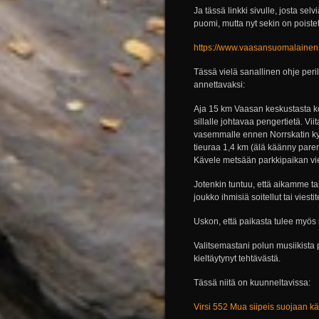
Ja tässä linkki sivulle, josta sel
puomi, mutta nyt sekin on poistet
https://www.vaasansuomalainenseu
Tässä vielä sanallinen ohje peril
annettavaksi:
Aja 15 km Vaasan keskustasta k
sillalle johtavaa pengertietä. Vi
vasemmalle ennen Norrskatin kyl
tieuraa 1,4 km (älä käänny pare
Kävele metsään parkkipaikan vier
Jotenkin tuntuu, että aikamme tar
joukko ihmisiä soitellut tai viest
Uskon, että paikasta tulee myös s
Valitsemastani polun musiikista py
kieltäytynyt tehtävästä.
Tässä niitä on kuunneltavissa:
Virsi 552 Mua siipeis suojaan k