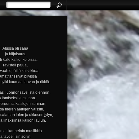
Alussa oli sana
ja hiljaisuus.
i kulki kallionkoloissa,
ravisteli pajua,
i vaahtopäillä kaislikkoa,
amat tanssivat pilvissä
ylki kuumaa laavaa ja rikkiä.
si luonnonsävelistä olennon,
a ihmiseksi kutsutaan.
vereensä kaislojen suhinan,
nsa meren aaltojen valssin,
alaman tulen ja ukkosen jylyn,
ja lihaksiinsa kallion laulun.
n oli kauneinta musiikkia
ja täydellisin soitin.