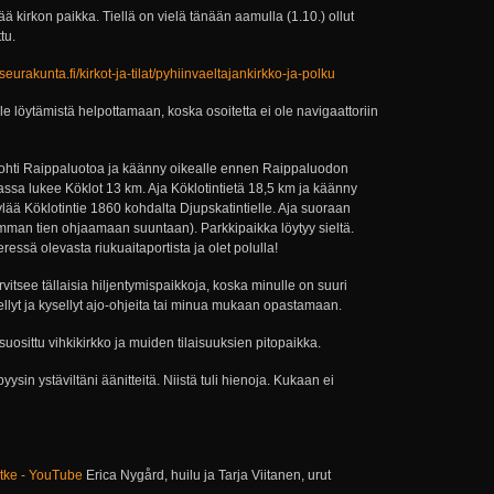
viää kirkon paikka. Tiellä on vielä tänään aamulla (1.10.) ollut
tu.
rakunta.fi/kirkot-ja-tilat/pyhiinvaeltajankirkko-ja-polku
le löytämistä helpottamaan, koska osoitetta ei ole navigaattoriin
ohti Raippaluotoa ja käänny oikealle ennen Raippaluodon
itassa lukee Köklot 13 km. Aja Köklotintietä 18,5 km ja käänny
ää Köklotintie 1860 kohdalta Djupskatintielle. Aja suoraan
mman tien ohjaamaan suuntaan). Parkkipaikka löytyy sieltä.
essä olevasta riukuaitaportista ja olet polulla!
vitsee tällaisia hiljentymispaikkoja, koska minulle on suuri
itellyt ja kysellyt ajo-ohjeita tai minua mukaan opastamaan.
uosittu vihkikirkko ja muiden tilaisuuksien pitopaikka.
ysin ystäviltäni äänitteitä. Niistä tuli hienoja. Kukaan ei
ätke - YouTube
Erica Nygård, huilu ja Tarja Viitanen, urut