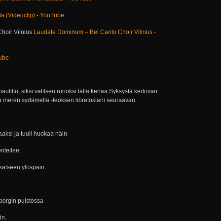
da (Videoclip) - YouTube
hoir Vilnius
Laudate Dominum – Bel Canto Choir Vilnius -
Tube
autittu, siksi valitsen runoksi tällä kertaa Syksystä kertovan
 meren sydämellä -teoksen libretostani seuraavan.
ksi ja tuuli huokaa näin
nteilee,
 katseen ylöspäin.
borgin puistossa
in.