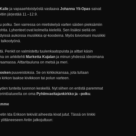
Kalle
ja vapaaehtoistyöstä vastaava
Johanna Yli-Opas
saivat
oitiin järjestää 11.–12.9.
tu polku. Sen varressa on mietiskelyä varten säiden pieksämiin
tia. Lyhenteet ovat kolmella kielellä. Sen lisäksi siellä on
ehdyissä aukoissa musiikkia qr-koodeina. Myös toivomani musiikki
 talkootyönä.
tä. Penkit on valmistettu tuulenkaatopuista ja alttari käsin
ana on arkkitehti
Marketta Kujalan
ja minun yhdessä ideoimana
aamassa. Alttaritauluna on metsä ja meri.
kosken
puuveistoksia. Se on kirkkokansaa, jota tullaan
 kirkon taakse kivikkoon tai polun varteen.
en tunteita luonnon keskellä. Nyt siihen on entistä paremmat
erintöalueella on oma
Pyhiinvaeltajankirkko ja –polku
.
tamme
tin Ida Erikson tekivät aiheesta kivat jutut. Tässä on linkki
ylittäneeseen Antin jatkojuttuun: