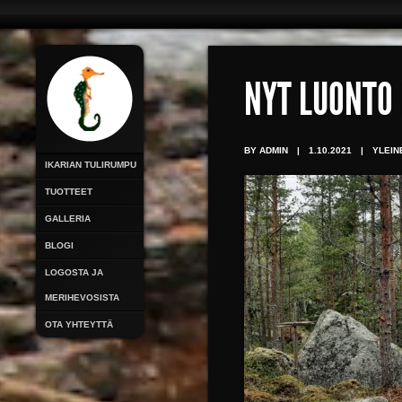
NYT LUONTO 
BY ADMIN
|
1.10.2021
|
YLEIN
IKARIAN TULIRUMPU
TUOTTEET
GALLERIA
BLOGI
LOGOSTA JA
MERIHEVOSISTA
OTA YHTEYTTÄ