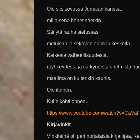
Ole siis sovussa Jumalan kanssa,
millaisena hänet näetkin.
Säilytä rauha sielussasi
meluisan ja sekavan elämän keskellä.
Kaikesta valheellisuudesta,
röyhkeydestä ja särkyneistä unelmista huo
maailma on kuitenkin kaunis.
Ole iloinen.
Kulje kohti onnea..
https://www.youtube.com/watch?v=CaV
Kirjavinkit
Vinkkeinä oli pari norjalaista kirjailijaa. 