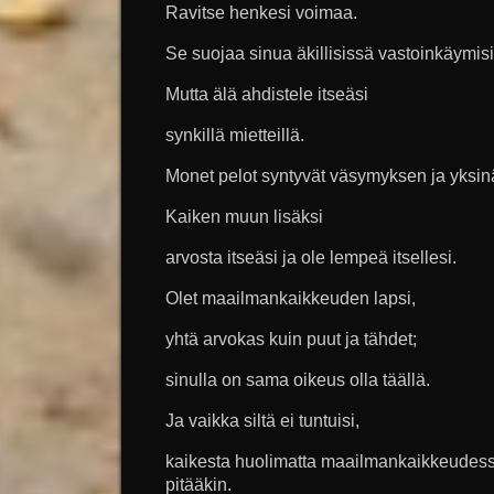
Ravitse henkesi voimaa.
Se suojaa sinua äkillisissä vastoinkäymis
Mutta älä ahdistele itseäsi
synkillä mietteillä.
Monet pelot syntyvät väsymyksen ja yksin
Kaiken muun lisäksi
arvosta itseäsi ja ole lempeä itsellesi.
Olet maailmankaikkeuden lapsi,
yhtä arvokas kuin puut ja tähdet;
sinulla on sama oikeus olla täällä.
Ja vaikka siltä ei tuntuisi,
kaikesta huolimatta maailmankaikkeudessa
pitääkin.