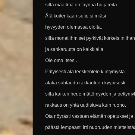
sillä maailma on täynnä huijareita.
Älä kuitenkaan sulje silmiäsi
hyvyyden olemassa ololta,
sillä monet ihmiset pyrkivät korkeisiin ihan
ja sankaruutta on kaikkialla.
Ole oma itsesi.
Erityisesti älä teeskentele kiintymystä
äläkä suhtaudu rakkauteen kyynisesti,
sillä kaiken hedelmättömyyden ja pettymy
rakkaus on yhtä uudistuva kuin ruoho.
Ota nöyrästi vastaan elämän opetukset ja
päästä lempeästi irti nuoruuden mietteistäs