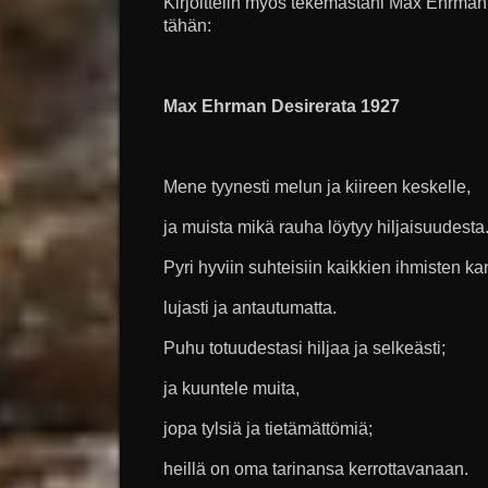
Kirjoittelin myös tekemästäni Max Ehrman
tähän:
Max Ehrman Desirerata 1927
Mene tyynesti melun ja kiireen keskelle,
ja muista mikä rauha löytyy hiljaisuudesta
Pyri hyviin suhteisiin kaikkien ihmisten k
lujasti ja antautumatta.
Puhu totuudestasi hiljaa ja selkeästi;
ja kuuntele muita,
jopa tylsiä ja tietämättömiä;
heillä on oma tarinansa kerrottavanaan.