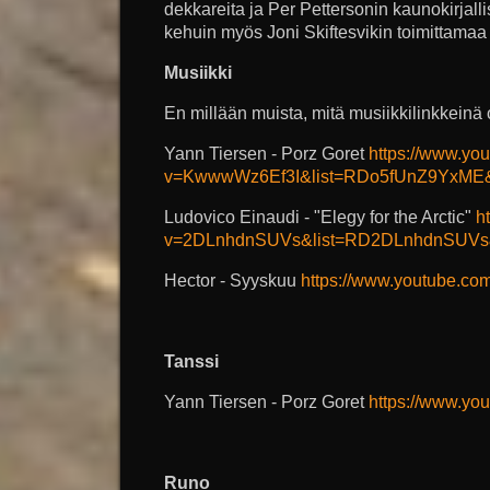
dekkareita ja Per Pettersonin kaunokirjal
kehuin myös Joni Skiftesvikin toimittamaa
Musiikki
En millään muista, mitä musiikkilinkkeinä 
Yann Tiersen - Porz Goret
https://www.yo
v=KwwwWz6Ef3I&list=RDo5fUnZ9YxME&
Ludovico Einaudi - "Elegy for the Arctic"
h
v=2DLnhdnSUVs&list=RD2DLnhdnSUVs&s
Hector - Syyskuu
https://www.youtube.c
Tanssi
Yann Tiersen - Porz Goret
https://www.yo
Runo