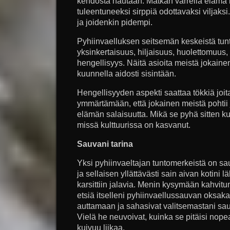
kehdosta hautaan. Matkan varrella elämä k
tuleentuneeksi sirppiä odottavaksi viljaks
ja joidenkin pidempi.
Pyhiinvaelluksen seitsemän keskeistä tun
yksinkertaisuus, hiljaisuus, huolettomuus,
hengellisyys. Näitä asioita meistä jokainen 
kuunnella aidosti sisintään.
Hengellisyyden aspekti saattaa tökkiä joita
ymmärtämään, että jokainen meistä pohtii 
elämän salaisuutta. Mikä se pyhä sitten kull
missä kulttuurissa on kasvanut.
Sauvani tarina
Yksi pyhiinvaeltajan tuntomerkeistä on sa
ja sellaisen yllättävästi sain aivan kotini 
karsittiin jalavia. Menin kysymään kahvitun
etsiä itselleni pyhiinvaellussauvan oksaka
auttamaan ja sahasivat valitsemastani sau
Vielä he neuvoivat, kuinka se pitäisi nope
kuivuu liikaa.