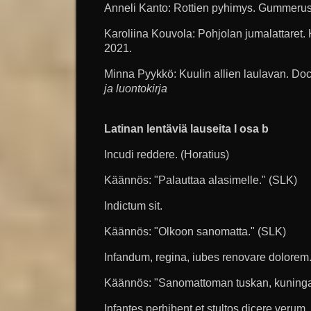
Anneli Kanto: Rottien pyhimys. Gummeru
Karoliina Kouvola: Pohjolan jumalattaret. 
2021.
Minna Pyykkö: Kuulin allien laulavan. Do
ja luontokirja
Latinan lentäviä lauseita I osa b
Incudi reddere. (Horatius)
Käännös: "Palauttaa alasimelle." (SLK)
Indictum sit.
Käännös: "Olkoon sanomatta." (SLK)
Infandum, regina, iubes renovare dolorem. 
Käännös: "Sanomattoman tuskan, kuningat
Infantes perhibent et stultos dicere verum.