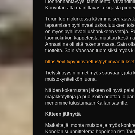
luonnonnähtävyys, tammilehto. Viivähdim
Kouvolan alla mainittavasta kirjasta pien
Turun tuomiokirkossa kävimme seuraavaksi
tapaamisen pyhiinvaelluskoulutuksen toi
on myös pyhiinvaellushankkeen vetäjä. Po
tuomiokirkon kappeleista muuttuu kesän a
Annastiina oli sitä rakentamassa. Sain oll
tuotteita. Sain Vaasaan tuomisiksi myös kir
https://evl.fi/pyhiinvaellus/pyhiinvaelluks
Tietysti pyysin nimet myös sauvaani, jota kä
muistokynttelikön luona.
Näiden kokemusten jälkeen oli hyvä palaill
majakkatyttöjä ja puolisoita odottaa jo pari
menemme tutustumaan Kallan saarille.
Käteen jäänyttä
Matkalta jäi monta muistoa ja myös konkre
Konolan suunnittelema hopeinen risti Taid