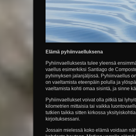
Elämä pyhiinvaelluksena
Pyhiinvaelluksesta tulee yleensä ensimmä
vaellus esimerkiksi Santiago de Composte
pyhimyksen jalanjäljissä. Pyhiinvaellus o
on vaeltamista eteenpäin polulla ja ylösp
vaeltamista kohti omaa sisintä, ja sinne kä
Pyhiinvaellukset voivat olla pitkiä tai lyhyi
kilometrien mittaisia tai vaikka luontovaell
tutkien taikka sitten kirkossa yksityiskohti
kirjoituksessani.
Jossain mielessä koko elämä voidaan näh