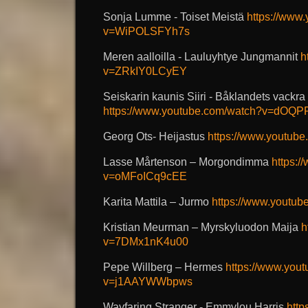
Sonja Lumme - Toiset Meistä
https://www
v=WiPOLSFYh7s
Meren aalloilla - Lauluyhtye Jungmannit
h
v=ZRkIY0LCyEY
Seiskarin kaunis Siiri - Båklandets vackra
https://www.youtube.com/watch?v=dOQ
Georg Ots- Heijastus
https://www.youtu
Lasse Mårtenson – Morgondimma
https:
v=oMFoICq9cEE
Karita Mattila – Jurmo
https://www.youtu
Kristian Meurman – Myrskyluodon Maija
h
v=7DMx1nK4u00
Pepe Willberg – Hermes
https://www.you
v=j1AAYWWbpws
Wayfaring Stranger - Emmylou Harris
http