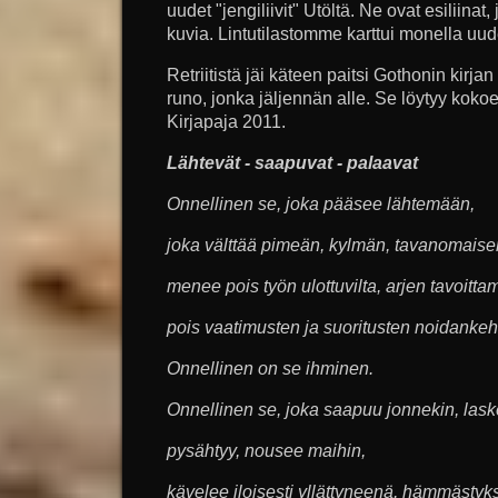
uudet "jengiliivit" Utöltä. Ne ovat esiliin
kuvia. Lintutilastomme karttui monella uudel
Retriitistä jäi käteen paitsi Gothonin kirj
runo, jonka jäljennän alle. Se löytyy kok
Kirjapaja 2011.
Lähtevät - saapuvat - palaavat
Onnellinen se, joka pääsee lähtemään,
joka välttää pimeän, kylmän, tavanomaise
menee pois työn ulottuvilta, arjen tavoitta
pois vaatimusten ja suoritusten noidankeh
Onnellinen on se ihminen.
Onnellinen se, joka saapuu jonnekin, lask
pysähtyy, nousee maihin,
kävelee iloisesti yllättyneenä, hämmästyk