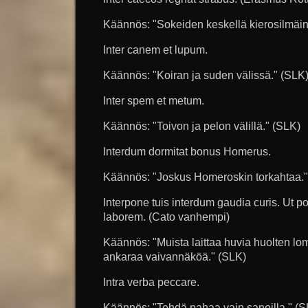
Käännös: "Sokeiden keskellä kierosilmäine
Inter canem et lupum.
Käännös: "Koiran ja suden välissä." (SLK
Inter spem et metum.
Käännös: "Toivon ja pelon välillä." (SLK)
Interdum dormitat bonus Homerus.
Käännös: "Joskus Homeroskin torkahtaa."
Interpone tuis interdum gaudia curis. Ut p
laborem. (Cato vanhempi)
Käännös: "Muista laittaa huvia huolten lom
ankaraa vaivannäköä." (SLK)
Intra verba peccare.
Käännös: "Tehdä pahaa vain sanoilla." (S