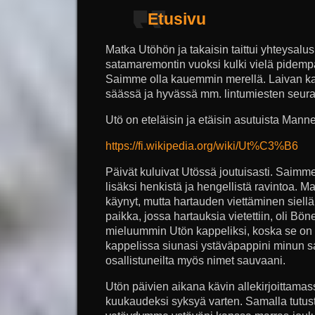
Etusivu
Matka Utöhön ja takaisin taittui yhteysalus
satamaremontin vuoksi kulki vielä pidemp
Saimme olla kauemmin merellä. Laivan kan
säässä ja hyvässä mm. lintumiesten seur
Utö on eteläisin ja etäisin asutuista Man
https://fi.wikipedia.org/wiki/Ut%C3%B6
Päivät kuluivat Utössä joutuisasti. Saim
lisäksi henkistä ja hengellistä ravintoa. 
käynyt, mutta hartauden viettäminen siellä 
paikka, jossa hartauksia vietettiin, oli Bön
mieluummin Utön kappeliksi, koska se on
kappelissa siunasi ystäväpappini minun sau
osallistuneilta myös nimet sauvaani.
Utön päivien aikana kävin allekirjoittam
kuukaudeksi syksyä varten. Samalla tutus