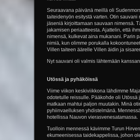
Seuraavana päivänä meillä oli Sudenmorsi
taiteidenyön esitystä varten. Otin sauvan
jäseniä kirjoittamaan sauvaan nimensä. Tä
jakamisen periaatteesta. Ajattelin, että ihm
nimensä, kulkevat aina mukanani. Parin p
nimiä, kun olimme porukalla kokoontuneet 
Villen taiteen äärelle Villen äidin ja sisar
Nyt sauvani oli valmis lähtemään kanssani 
Utössä
ja pyhäköissä
Viime viikon keskiviikkona lähdimme Maj
odotetulle reissulle. Pääkohde oli Utössä jär
matkaan mahtui paljon muutakin. Minä otin 
pyhiinvaelluksen yhdistelmänä. Mennessä
hotellissa Nauvon vierasvenesatamassa.
Tuolloin mennessä kävimme Turun Hirven
ekumeenisessa taidekappelissa, johon ole