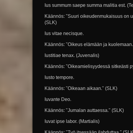
Ius summum saepe summa malitia est. (Te
Käännös: "Suuri oikeudenmukaisuus on use
(SLK)
Ius vitae necisque.
Käännös: "Oikeus elämään ja kuolemaan.
Iustitiae tenax. (Juvenalis)
Käännös: "Oikeamielisyydessä sitkeästi p
Iusto tempore.
Käännös: "Oikeaan aikaan." (SLK)
Iuvante Deo.
Käännös: "Jumalan auttaessa." (SLK)
Iuvat ipse labor. (Martialis)
Käännös: "Työ itsessään ilahduttaa." (SLK