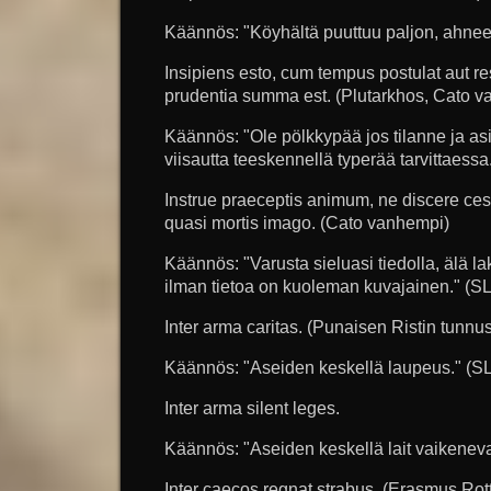
Käännös: "Köyhältä puuttuu paljon, ahneel
Insipiens esto, cum tempus postulat aut res
prudentia summa est. (Plutarkhos, Cato 
Käännös: "Ole pölkkypää jos tilanne ja asi
viisautta teeskennellä typerää tarvittaessa
Instrue praeceptis animum, ne discere cess
quasi mortis imago. (Cato vanhempi)
Käännös: "Varusta sieluasi tiedolla, älä l
ilman tietoa on kuoleman kuvajainen." (S
Inter arma caritas. (Punaisen Ristin tunnu
Käännös: "Aseiden keskellä laupeus." (S
Inter arma silent leges.
Käännös: "Aseiden keskellä lait vaikeneva
Inter caecos regnat strabus. (Erasmus Rot