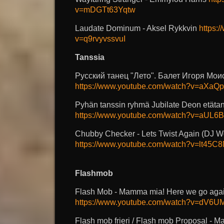
v=mDGTt63Yqtw
Laudate Dominum - Aksel Rykkvin
https:
v=q9rvyvssvuI
Tanssia
Русский танец "Лето". Балет Игоря Мои
https://www.youtube.com/watch?v=aXaQ
Pyhän tanssin ryhmä Jubilate Deon etäta
https://www.youtube.com/watch?v=aUL
Chubby Checker - Lets Twist Again (DJ W
https://www.youtube.com/watch?v=lt45
Flashmob
Flash Mob - Mamma mia! Here we go agai
https://www.youtube.com/watch?v=dV6
Flash mob frieri / Flash mob Proposal - M