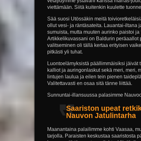
vetäydymme ystäväni kanssa marras-jouluk
viettämään. Siitä kuitenkin kuulette tuon
Sää suosi Utössäkin meitä toivioretkeläis
ollut vesi- ja räntäsateita. Lauantai-iltan
sumuista, mutta muuten aurinko paistoi ja tu
Artikkelikuvassani on Baldurin peräaallot
valitseminen oli tällä kertaa erityisen vaik
pitkästi yli tuhat.
Luontoelämyksistä päällimmäisiksi jäivät 
kalliot ja auringonlaskut sekä meri, meri,
lintujen laulua ja eilen tein pienen taidep
Valitettavasti en osaa sitä tänne liittää.
Sunnuntai-illansuussa palasimme Nauvoon
Saariston upeat retki
Nauvon Jatulintarha
Maanantaina palailimme kohti Vaasaa, mutt
tarjolla. Paraisten keskustaa saaristosta 