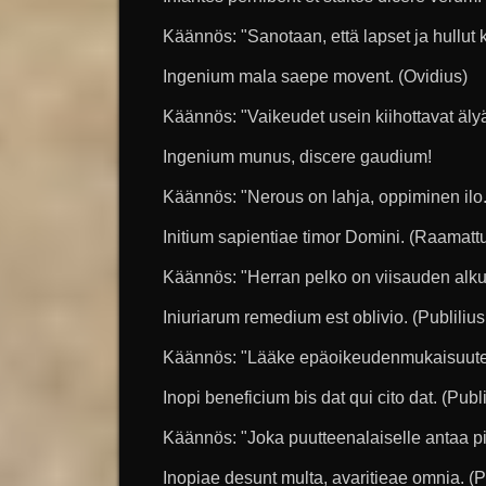
Käännös: "Sanotaan, että lapset ja hullut 
Ingenium mala saepe movent. (Ovidius)
Käännös: "Vaikeudet usein kiihottavat äly
Ingenium munus, discere gaudium!
Käännös: "Nerous on lahja, oppiminen ilo.
Initium sapientiae timor Domini. (Raamattu
Käännös: "Herran pelko on viisauden alku
Iniuriarum remedium est oblivio. (Publiliu
Käännös: "Lääke epäoikeudenmukaisuute
Inopi beneficium bis dat qui cito dat. (Publ
Käännös: "Joka puutteenalaiselle antaa pi
Inopiae desunt multa, avaritieae omnia. (P