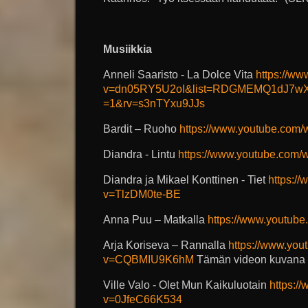
Musiikkia
Anneli Saaristo - La Dolce Vita
https://w
v=dn05RY5U2oI&list=RDGMEMQ1dJ7wXfL
=1&rv=s3nTYxu9JJs
Bardit – Ruoho
https://www.youtube.c
Diandra - Lintu
https://www.youtube.com
Diandra ja Mikael Konttinen - Tiet
https:/
v=TlzDM0te-BE
Anna Puu – Matkalla
https://www.youtu
Arja Koriseva – Rannalla
https://www.you
v=CQBMIU9K6hM
Tämän videon kuvana o
Ville Valo - Olet Mun Kaikuluotain
https:/
v=0JfeC66K534