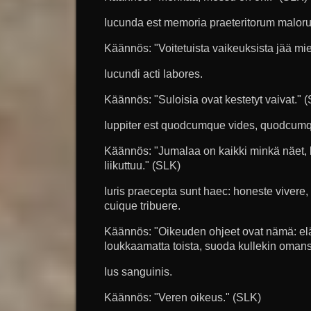
Iucunda est memoria praeteritorum malor
Käännös: "Voitetuista vaikeuksista jää mi
Iucundi acti labores.
Käännös: "Suloisia ovat kestetyt vaivat." 
Iuppiter est quodcumque vides, quodcumq
Käännös: "Jumalaa on kaikki minkä näet, k
liikuttuu." (SLK)
Iuris praecepta sunt haec: honeste vivere
cuique tribuere.
Käännös: "Oikeuden ohjeet ovat nämä: elää
loukkaamatta toista, suoda kullekin oman
Ius sanguinis.
Käännös: "Veren oikeus." (SLK)