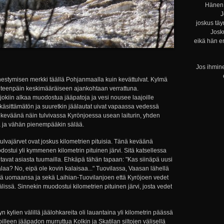
Hänen 
J
joskus täy
Josku
eikä hän e
Jos ihmine
estymisen merkki täällä Pohjanmaalla kuin kevättulvat. Kylmä
la eteenpäin keskimääräiseen ajankohtaan verrattuna.
okiin alkaa muodostua jääpatoja ja vesi nousee laajoille
n käsittämätön ja suuretkin jäälautat uivat vapaassa vedessä
ä keväänä näin tulvivassa Kyrönjoessa usean laiturin, yhden
a ja vähän pienempääkin sälää.
ulvajärvet ovat joskus kilometrien pituisia. Tänä keväänä
dostui yli kymmenen kilometrin pituinen järvi. Sitä katsellessa
ahtavat asiasta tuumailla. Ehkäpä tähän tapaan: "Kas siinäpä uusi
alaa? No, eipä ole kovin kalaisaa..." Tuovilassa, Vaasan lähellä
tistä uomaansa ja sekä Laihian-Tuovilanjoen että Kyröjoen vedet
älissä. Sinnekin muodostui kilometrien pituinen järvi, josta vedet
kylien välillä jäälohkareita oli lauantaina yli kilometrin päässä
oilleen jääpadon murruttua Kolkin ja Skatilan siltojen välisellä