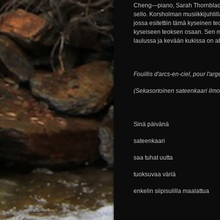
Cheng—piano, Sarah Thornblade—
sello. Korsholman musiikkijuhlil
jossa esitettiin tämä kyseinen teo
kyseiseen teoksen osaan. Sen myö
laulussa ja kevään kukissa on ab
Fouillis d'arcs-en-ciel, pour l'a
(Sekasortoinen sateenkaari ilmo
Sinä päivänä
sateenkaari
saa tuhat uutta
tuoksuvaa väriä
enkelin siipisulilla maalattua