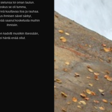
sielunsa loi oman laulun.
oskus se oli tumma,
nnä kuultavaa iloa ja rauhaa.
s ihmisen sävel särkyi,
nää saanut kosketusta muihin
ihmisiin.
n kadotti musiikin itsessään,
ei häntä enää ollut.