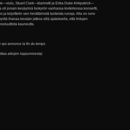
viulu, Stuart Clark—klarinetti ja Erika Duke-Kirkpatrick—
la oli jonain kesäyönä Isokyrön vanhassa kivikirkossa konsertti,
s ja kirjoittelin sen herättämistä tunteista runoja. Alla on runo
tä ihanaa kevään jatkoa sillä ajatuksella, että lintujen
soluuttista kauneutta.
rge qui annonce la fin du temps
ittaa aikojen loppumisesta)