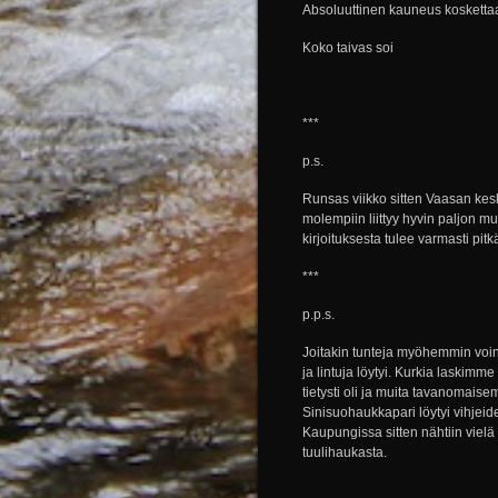
Absoluuttinen kauneus kosketta
Koko taivas soi
***
p.s.
Runsas viikko sitten Vaasan kesk
molempiin liittyy hyvin paljon mui
kirjoituksesta tulee varmasti pitk
***
p.p.s.
Joitakin tunteja myöhemmin voin
ja lintuja löytyi. Kurkia laskimm
tietysti oli ja muita tavanomaisem
Sinisuohaukkapari löytyi vihjei
Kaupungissa sitten nähtiin vie
tuulihaukasta.