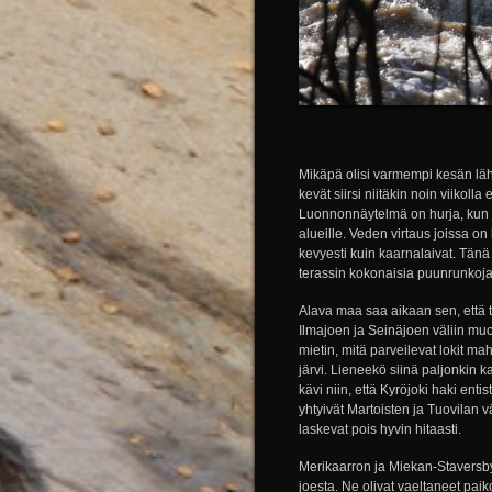
Mikäpä olisi varmempi kesän läh
kevät siirsi niitäkin noin viikol
Luonnonnäytelmä on hurja, kun j
alueille. Veden virtaus joissa o
kevyesti kuin kaarnalaivat. Tän
terassin kokonaisia puunrunkoj
Alava maa saa aikaan sen, että t
Ilmajoen ja Seinäjoen väliin muo
mietin, mitä parveilevat lokit m
järvi. Lieneekö siinä paljonkin k
kävi niin, että Kyröjoki haki en
yhtyivät Martoisten ja Tuovilan v
laskevat pois hyvin hitaasti.
Merikaarron ja Miekan-Staversbyn 
joesta. Ne olivat vaeltaneet paik