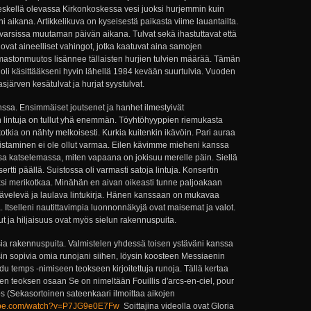
keskellä olevassa Kirkonkoskessa vesi juoksi hurjemmin kuin
aikana. Artikkelikuva on kyseisestä paikasta viime lauantailta.
kivarsissa muutaman päivän aikana. Tulvat sekä ihastuttavat että
ä ovat aineelliset vahingot, jotka kaatuvat aina samojen
 Ilmastonmuutos lisännee tällaisten hurjien tulvien määrää. Tämän
li käsittääkseni hyvin lähellä 1984 kevään suurtulvia. Vuoden
sjärven kesätulvat ja hurjat syystulvat.
nssa. Ensimmäiset joutsenet ja hanhet ilmestyivät
en lintuja on tullut yhä enemmän. Töyhtöhyyppien riemukasta
kotkia on nähty melkoisesti. Kurkia kuitenkin ikävöin. Pari auraa
nnistaminen ei ole ollut varmaa. Eilen kävimme mieheni kanssa
a katselemassa, miten vapaana on jokisuu merelle päin. Siellä
ertti päällä. Suistossa oli varmasti satoja lintuja. Konsertin
kaksi merikotkaa. Minähän en aivan oikeasti tunne paljoakaan
ävelevä ja laulava lintukirja. Hänen kanssaan on mukavaa
 Itselleni nautittavimpia luonnonnäkyjä ovat maisemat ja valot.
t ja hiljaisuus ovat myös sielun rakennuspuita.
isia rakennuspuita. Valmistelen yhdessä toisen ystäväni kanssa
tsin sopivia omia runojani siihen, löysin koosteen Messiaenin
du temps -nimiseen teokseen kirjoitettuja runoja. Tällä kertaa
en teoksen osaan Se on nimeltään Fouillis d'arcs-en-ciel, pour
ps (Sekasortoinen sateenkaari ilmoittaa aikojen
tube.com/watch?v=P7JG9e0E7Fw
Soittajina videolla ovat Gloria