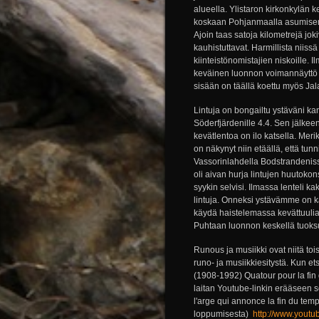
alueella. Ylistaron kirkonkylän 
koskaan Pohjanmaalla asumiseni 
Ajoin taas satoja kilometrejä jo
kauhistuttavat. Harmillista niiss
kiinteistönomistajien niskoille.
keväinen luonnon voimannäyttö o
sisään on täällä koettu myös Jala
Lintuja on bongailtu ystäväni ka
Söderfjärdenille 4.4. Sen jälke
kevätlentoa on ilo katsella. Meri
on näkynyt niin etäällä, että tu
Vassorinlahdella Bodstrandeniss
oli aivan hurja lintujen huutokons
syykin selvisi. Ilmassa lenteli 
lintuja. Onneksi ystävämme on k
käydä haistelemassa kevättuulia.
Puhtaan luonnon keskellä tuoksu
Runous ja musiikki ovat niitä to
runo- ja musiikkiesitystä. Kun e
(1908-1992) Quatour pour la fin 
laitan Youtube-linkin erääseen s
l'arge qui annonce la fin du tem
loppumisesta)
http://www.you