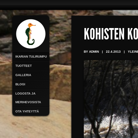
KOHISTEN KO
BY ADMIN
|
22.4.2013
|
YLEIN
IKARIAN TULIRUMPU
TUOTTEET
GALLERIA
BLOGI
LOGOSTA JA
MERIHEVOSISTA
OTA YHTEYTTÄ