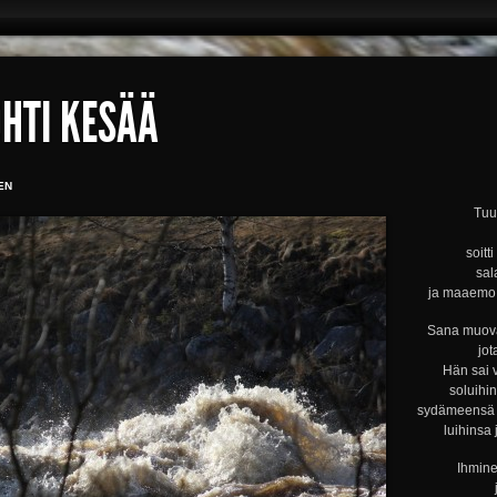
HTI KESÄÄ
EN
Tuul
soitt
sal
ja maaemo s
Sana muova
jot
Hän sai 
soluihi
sydämeensä s
luihinsa 
Ihmine