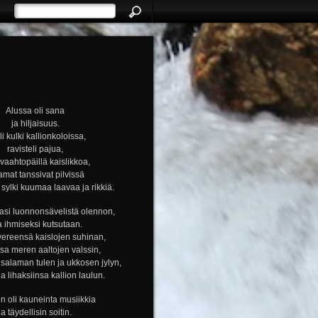
Alussa oli sana
ja hiljaisuus.
i kulki kallionkoloissa,
ravisteli pajua,
i vaahtopäillä kaislikkoa,
amat tanssivat pilvissä
ylki kuumaa laavaa ja rikkiä.
si luonnonsävelistä olennon,
a ihmiseksi kutsutaan.
vereensä kaislojen suhinan,
nsa meren aaltojen valssin,
alaman tulen ja ukkosen jylyn,
ja lihaksiinsa kallion laulun.
n oli kauneinta musiikkia
ja täydellisin soitin.