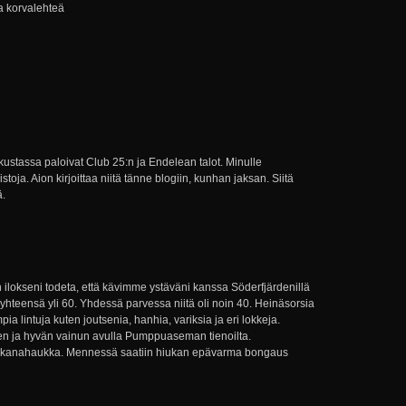
a korvalehteä
ustassa paloivat Club 25:n ja Endelean talot. Minulle
stoja. Aion kirjoittaa niitä tänne blogiin, kunhan jaksan. Siitä
ä.
 ilokseni todeta, että kävimme ystäväni kanssa Söderfjärdenillä
e yhteensä yli 60. Yhdessä parvessa niitä oli noin 40. Heinäsorsia
pia lintuja kuten joutsenia, hanhia, variksia ja eri lokkeja.
den ja hyvän vainun avulla Pumppuaseman tienoilta.
lä kanahaukka. Mennessä saatiin hiukan epävarma bongaus