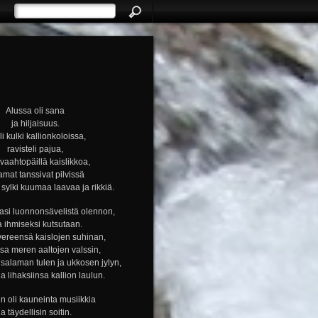
Alussa oli sana
ja hiljaisuus.
i kulki kallionkoloissa,
ravisteli pajua,
i vaahtopäillä kaislikkoa,
amat tanssivat pilvissä
ylki kuumaa laavaa ja rikkiä.
si luonnonsävelistä olennon,
a ihmiseksi kutsutaan.
vereensä kaislojen suhinan,
nsa meren aaltojen valssin,
alaman tulen ja ukkosen jylyn,
ja lihaksiinsa kallion laulun.
n oli kauneinta musiikkia
ja täydellisin soitin.