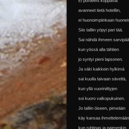
Ei portieerit koppavat
avanneet tietä hotelliin,
ei huonoimpiinkaan huoneis
Siis talliin yöpyi pari tää.
Sai nähdä ihmeen sarvipää
kun yössä alla tähtien
jo syntyi pieni lapsonen.
Ja väki kaikkein hylkimä
sai kuulla taivaan säveltä,
kun yllä vuoriniittyjen
soi kuoro valkopukuinen.
Jo talliin öiseen, pimeään
käy kansaa ihmettelemään
kun ruhtinas ja paimenkin