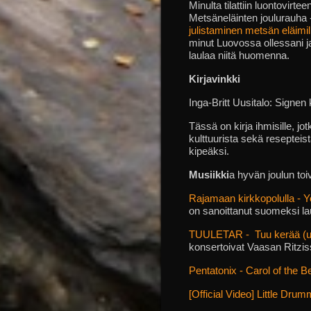
Minulta tilattiin luontovirt
Metsäneläinten joulurauha
julistaminen metsän eläimi
minut Luovossa ollessani j
laulaa niitä huomenna.
Kirjavinkki
Inga-Britt Uusitalo: Signen 
Tässä on kirja ihmisille, j
kulttuurista sekä reseptei
kipeäksi.
Musiikki
a hyvän joulun toiv
Rajamaan kirkkopolulla - 
on sanoittanut suomeksi lau
TUULETAR - Tuu kerää (u
konsertoivat Vaasan Ritzis
Pentatonix - Carol of the B
[Official Video] Little Dru