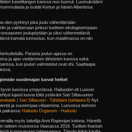
ittelen kanelitangon kanssa nuo luumut. Luumukräämi
n mummulasta ja isotäti Kertun ja hänen Albertinsa
a olen pyrkinyt joka joulu vähentämään
elin ja vaihtamaan jonkun tuotteen ekologisempaan.
 runsaaseen joulupöytään ja siksi vähennettäviä
 On tämä kamala tunnustus, kun maailmassa on niin
herkuttelulla. Parasta joulun ajassa on
oma ja ajan viettäminen läheisten kanssa sekä
 parissa, kun joulun valmistelut ovat ohi. Saattaapa
kiessa.
pimeän vuodenajan luovat hetket
a hyvin luovissa ympyröissä. Hailuodon eli Luovon
tyä lujasti luovia töitä ystäväni Sari Siltavuoren
anataide | Sari Siltavuori - Tähtiääni (tahtiaani.fi)
Nyt
 pientä ja suurempaa viilaamista. Luovossa teimme
sä paikassa:
Hailuoto Organum - Hailuoto
erailla myös taiteilija Anni Rapinojan kotona. Hänellä
nin taiteen museossa Vaasassa 2018. Tuolloin ihastuin
destä kumpuavaan taiteeseensa. Tämän linkin kautta