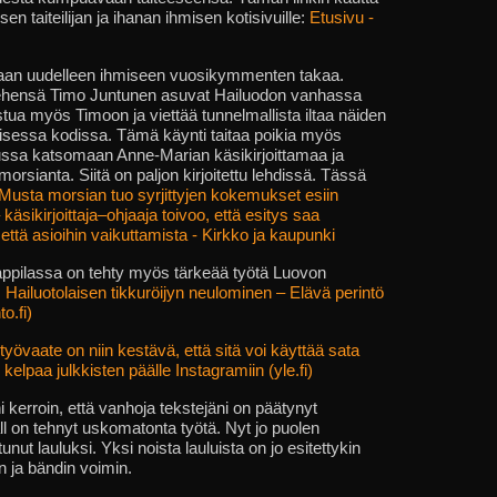
 taiteilijan ja ihanan ihmisen kotisivuille:
Etusivu -
aan uudelleen ihmiseen vuosikymmenten takaa.
ehensä Timo Juntunen asuvat Hailuodon vanhassa
stua myös Timoon ja viettää tunnelmallista iltaa näiden
lisessa kodissa. Tämä käynti taitaa poikia myös
ssa katsomaan Anne-Marian käsikirjoittamaa ja
rsianta. Siitä on paljon kirjoitettu lehdissä. Tässä
Musta morsian tuo syrjittyjen kokemukset esiin
äsikirjoittaja–ohjaaja toivoo, että esitys saa
ttä asioihin vaikuttamista - Kirkko ja kaupunki
ppilassa on tehty myös tärkeää työtä Luovon
:
Hailuotolaisen tikkuröijyn neulominen – Elävä perintö
o.fi)
työvaate on niin kestävä, että sitä voi käyttää sata
e kelpaa julkkisten päälle Instagramiin (yle.fi)
i kerroin, että vanhoja tekstejäni on päätynyt
ll on tehnyt uskomatonta työtä. Nyt jo puolen
ut lauluksi. Yksi noista lauluista on jo esitettykin
 ja bändin voimin.