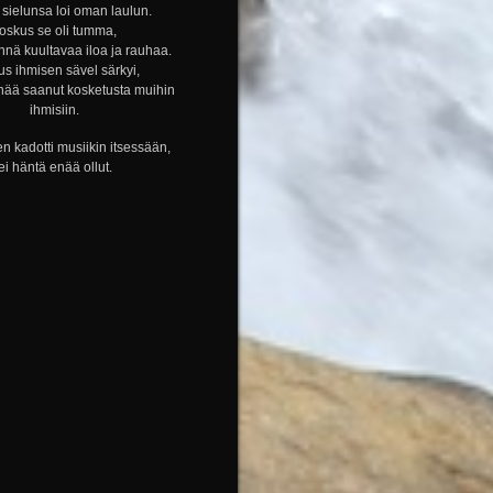
sielunsa loi oman laulun.
oskus se oli tumma,
nnä kuultavaa iloa ja rauhaa.
s ihmisen sävel särkyi,
nää saanut kosketusta muihin
ihmisiin.
n kadotti musiikin itsessään,
ei häntä enää ollut.