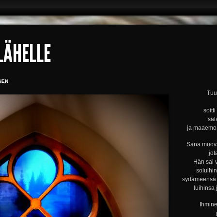
 LÄHELLE
NEN
Tuul
soitt
sal
ja maaemo s
Sana muova
jot
Hän sai 
soluihi
sydämeensä s
luihinsa 
Ihmine