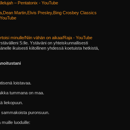
lujah – Pentatonix - YouTube
ra,Dean Martin,Elvis Presley,Bing Crosbey Classics
- YouTube
rtoisi minulle/Niin vähän on aikaa/Raja - YouTube
ävälleni S:lle. Ystäväni on yhteiskunnallisesti
hänelle ikuisesti kiitollinen yhdessä koetuista hetkistä,
sanoitustani
htisenä loistavaa.
vaikka tummana on maa.
stä liekopuun.
ä, sammakoista puronsuun.
muille luoduille: