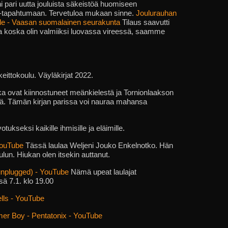
eeni pari uutta jouluista säkeistöä huomiseen
 -tapahtumaan. Tervetuloa mukaan sinne.
Joulurauhan
lle - Vaasan suomalainen seurakunta
Tilaus saavutti
a koska olin valmiiksi luovassa vireessä, saamme
keittokoulu. Väyläkirjat 2022.
otka ovat kiinnostuneet meänkielestä ja Tornionlaakson
stä. Tämän kirjan parissa voi nauraa mahansa
otukseksi kaikille ihmisille ja eläimille.
YouTube
Tässä laulaa Weljeni Jouko Enkelnotko. Hän
lun. Hiukan olen itsekin auttanut.
nplugged) - YouTube
Nämä upeat laulajat
sä 7.1. klo 19.00
ells - YouTube
mmer Boy - Pentatonix - YouTube