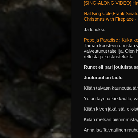
[SING-ALONG VIDEO] Halle
Nat King Cole,Frank Sinat
Christmas with Fireplace 
Ja lopuksi:
Pepe ja Paradise : Kuka ke
Tämän koosteen omistan yst
valveutunut taiteilija. Olen 
retkistä ja keskusteluista.
Runot
eli pari jouluista 
Joulurauhan laulu
Kiitän taivaan kauneutta tä
Yö on täynnä kirkkautta, 
Kiitän kiven jäkälistä, eliöi
Kiitän metsän pienimmist
Anna Isä Taivaallinen rauha 