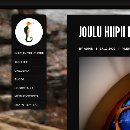
JOULU HIIPII
BY ADMIN
|
17.12.2022
|
YLEI
IKARIAN TULIRUMPU
TUOTTEET
GALLERIA
BLOGI
LOGOSTA JA
MERIHEVOSISTA
OTA YHTEYTTÄ