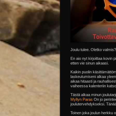
Joulu tulee. Oletko valmis?
En aio nyt kirjoittaa kovin pi
etten vie sinun aikaasi.
Kaikin puolin käsittämättö
laskeutumiseni alkaa yleens
aikaa hitaasti ja rauhallis
vaiheessa kalenteriin kats
Tästä alkaa minun joulutar
Myllyn Paras
On jo perintee
joulutervehdykseksi. Tänää
Toinen joka joulun herkku