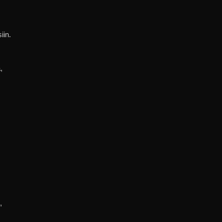
iin.
,
,