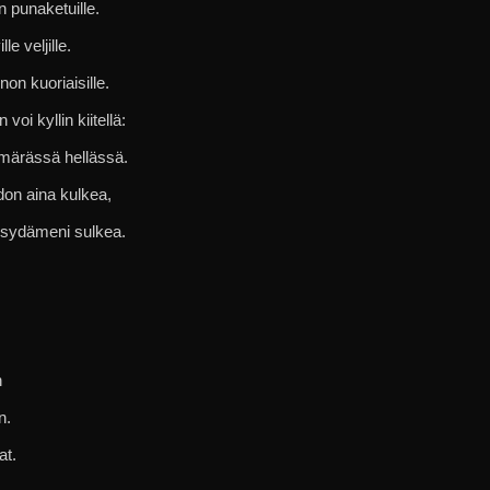
n punaketuille.
e veljille.
non kuoriaisille.
oi kyllin kiitellä:
märässä hellässä.
don aina kulkea,
 sydämeni sulkea.
n
n.
at.