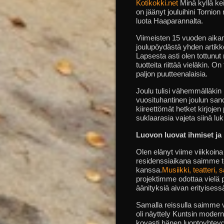
Kotikokki.net
Minä kyllä ke
on jäänyt jouluihini Tornio
luota Haaparannalta.
Viimeisten 15 vuoden aikan
joulupöydästä yhden artikk
Lapsesta asti olen tottunut
tuotteita riittää vieläkin.
paljon puutteenalaisia.
Joulu tulisi vähemmälläkin 
vuosituhantinen joulun san
kiireettömät hetket kirjojen
suklaarasia vajeta siinä lu
Luovon luovat
ihmiset
ja
Olen elänyt viime viikkoin
residenssiaikana saimme teh
kanssa.
Musiikki, teatteri, s
projektimme odottaa vielä
äänityksiä aivan erityises
Samalla reissulla saimme vi
oli näyttely Kuntsin moder
kovasti hänen luontoyhtey