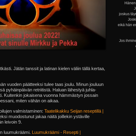
Hänen 
J
joskus täy
Josku
eikä hän e
Jos ihmine
tkästi. Jätän tanssit ja latinan kielen väliin tällä kertaa,
män vuoden päätteeksi tulee taas joulu. Minun jouluun
ä pyhäinpäivän retriitistä. Haluan lähestyä juhla-
esti. Kuitenkin jokaisena vuonna hämmästyn jossain
oessani, miten vähän on aikaa.
joilujen valmistaminen:
Taatelikakku Seijan reseptillä |
ksi muodostunut jakaa näitä joillekin ystäville
n leivoin 9.
 on luumukräämi.
Luumukräämi - Resepti |