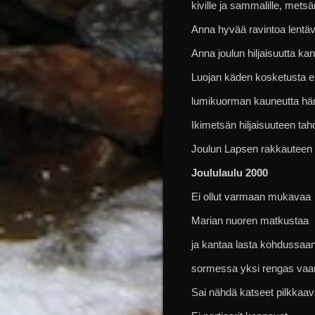
kiville ja sammalille, metsä
Anna hyvää ravintoa lentävill
Anna joulun hiljaisuutta kan
Luojan käden kosketusta en v
lumikuorman kauneutta hä
Ikimetsän hiljaisuuteen tah
Joulun Lapsen rakkauteen
Joululaulu 2000
Ei ollut varmaan mukavaa
Marian nuoren matkustaa
ja kantaa lasta kohdussaa
sormessa yksi rengas vaa
Sai nähdä katseet pilkkaav