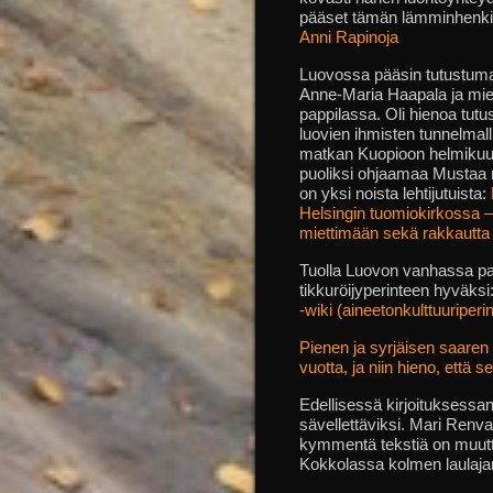
pääset tämän lämminhenkisen
Anni Rapinoja
Luovossa pääsin tutustum
Anne-Maria Haapala ja mi
pappilassa. Oli hienoa tutu
luovien ihmisten tunnelmal
matkan Kuopioon helmikuu
puoliksi ohjaamaa Mustaa mo
on yksi noista lehtijutuista:
Helsingin tuomiokirkossa – k
miettimään sekä rakkautta e
Tuolla Luovon vanhassa pa
tikkuröijyperinteen hyväksi
-wiki (aineetonkulttuuriperint
Pienen ja syrjäisen saaren 
vuotta, ja niin hieno, että s
Edellisessä kirjoituksessan
sävellettäviksi. Mari Renva
kymmentä tekstiä on muuttun
Kokkolassa kolmen laulajan