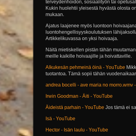
terveydenhoidon, sosiaalityön tai opetusa
Kukin huolehtii yleisestä hyvästä olosta
mukaan.
Ajatus laajenee myös luontoon hoivaajana 
luontohengellisyyskoulutuksen lähijaksolla.
Artikkelikuvassa on yksi hoivaaja.
Näitä mietiskellen pistän tähän muutaman
meille kaikille hoivaajille ja hoivattaville.
Alkukesän pehmeinä öinä - YouTube
Mikk
tuotantoa. Tämä sopii tähän vuodenaikaa
andrea bocelli - ave maria no morro.wmv 
Irwin Goodman - Äiti - YouTube
Äideistä parhain - YouTube
Jos tämä ei sa
Isä - YouTube
Hector - Isän laulu - YouTube