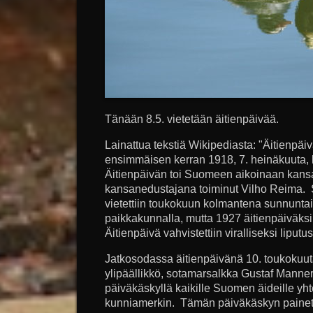
Tänään 8.5. vietetään äitienpäivää.
Lainattua tekstiä Wikipediasta: "Äitienpäi
ensimmäisen kerran 1918, 7. heinäkuuta, k
Äitienpäivän toi Suomeen aikoinaan kans
kansanedustajana toiminut Vilho Reima.
vietettiin toukokuun kolmantena sunnuntai
paikkakunnalla, mutta 1927 äitienpäiväksi
Äitienpäivä vahvistettiin viralliseksi liput
Jatkosodassa äitienpäivänä 10. toukoku
ylipäällikkö, sotamarsalkka Gustaf Mann
päiväkäskyllä kaikille Suomen äideille yht
kunniamerkin. Tämän päiväkäskyn painett