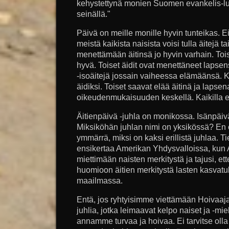
kehystettynä monien Suomen evankelis-lut
seinällä."
Päivä on meille monille hyvin tunteikas. Ei
meistä kaikista naisista voisi tulla äitejä ta
menettämään äitinsä jo hyvin varhain. Toisi
hyvä. Toiset äidit ovat menettäneet lapsens
-isoäitejä jossain vaiheessa elämäänsä. Ka
äidiksi. Toiset saavat elää äitinä ja lapse
oikeudenmukaisuuden keskellä. Kaikilla e
Äitienpäivä -juhla on monikossa. Isänpäivä
Miksiköhän juhlan nimi on yksikössä? En
ymmärrä, miksi on kaksi erillistä juhlaa. Ti
ensikertaa Amerikan Yhdysvalloissa, kun 
miettimään naisten merkitystä ja tajusi, ette
huomioon äitien merkitystä lasten kasvatu
maailmassa.
Entä, jos ryhtyisimme viettämään Hoivaajanp
juhlia, jotka leimaavat kelpo naiset ja -mieh
annamme turvaa ja hoivaa. Ei tarvitse olla