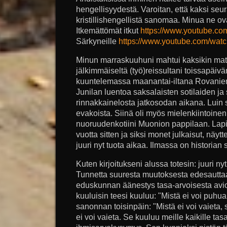
hengellisyydestä. Varoitan, että kaksi seu
kristillishengellistä sanomaa. Minua ne ov
Itkemättömät itkut
https://www.youtube.
Särkyneille
https://www.youtube.com/wat
Minun marraskuuhuni mahtui kaksikin mat
jälkimmäiseltä (työ)reissultani toissapäivä
kuuntelemassa maanantai-iltana Rovanie
Junilan luentoa saksalaisten sotilaiden j
rinnakkainelosta jatkosodan aikana. Luin 
evakoista. Siinä oli myös mielenkiintoinen m
nuoruudenkotiini Muonion pappilaan. Lapi
vuotta sitten ja siksi monet julkaisut, näytt
juuri nyt tuota aikaa. Ilmassa on historian 
Kuten kirjoitukseni alussa totesin: juuri 
Tunnetta suuresta muutoksesta edesauttaa 
eduskunnan äänestys tasa-arvoisesta avioli
kuuluisin teesi kuuluu: "Mistä ei voi puhua,
sanonnan toisinpäin: "Mistä ei voi vaieta,
ei voi vaieta. Se kuuluu meille kaikille tas