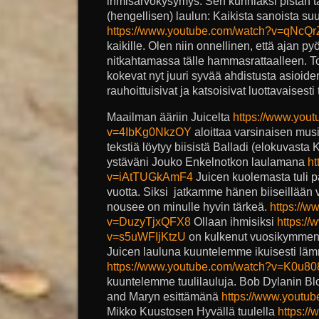
ihmisarvokysymys. Sen kunniaksi pistän t
(hengellisen) laulun: Kaikista sanoista suu
https://www.youtube.com/watch?v=qNcQr
kaikille. Olen niin onnellinen, että ajan 
nitkahtamassa tälle hammasrattaalleen. Toi
kokevat nyt juuri syvää ahdistusta asioid
rauhoittuisivat ja katsoisivat luottavaisesti
Maailman ääriin Juicelta
https://www.you
v=4IbKg0NkzOY
aloittaa varsinaisen mus
tekstiä löytyy biisistä Balladi (elokuvasta
ystäväni Jouko Enkelnotkon laulamana
ht
v=iAtTUGkAmF4
Juicen kuolemasta tuli pa
vuotta. Siksi jatkamme hänen biiseillään 
nousee on minulle hyvin tärkeä.
https://
v=DuzyTjxQFX8
Ollaan ihmisiksi
https:/
v=s5uWFIjKtzU
on kulkenut vuosikymmen
Juicen lauluna kuuntelemme ikuisesti läm
https://www.youtube.com/watch?v=K0u80
kuuntelemme tuulilauluja. Bob Dylanin Bl
and Maryn esittämänä
https://www.youtu
Mikko Kuustosen Hyvällä tuulella
https:/