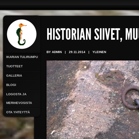
HISTORIAN SIIVET, M
BY ADMIN
|
29.11.2014
|
YLEINEN
IKARIAN TULIRUMPU
TUOTTEET
GALLERIA
BLOGI
LOGOSTA JA
MERIHEVOSISTA
OTA YHTEYTTÄ