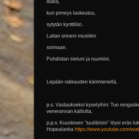
Illalla,
kun pimeys laskeutuu,
sytytän kynttilän.
Laitan onneni musiikin
soimaan.
Puhdistan sieluni ja ruumiini.
Lepään rakkauden kämmenellä.
p.s. Vastaukseksi kyselyihin: Tuo rengask
venerannan kalliolta.
p.p.s. Kuustosen "tuulibiisin" löysi eräs lu
Hopealanka
https://www.youtube.com/