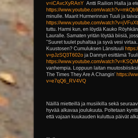
v=iCAvcXyRAnY
Antti Railion Halla ja ete
https://www.youtube.com/watch?v=mkQb
minulle. Maarit Hurmerinnan Tuuli ja taiva
https://www.youtube.com/watch?v=jVFu
tuttu. Harmi kun, en löydä Kauko Röyhkän
Lauralle. Samaten yritän löytää biisiä, jos
"Suuret tuulet puhaltaa ja syvä vesi virtaa
Kuustosen? Cumuluksen Länsituuli
https
v=pJzSQ3T602o
ja Dannyn esittämä Tuuliv
https://www.youtube.com/watch?v=KSQ
vanhempia. Loppuun laitan muutosbiisiksi
The Times They Are A Changin'
https://w
v=e7qQ6_RV4VQ
Näillä mietteillä ja musiikilla sekä seuraa
hyvää alkavaa joulukuuta. Poltetaan kyntti
että vajaan kuukauden kuluttua päivät alka