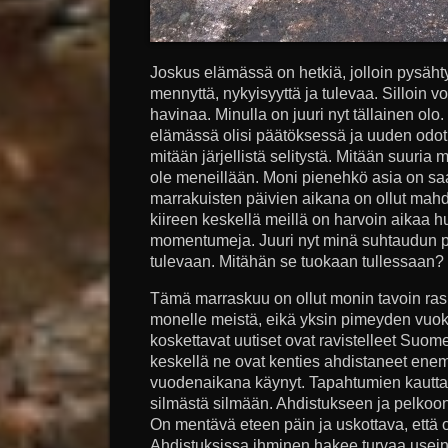
Joskus elämässä on hetkiä, jolloin pysähty
mennyttä, nykyisyyttä ja tulevaa. Silloin vo
havinaa. Minulla on juuri nyt tällainen olo
elämässä olisi päätöksessä ja uuden odotu
mitään järjellistä selitystä. Mitään suuria
ole meneillään. Moni pienehkö asia on sa
marrakuisten päivien aikana on ollut mahd
kiireen keskellä meillä on harvoin aikaa 
momentumeja. Juuri nyt minä suhtaudun pos
tulevaan. Mitähän se tuokaan tullessaan?
Tämä marraskuu on ollut monin tavoin ras
monelle meistä, eikä yksin pimeyden vuoks
koskettavat uutiset ovat ravistelleet Suo
keskellä ne ovat kenties ahdistaneet ene
vuodenaikana käynyt. Tapahtumien kautta 
silmästä silmään. Ahdistukseen ja pelkoon
On mentävä eteen päin ja uskottava, että o
Ahdistuksissa ihminen hakee turvaa usei