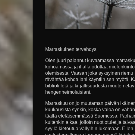
Marraskuinen tervehdys!
Olen juuri palannut kuvaamassa marraskuu
kohoamassa ja illalla odottaa mielenkiinto
olemisesta. Vaasan joka syksyinen riemu 
rävähtää kohdallani käyntiin sen myötä. Kaup
bibliofiilejä ja kirjallisuudesta muuten elävi
hengenheimolaisiani.
Marraskuu on jo muutaman päivän ikäinen
kuukausista synkin, koska valoa on vähän 
täällä eteläisemmässä Suomessa. Parhaim
kuitenkin aikaa, jolloin nuotiotulet ja taiva
syyllä kietoutua vällyihin lukemaan. Eilen i
vastustamattoman tarpeen mennä kirjaka