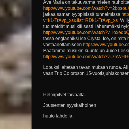
Ave Maria on takuuvarma mielen rauhoitta
http://www.youtube.com/watch?v=2boso
jatkaa saman tyyppisissä tunnelmissa
htt
v=k1-TrAvp_xs&list=RDk1-TrAvp_xs
Willy
tuo meidät musiikillisesti lähemmäksi nyk
http://www.youtube.com/watch?v=ioxeq
tässä englanniksi Ice Crystal Ice, on mitä 
vastaanottamiseen
https://www.youtube.
Päätämme musiikin kuuntelun Juice Leskisen
http://www.youtube.com/watch?v=z5WHH
Lopuksi laitetaan tavan mukaan runoa. Alla 
vaan Trio Coloroson 15-vuotisjuhlakonsert
Helmipilvet taivaalla.
Joutsenten syyskaihoinen
huuto lahdella.