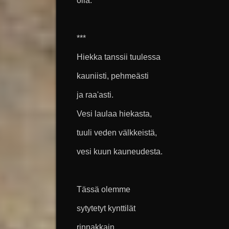
olla.
***
Hiekka tanssii tuulessa
kauniisti, pehmeästi
ja raa'asti.
Vesi laulaa hiekasta,
tuuli veden välkkeistä,
vesi kuun kauneudesta.
Tässä olemme
sytytetyt kynttilät
rinnakkain