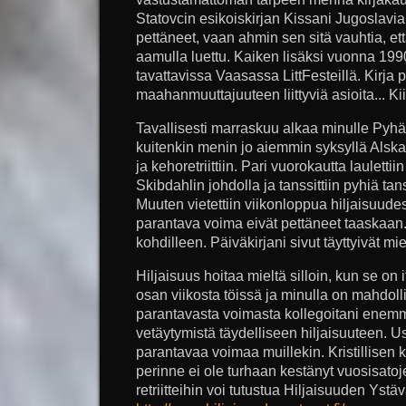
Statovcin esikoiskirjan Kissani Jugoslavi
pettäneet, vaan ahmin sen sitä vauhtia, ett
aamulla luettu. Kaiken lisäksi vuonna 1990 
tavattavissa Vaasassa LittFesteillä. Kirja 
maahanmuuttajuuteen liittyviä asioita... Kii
Tavallisesti marraskuu alkaa minulle Pyhäi
kuitenkin menin jo aiemmin syksyllä Alska
ja kehoretriittiin. Pari vuorokautta laulettii
Skibdahlin johdolla ja tanssittiin pyhiä t
Muuten vietettiin viikonloppua hiljaisuud
parantava voima eivät pettäneet taaskaan.
kohdilleen. Päiväkirjani sivut täyttyivät mie
Hiljaisuus hoitaa mieltä silloin, kun se on 
osan viikosta töissä ja minulla on mahdoll
parantavasta voimasta kollegoitani enem
vetäytymistä täydelliseen hiljaisuuteen. U
parantavaa voimaa muillekin. Kristillise
perinne ei ole turhaan kestänyt vuosisatoj
retriitteihin voi tutustua Hiljaisuuden Ystävä