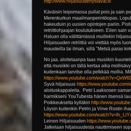
http://www.hiljaisuudenystavat.fi/
Käväisin leipomassa pullat pois ja sain pos
Merenkurkun maailmanperintöopas. Lopulli
hakeuduin jo uusien opintojen pariin. Pis
retriittiohjaajan koulutukseen. Eilen sain
Haluan olla välittämässä muillekin hiljai
Hiljaisuuden retriittiä voi viettää myös luon
mausteilla tai ilman, sillä "Metsä paras kir
No jaa, aloitetaanpa taas musiikin kuuntelu
että musiikki on tällä kertaa aika mollisäv
kuitenkaan tarvitse olla pelkkää mollia. 
https://www.youtube.com/watch?v=QxW
Syvä hiljaisuus
https://www.youtube.co
aloituskappaleita. Petri Laaksosen samann
harmikseni YouTubesta hänen itsensä lau
Poikkeukselta kylläkin
http://www.youtu
Löysin kuitenkin Petrin ja Virve Rostin iha
https://www.youtube.com/watch?v=fn_Li
Leinon Hiljaisuuden
https://www.youtub
Jatketaan hiljaisuudesta nauttimiseen sopi