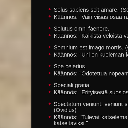
Solus sapiens scit amare. (S
Käännös: "Vain viisas osaa r
Solutus omni faenore.
Käännös: "Kaikista veloista v
Somnium est imago mortis. (
Käännös: "Uni on kuoleman k
Spe celerius.
Käännös: "Odotettua nopeam
Speciali gratia.
Käännös: "Erityisestä suosios
Spectatum veniunt, veniunt s
(Ovidius)
Käännös: "Tulevat katselemaa
katseltaviksi."