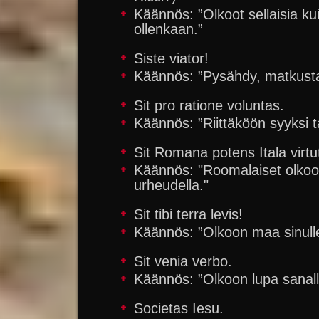
Käännös: ”Olkoot sellaisia kui
ollenkaan.”
Siste viator!
Käännös: ”Pysähdy, matkusta
Sit pro ratione voluntas.
Käännös: ”Riittäköön syyksi t
Sit Romana potens Itala virtu
Käännös: "Roomalaiset olkoot 
urheudella."
Sit tibi terra levis!
Käännös: ”Olkoon maa sinulle
Sit venia verbo.
Käännös: ”Olkoon lupa sanall
Societas Iesu.