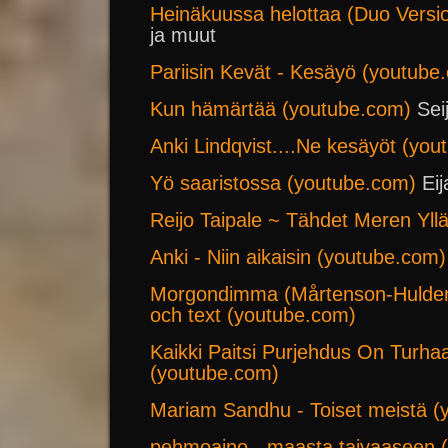
Heinäkuussa helottaa (Duo Versi
ja muut
Pariisin Kevät - Kesäyö (youtube
Kun hämärtää (youtube.com)
Sei
Anki Lindqvist....Ne kesäyöt (yo
Yö saaristossa (youtube.com)
Eij
Reijo Taipale ~ Tähdet Meren Yll
Anki - Niin aikaisin (youtube.com)
Morgondimma (Mårtenson-Hulden
och text (youtube.com)
Kaikki Paitsi Purjehdus On Turh
(youtube.com)
Mariam Sandhu - Toiset meistä (
pehmoaino - maasta taivaaseen (