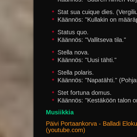
Stat sua cuique dies. (Vergili
Käännös: "Kullakin on määrä
Status quo.
Käännös: "Vallitseva tila."
Stella nova.
Käännös: "Uusi tähti."
Stella polaris.
Käännös: "Napatähti." (Pohja
Stet fortuna domus.
Käännös: "Kestäköön talon on
Musiikkia
Päivi Portaankorva - Balladi Elok
(youtube.com)