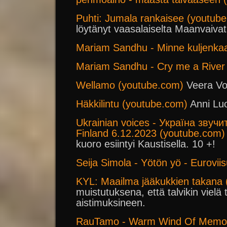
Puhti: Jumala rankaisee (youtub
löytänyt vaasalaiselta Maanvaivat
Mariam Sandhu - Minne kuljenka
Mariam Sandhu - Cry me a River
Wellamo (youtube.com)
Veera V
Häkkilintu (youtube.com)
Anni Lu
Ukrainian voices - Україна звучи
Finland 6.12.2023 (youtube.com)
kuoro esiintyi Kaustisella. 10 +!
Seija Simola - Yötön yö - Eurovi
KYL: Maailma jääkukkien takana
muistutuksena, että talvikin vielä
aistimuksineen.
RauTamo - Warm Wind Of Memory 