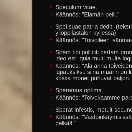
Speculum vitae.
Käännös: "Elämän peili."
Spei suae patria dedit. (tekst
ylioppilastalon kyljessä)
Käännös: "Toivolleen isänmaa
Spem tibi polliciti certam prom
ideo est, quia multi multa lo
Käännös: "Älä anna toiveiden
lupauksiksi: siinä määrin on 
koska monet puhuvat paljon.
Speramus optima.
Käännös: "Toivokaamme para
Sperat infestis, metuit secund
Käännös: "Vastoinkäymisissä
pelkää."