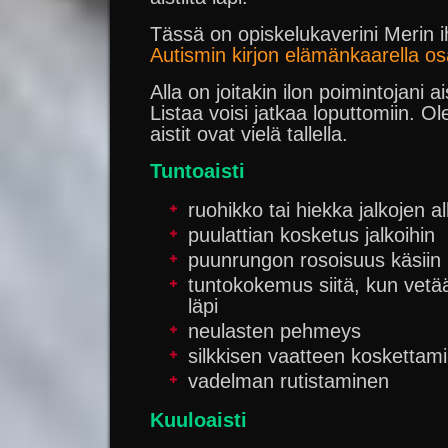
Tässä on opiskelukaverini Merin 
Autismin kirjon elämänkaarella os
Alla on joitakin ilon poimintojani a
Listaa voisi jatkaa loputtomiin. Ol
aistit ovat vielä tallella.
Tuntoaisti
ruohikko tai hiekka jalkojen al
puulattian kosketus jalkoihin
puunrungon rosoisuus käsiin
tuntokokemus siitä, kun vet
läpi
neulasten pehmeys
silkkisen vaatteen koskettam
vadelman rutistaminen
Kuuloaisti