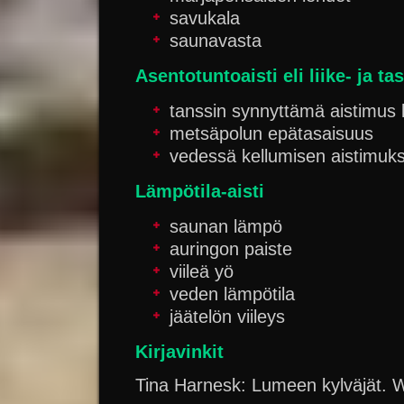
savukala
saunavasta
Asentotuntoaisti
eli liike- ja ta
tanssin synnyttämä aistimus
metsäpolun epätasaisuus
vedessä kellumisen aistimuk
Lämpötila-aisti
saunan lämpö
auringon paiste
viileä yö
veden lämpötila
jäätelön viileys
Kirjavinkit
Tina Harnesk: Lumeen kylväjät.