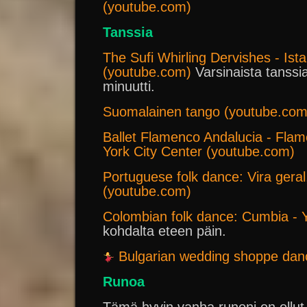
(youtube.com)
Tanssia
The Sufi Whirling Dervishes - Ist
(youtube.com)
Varsinaista tanssi
minuutti.
Suomalainen tango (youtube.com
Ballet Flamenco Andalucia - Flam
York City Center (youtube.com)
Portuguese folk dance: Vira gera
(youtube.com)
Colombian folk dance: Cumbia -
kohdalta eteen päin.
Bulgarian wedding shoppe da
Runoa