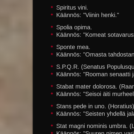
Spiritus vini.
Käännös: "Viinin henki."
Spolia opima.
Käännös: "Komeat sotavarust
Sponte mea.
Käännös: "Omasta tahdostani
S.P.Q.R. (Senatus Populusq
Käännös: "Rooman senaatti j
Stabat mater dolorosa. (Raam
Käännös: "Seisoi äiti murheel
Stans pede in uno. (Horatius
Käännös: "Seisten yhdellä jala
Stat magni nominis umbra. (
Käännös: "Suuren nimen varj