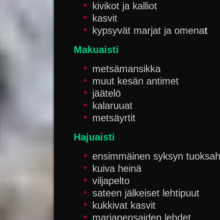
kivikot ja kalliot
kasvit
kypsyvät marjat ja omena
t
Makuaisti
metsämansikka
muut kesän antimet
jäätelö
kalaruuat
metsäyrtit
Hajuaisti
ensimmäinen syksyn tuoksahdu
kuiva heinä
viljapelto
sateen jälkeiset lehtipuut
kukkivat kasvit
marjapensaiden lehdet