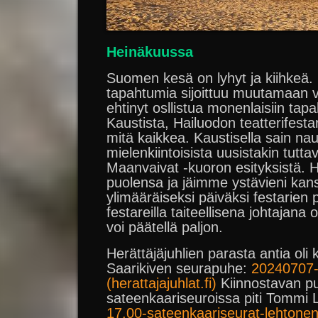
Heinäkuussa
Suomen kesä on lyhyt ja kiihkeä. 
tapahtumia sijoittuu muutamaan vi
ehtinyt osllistua monenlaisiin tapa
Kaustista, Hailuodon teatterifestar
mitä kaikkea. Kaustisella sain nau
mielenkiintoisista uusistakin tuttav
Maanvaivat -kuoron esityksistä. H
puolensa ja jäimme ystävieni kans
ylimääräiseksi päiväksi festarien p
festareilla taiteellisena johtajan
voi päätellä paljon.
Herättäjäjuhlien parasta antia oli ki
Saarikiven seurapuhe:
20240707-1
(herattajajuhlat.fi)
Kiinnostavan pu
sateenkaariseuroissa piti Tommi
17.00-sateenkaariseurat-lehtone