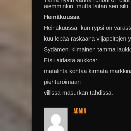
Tämä hyvin vanha runoni on ollut
aiemminkin, mutta laitan sen silti.
Heinäkuussa
Heinäkuussa, kun rypsi on varast
kuu lepää raskaana viljapeltojen yl
Sydämeni kiimainen tamma laukkaa
Etsii aidasta aukkoa:
matalinta kohtaa kirmata markkina
piehtaroimaan
villissä masurkan tahdissa.
ADMIN