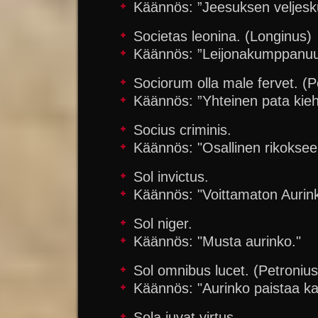
Käännös: ”Jeesuksen veljeskun
Societas leonina. (Longinus)
Käännös: ”Leijonakumppanuu
Sociorum olla male fervet. (P
Käännös: ”Yhteinen pata kieh
Socius criminis.
Käännös: "Osallinen rikoksee
Sol invictus.
Käännös: "Voittamaton Aurin
Sol niger.
Käännös: "Musta aurinko."
Sol omnibus lucet. (Petronius
Käännös: "Aurinko paistaa kaik
Sola iuvat virtus.