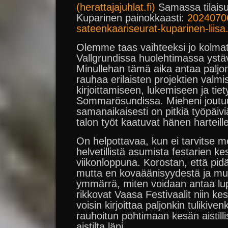
(herattajajuhlat.fi)
Samassa tilaisu
Kuparinen painokkaasti:
2024070
sateenkaariseurat-kuparinen-liisa.p
Olemme taas vaihteeksi jo kolmat
Vallgrundissa huolehtimassa ystäv
Minullehan tämä aika antaa paljon
rauhaa erilaisten projektien valmi
kirjoittamiseen, lukemiseen ja tiet
Sommarösundissa. Mieheni joutuu 
samanaikaisesti on pitkiä työpäiv
talon työt kaatuvat hänen harteill
On helpottavaa, kun ei tarvitse
helvetillistä asumista festarien ke
viikonloppuna. Korostan, että pidä
mutta en kovaäänisyydestä ja muis
ymmärrä, miten voidaan antaa lup
rikkovat Vaasa Festivaalit niin ke
voisin kirjoittaa paljonkin tulikive
rauhoitun pohtimaan kesän aistillisi
aistilta läpi.