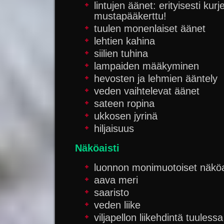
lintujen äänet: erityisesti kurje
mustapääkerttu!
tuulen monenlaiset äänet
lehtien kahina
siilien tuhina
lampaiden määkyminen
hevosten ja lehmien ääntely
veden vaihtelevat äänet
sateen ropina
ukkosen jyrinä
hiljaisuus
Näköaisti
luonnon monimuotoiset näköa
aava meri
saaristo
veden liike
viljapellon liikehdintä tuulessa