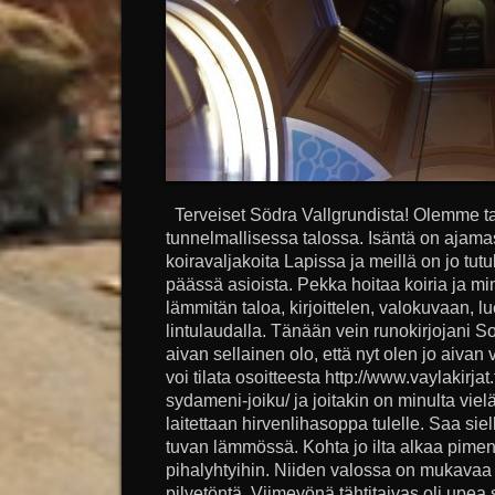
Terveiset Södra Vallgrundista! Olemme t
tunnelmallisessa talossa. Isäntä on ajam
koiravaljakoita Lapissa ja meillä on jo tutuk
päässä asioista. Pekka hoitaa koiria ja m
lämmitän taloa, kirjoittelen, valokuvaan, 
lintulaudalla. Tänään vein runokirjojani S
aivan sellainen olo, että nyt olen jo aivan
voi tilata osoitteesta http://www.vaylakirjat.
sydameni-joiku/ ja joitakin on minulta vielä
laitettaan hirvenlihasoppa tulelle. Saa siel
tuvan lämmössä. Kohta jo ilta alkaa piment
pihalyhtyihin. Niiden valossa on mukavaa k
pilvetöntä. Viimeyönä tähtitaivas oli upe