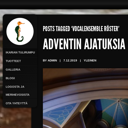
POSTS TAGGED ‘VOCALENSEMBLE RÖSTER’
ADVENTIN AJATUKSIA
IKARIAN TULIRUMPU
BY ADMIN
|
7.12.2019
|
YLEINEN
TUOTTEET
GALLERIA
BLOGI
LOGOSTA JA
MERIHEVOSISTA
OTA YHTEYTTÄ