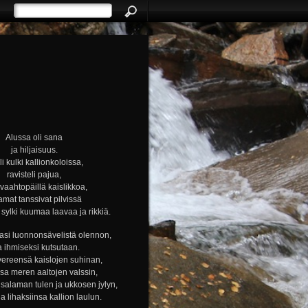
Alussa oli sana
ja hiljaisuus.
i kulki kallionkoloissa,
ravisteli pajua,
i vaahtopäillä kaislikkoa,
amat tanssivat pilvissä
ylki kuumaa laavaa ja rikkiä.
si luonnonsävelistä olennon,
a ihmiseksi kutsutaan.
vereensä kaislojen suhinan,
nsa meren aaltojen valssin,
alaman tulen ja ukkosen jylyn,
ja lihaksiinsa kallion laulun.