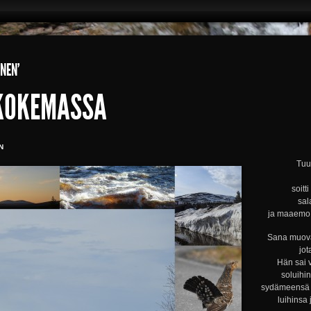
NEN’
KOKEMASSA
N
Tuul
soitt
sal
ja maaemo s
Sana muova
jot
Hän sai 
soluihi
sydämeensä s
luihinsa 