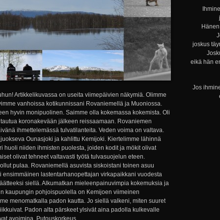
Ihmine
Hänen 
J
joskus täy
Josku
eikä hän e
Jos ihmine
uhun! Artikkelikuvassa on useita viimepäivien näkymiä. Olimme
yimme vanhoissa kotikunnissani Rovaniemellä ja Muoniossa.
teen hyvin monipuolinen. Saimme olla kokemassa kokemista. Oli
altautua koronakevään jälkeen reissaamaan. Rovaniemen
ivänä ihmettelemässä tulvatilanteita. Veden voima on valtava.
uokseva Ounasjoki ja kahlittu Kemijoki. Kiertelimme lähinnä
ri huoli niiden ihmisten puolesta, joiden kodit ja mökit olivat
set olivat tehneet valtavasti työtä tulvasuojelun eteen.
ollut pulaa. Rovaniemellä asuvista siskoistani toinen asuu
tsi ensimmäinen lastentarhanopettajan virkapaikkani vuodesta
äätteeksi siellä. Alkumatkan mieleenpainuvimpia kokemuksia ja
in kaupungin pohjoispuolella on Kemijoen viimeinen
mme menomatkalla padon kautta. Jo siellä valkeni, miten suuret
liikkuivat. Padon alta pärskeet ylsivät aina padolla kulkevalle
olivat avoimina. Putouskorkeus...