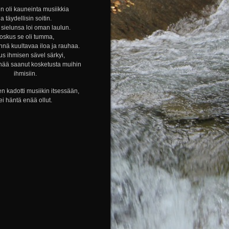
n oli kauneinta musiikkia
ja täydellisin soitin.
sielunsa loi oman laulun.
oskus se oli tumma,
nnä kuultavaa iloa ja rauhaa.
s ihmisen sävel särkyi,
nää saanut kosketusta muihin
ihmisiin.
n kadotti musiikin itsessään,
ei häntä enää ollut.