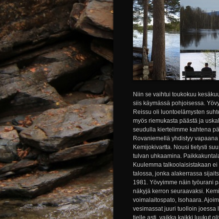
Niin se vaihtui toukokuu kesäku
siis käymässä pohjoisessa. Yöv
Reissu oli luontoelämysten suh
myös riemukasta päästä ja usk
seudulla kiertelimme kahtena pä
Rovaniemellä yhdistyy vapaana j
Kemijokivartta. Nousi tietysti suu
tulvan uhkaamina. Paikkakuntalai
Kuulemma talkoolaisistakaan ei 
talossa, jonka alakerrassa sijai
1981. Yövyimme näin työurani p
näkyjä kerron seuraavaksi. Kem
voimalaitospato, Isohaara. Ajoi
vesimassat juuri tuolloin joessa 
tielle asti, vaikka kaikki luukut 