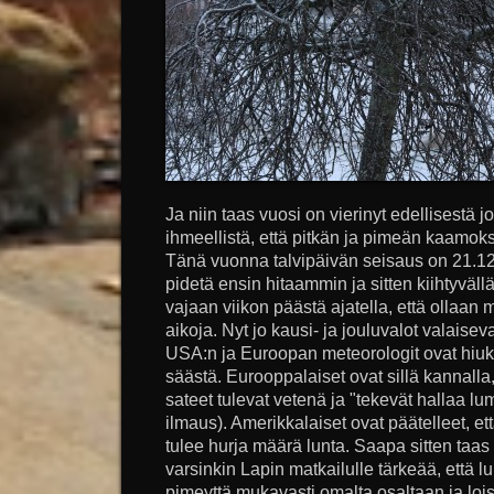
Ja niin taas vuosi on vierinyt edellisestä j
ihmeellistä, että pitkän ja pimeän kaamoks
Tänä vuonna talvipäivän seisaus on 21.12.
pidetä ensin hitaammin ja sitten kiihtyväll
vajaan viikon päästä ajatella, että ollaan
aikoja. Nyt jo kausi- ja jouluvalot valais
USA:n ja Euroopan meteorologit ovat hiuka
säästä. Eurooppalaiset ovat sillä kannalla,
sateet tulevat vetenä ja "tekevät hallaa lu
ilmaus). Amerikkalaiset ovat päätelleet, 
tulee hurja määrä lunta. Saapa sitten taas 
varsinkin Lapin matkailulle tärkeää, että lun
pimeyttä mukavasti omalta osaltaan ja loi