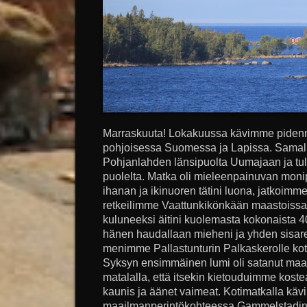
Marraskuuta! Lokakuussa kävimme pidenn
pohjoisessa Suomessa ja Lapissa. Samal
Pohjanlahden länsipuolta Uumajaan ja tu
puolelta. Matka oli mieleenpainuvan mo
ihanan ja ikinuoren tätini luona, jatkoim
retkeilimme Vaattunkikönkään maastoissa j
kuluneeksi äitini kuolemasta kokonaista 
hänen haudallaan mieheni ja yhden sisa
menimme Pallastunturin Palkaskerolle k
Syksyn ensimmäinen lumi oli satanut maaha
matalalla, että itsekin kietouduimme kost
kaunis ja äänet vaimeat. Kotimatkalla kä
maailmanperintökohteessa Gammelstadin 