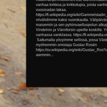
vanhaa kirkkoa ja kirkkotupia, joista vanh
vuosisadan takaa.
https://fi.wikipedia.org/wiki/Gammelsta
viivähdimme kaksi vuorokautta. Välipäivä
maisemiin ja sen pyhiinvaelluspolun alk
Vindelnin ja Vännforsin upeille koskille
vanhassa vankilassa. https://fi.wikipedi
Sattumalta yövyimme sellissä, jossa Väster
myöhemmin omistaja Gustav Rosén
https://sv.wikipedia.org/wiki/Gustav_Ros
aiemmin...