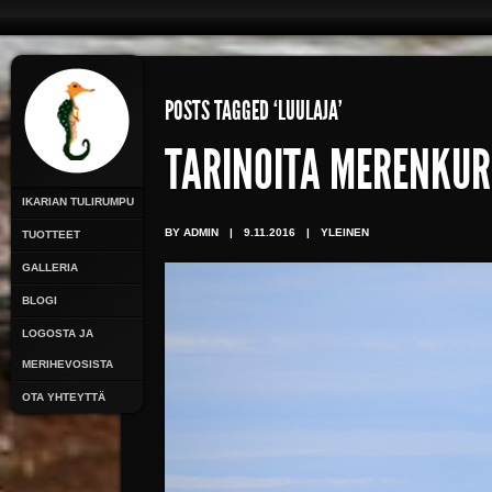
POSTS TAGGED ‘LUULAJA’
TARINOITA MERENKURK
IKARIAN TULIRUMPU
BY ADMIN
|
9.11.2016
|
YLEINEN
TUOTTEET
GALLERIA
BLOGI
LOGOSTA JA
MERIHEVOSISTA
OTA YHTEYTTÄ