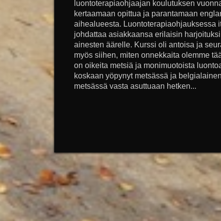
luontoterapiaohjaajan koulutuksen vuonna
kertaamaan opittua ja parantamaan englan
aihealueesta. Luontoterapiaohjauksessa it
johdattaa asiakkaansa erilaisin harjoituks
ainesten äärelle. Kurssi oli antoisa ja seu
myös siihen, miten onnekkaita olemme tää
on oikeita metsiä ja monimuotoista luontoa
koskaan yöpynyt metsässä ja belgialainen
metsässä vasta asuttuaan hetken...