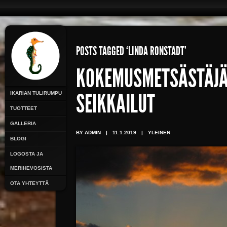
POSTS TAGGED ‘LINDA RONSTADT’
KOKEMUSMETSÄSTÄJÄ
IKARIAN TULIRUMPU
SEIKKAILUT
TUOTTEET
GALLERIA
BY ADMIN
|
11.1.2019
|
YLEINEN
BLOGI
LOGOSTA JA
MERIHEVOSISTA
OTA YHTEYTTÄ