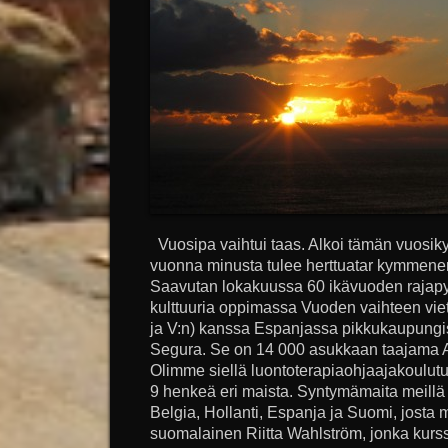
Vuosipa vaihtui taas. Alkoi tämän vuosi
vuonna minusta tulee herttuatar kymmenen
Saavutan lokakuussa 60 ikävuoden rajapy
kulttuuria oppimassa Vuoden vaihteen vie
ja V:n) kanssa Espanjassa pikkukaupung
Segura. Se on 14 000 asukkaan taajama 
Olimme siellä luontoterapiaohjaajakoulutu
9 henkeä eri maista. Syntymämaita meillä ko
Belgia, Hollanti, Espanja ja Suomi, josta me
suomalainen Riitta Wahlström, jonka kurssi