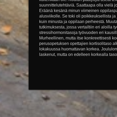
suunnittelutehtäviä. Saattaapa olla vielä j
Eräänä kesänä minun viimeinen oppilaspal
alusviikolle. Se toki oli poikkeuksellista j
kuin minusta ja oppilaan perheestä. Muut
tutkimuksesta, jossa vertailtiin eri aloilla
stressihormonitasoja työvuoden eri kausil
Murheellinen, mutta itse konkreettisesti koe
perusopetuksen opettajien kortisolitaso a
lokakuussa huomattavan korkea. Joululom
laskenut, mutta on edelleen korkealla tasol