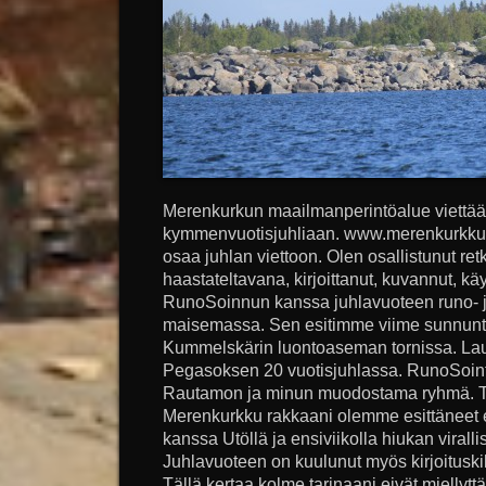
Merenkurkun maailmanperintöalue viettä
kymmenvuotisjuhliaan. www.merenkurkku.fi
osaa juhlan viettoon. Olen osallistunut ret
haastateltavana, kirjoittanut, kuvannut, k
RunoSoinnun kanssa juhlavuoteen runo- 
maisemassa. Sen esitimme viime sunnunta
Kummelskärin luontoaseman tornissa. Laua
Pegasoksen 20 vuotisjuhlassa. RunoSointu
Rautamon ja minun muodostama ryhmä. T
Merenkurkku rakkaani olemme esittäneet
kanssa Utöllä ja ensiviikolla hiukan virall
Juhlavuoteen on kuulunut myös kirjoituskil
Tällä kertaa kolme tarinaani eivät miellytt