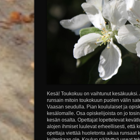
Kesä! Toukokuu on vaihtunut kesäkuuksi. 
runsain mitoin toukokuun puolen välin sate
Vaasan seudulla. Pian koululaiset ja opisk
kesälomalle. Osa opiskelijoista on jo tos
kesän osalta. Opettajat lopettelevat kevä
alojen ihmiset luulevat erheellisesti, että 
opettaja viettää huoletonta aikaa runsaat 
kuitenkaan ole. Koulun päätyttyä useat tekev