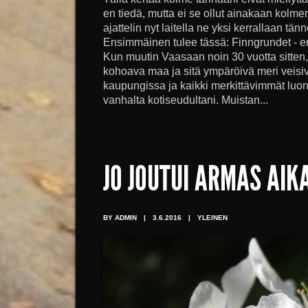
en tiedä, mutta ei se ollut ainakaan kolme
ajattelin nyt laitella ne yksi kerrallaan tä
Ensimmäinen tulee tässä: Finngrundet - 
Kun muutin Vaasaan noin 30 vuotta sitten,
kohoava maa ja sitä ympäröivä meri veisiv
kaupungissa ja kaikki merkittävimmät luo
vanhalta kotiseudultani. Muistan...
JO JOUTUI ARMAS AIK
BY ADMIN
|
3.6.2016
|
YLEINEN