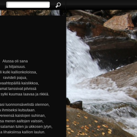
Alussa oli sana
ja hiljaisuus.
i kulki kallionkoloissa,
ravisteli pajua,
i vaahtopäillä kaislikkoa,
amat tanssivat pilvissä
ylki kuumaa laavaa ja rikkiä.
si luonnonsävelistä olennon,
a ihmiseksi kutsutaan.
vereensä kaislojen suhinan,
nsa meren aaltojen valssin,
alaman tulen ja ukkosen jylyn,
ja lihaksiinsa kallion laulun.