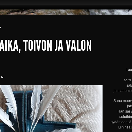
’
IKA, TOIVON JA VALON
Tuul
EN
soitt
sal
ja maaemo s
Sana muova
jot
Hän sai 
soluihi
sydämeensä s
luihinsa 