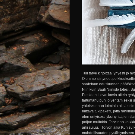
Tuli tarve kirjoittaa lyhyesti jo
Olemme siirtyneet poikkeukselli
saatetaan eduskunnan päätöksee
Niin kuin Sauli Niinistö totesi, 
Presidentti ovat kovin ottein ry
tartuntahuipun loiventamiseksi ja
yhteiskunnan toiminta niiltä osi
mittava tukipaketti, jotta rankimm
olen erityisesti yksinyrittäjien t
paljon muitakin. Tarvitaan kaikkie
arki sujuu. Toivon aika Kun 
mahdollisuuden pysähtymiseen ja