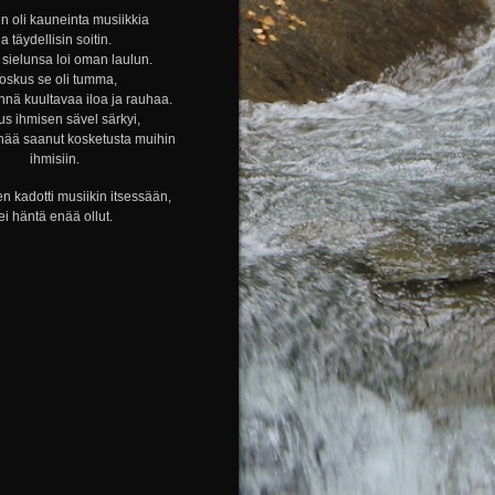
n oli kauneinta musiikkia
ja täydellisin soitin.
sielunsa loi oman laulun.
oskus se oli tumma,
nnä kuultavaa iloa ja rauhaa.
s ihmisen sävel särkyi,
nää saanut kosketusta muihin
ihmisiin.
n kadotti musiikin itsessään,
ei häntä enää ollut.