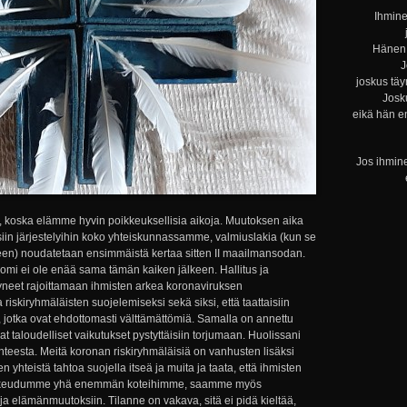
Ihmine
Hänen 
J
joskus täy
Josku
eikä hän e
Jos ihmine
 nyt, koska elämme hyvin poikkeuksellisia aikoja. Muutoksen aika
siin järjestelyihin koko yhteiskunnassamme, valmiuslakia (kun se
n) noudatetaan ensimmäistä kertaa sitten II maailmansodan.
Suomi ei ole enää sama tämän kaiken jälkeen. Hallitus ja
htyneet rajoittamaan ihmisten arkea koronaviruksen
 riskiryhmäläisten suojelemiseksi sekä siksi, että taattaisiin
n, jotka ovat ehdottomasti välttämättömiä. Samalla on annettu
at taloudelliset vaikutukset pystyttäisiin torjumaan. Huolissani
ilanteesta. Meitä koronan riskiryhmäläisiä on vanhusten lisäksi
n yhteistä tahtoa suojella itseä ja muita ja taata, että ihmisten
sulkeudumme yhä enemmän koteihimme, saamme myös
 elämänmuutoksiin. Tilanne on vakava, sitä ei pidä kieltää,