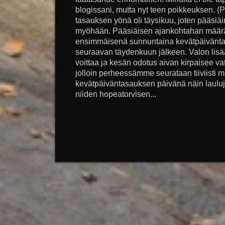
blogissani, mutta nyt teen poikkeuksen. (
tasauksen yönä oli täysikuu, joten pääsiä
myöhään. Pääsiäisen ajankohtahan määräyt
ensimmäisenä sunnuntaina kevätpäiväntas
seuraavan täydenkuun jälkeen. Valon lis
voittaa ja kesän odotus aivan kirpaisee v
jolloin perheessämme seurataan tiiviisti mu
kevätpäiväntasauksen päivänä näin lauluj
niiden hopeatorvisen...