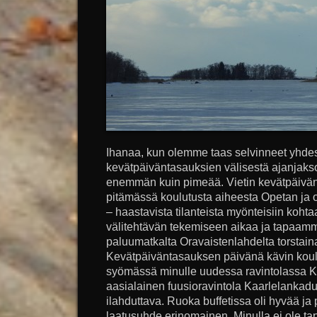
Ihanaa, kun olemme taas selvinneet yhdes
kevätpäiväntasauksien välisestä ajanjakso
enemmän kuin pimeää. Vietin kevätpäivän
pitämässä koulutusta aiheesta Opetan ja 
– haastavista tilanteista myönteisiin kohta
välitehtävän tekemiseen aikaa ja tapaamme
paluumatkalta Oravaistenlahdelta torstaina 
Kevätpäiväntasauksen päivänä kävin koul
syömässä minulle uudessa ravintolassa K
aasialainen fuusioravintola Kaarlelankadul
ilahduttava. Ruoka buffetissa oli hyvää ja p
laatusuhde erinomainen. Minulla ei ole ta