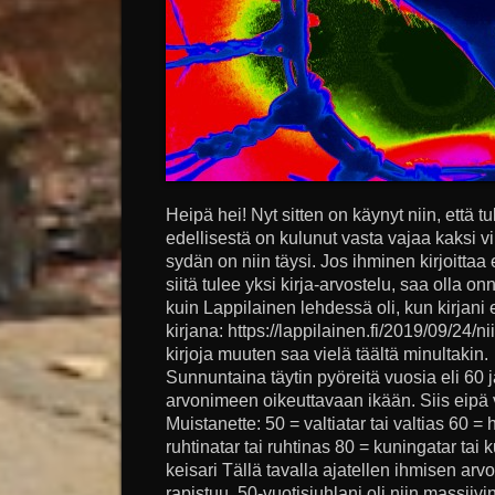
Heipä hei! Nyt sitten on käynyt niin, että tul
edellisestä on kulunut vasta vajaa kaksi vii
sydän on niin täysi. Jos ihminen kirjoitta
siitä tulee yksi kirja-arvostelu, saa olla on
kuin Lappilainen lehdessä oli, kun kirjani 
kirjana: https://lappilainen.fi/2019/09/24/ni
kirjoja muuten saa vielä täältä minultakin
Sunnuntaina täytin pyöreitä vuosia eli 60 j
arvonimeen oikeuttavaan ikään. Siis eipä vi
Muistanette: 50 = valtiatar tai valtias 60 = 
ruhtinatar tai ruhtinas 80 = kuningatar tai 
keisari Tällä tavalla ajatellen ihmisen arv
rapistuu. 50-vuotisjuhlani oli niin massiivi