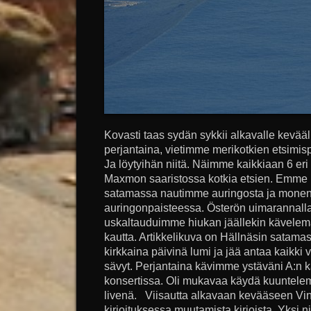
Kovasti taas sydän sykkii alkavalle kevääl
perjantaina, vietimme merikotkien etsimi
Ja löytyihän niitä. Näimme kaikkiaan 6 eri
Maxmon saaristossa kotkia etsien. Emme l
satamassa nautimme auringosta ja monenla
auringonpaisteessa. Österön uimarannalla
uskaltauduimme hiukan jäällekin kävelem
kautta. Artikkelikuva on Hällnäsin satam
kirkkaina päivinä lumi ja jää antaa kaikki 
sävyt. Perjantaina kävimme ystäväni A:n 
konsertissa. Oli mukavaa käydä kuuntelem
livenä. Viisautta alkavaan kevääseen Vin
kirjoituksessa muutamista kirjoista. Yksi ni