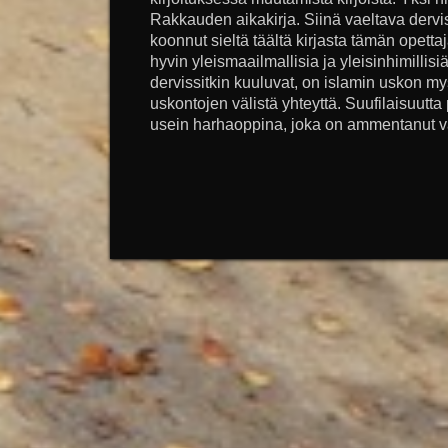
Rakkauden aikakirja. Siinä vaeltava derviss
koonnut sieltä täältä kirjasta tämän opett
hyvin yleismaailmallisia ja yleisinhimillisiä
dervissitkin kuuluvat, on islamin uskon mys
uskontojen välistä yhteyttä. Suufilaisuutta
usein harhaoppina, joka on ammentanut vai