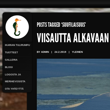
POSTS TAGGED ‘SUUFILAISUUS’
VIISAUTTA ALKAVAAN
IKARIAN TULIRUMPU
BY ADMIN
|
24.2.2019
|
YLEINEN
TUOTTEET
GALLERIA
BLOGI
LOGOSTA JA
MERIHEVOSISTA
OTA YHTEYTTÄ