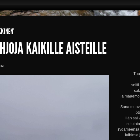
KKINEN’
HJOJA KAIKILLE AISTEILLE
EN
Tuul
soitt
sal
ja maaemo s
Sana muova
jot
Hän sai 
soluihi
sydämeensä s
luihinsa 