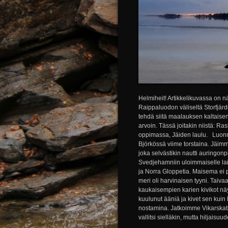
Helmiheit! Artikkelikuvassa on n
Raippaluodon väliseltä Storfjärd
tehdä siitä maalauksen kaltaisen. 
arvoin. Tässä joitakin niistä: R
oppimassa, Jäiden laulu. Luon
Björkössä viime torstaina. Jäimm
joka selvästikin nautti auringon
Svedjehamniin uloimmaiselle lait
ja Norra Gloppetia. Maisema ei p
meri oli harvinaisen tyyni. Taiv
kaukaisempien karien kivikot näyt
kuulunut ääniä ja kivet sen kui
nostamina. Jatkoimme Vikarskat
vallitsi sielläkin, mutta hiljaisu