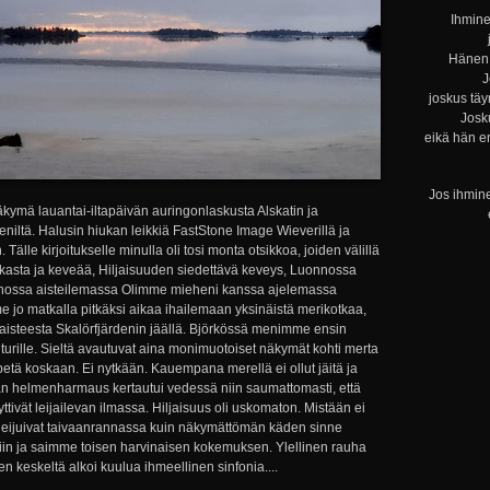
Ihmine
Hänen 
J
joskus täy
Josku
eikä hän e
Jos ihmine
äkymä lauantai-iltapäivän auringonlaskusta Alskatin ja
eniltä. Halusin hiukan leikkiä FastStone Image Wieverillä ja
Tälle kirjoitukselle minulla oli tosi monta otsikkoa, joiden välillä
askasta ja keveää, Hiljaisuuden siedettävä keveys, Luonnossa
nossa aisteilemassa Olimme mieheni kanssa ajelemassa
e jo matkalla pitkäksi aikaa ihailemaan yksinäistä merikotkaa,
paisteesta Skalörfjärdenin jäällä. Björkössä menimme ensin
urille. Sieltä avautuvat aina monimuotoiset näkymät kohti merta
etä koskaan. Ei nytkään. Kauempana merellä ei ollut jäitä ja
aan helmenharmaus kertautui vedessä niin saumattomasti, että
tivät leijailevan ilmassa. Hiljaisuus oli uskomaton. Mistään ei
n leijuivat taivaanrannassa kuin näkymättömän käden sinne
iin ja saimme toisen harvinaisen kokemuksen. Ylellinen rauha
uden keskeltä alkoi kuulua ihmeellinen sinfonia....