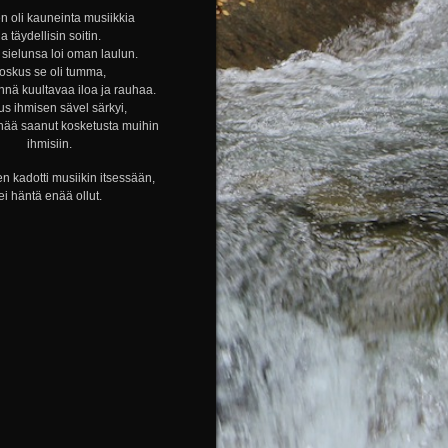
n oli kauneinta musiikkia
ja täydellisin soitin.
sielunsa loi oman laulun.
oskus se oli tumma,
nnä kuultavaa iloa ja rauhaa.
s ihmisen sävel särkyi,
nää saanut kosketusta muihin
ihmisiin.
n kadotti musiikin itsessään,
ei häntä enää ollut.