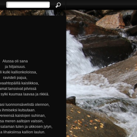
Alussa oli sana
ja hiljaisuus.
i kulki kallionkoloissa,
ravisteli pajua,
i vaahtopäillä kaislikkoa,
amat tanssivat pilvissä
ylki kuumaa laavaa ja rikkiä.
si luonnonsävelistä olennon,
a ihmiseksi kutsutaan.
vereensä kaislojen suhinan,
nsa meren aaltojen valssin,
alaman tulen ja ukkosen jylyn,
ja lihaksiinsa kallion laulun.