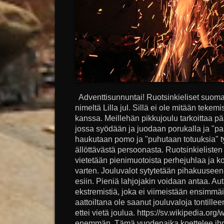
Adventtisunnuntai! Ruotsinkieliset suomala
nimeltä Lilla jul. Sillä ei ole mitään teke
kanssa. Meillehän pikkujoulu tarkoittaa pää
jossa syödään ja juodaan porukalla ja "p
haukutaan pomo ja "puhutaan totuuksia" ty
ällöttävästä persoonasta. Ruotsinkielisten L
vietetään pienimuotoista perhejuhlaa ja kor
varten. Jouluvalot sytytetään pihakuuseen j
esiin. Pieniä lahjojakin voidaan antaa. Au
ekstremistiä, joka ei viimeistään ensimmä
aattoiltana ole saanut jouluvaloja tontillee
ettei vietä joulua. https://sv.wikipedia.org/w
enemmän. Tämä vuodenaika koettelee ihmi