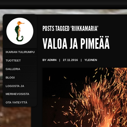
POSTS TAGGED ‘RIIKKAMARIA’
VALOA JA PIMEÄÄ
IKARIAN TULIRUMPU
BY ADMIN
|
27.11.2016
|
YLEINEN
TUOTTEET
GALLERIA
BLOGI
LOGOSTA JA
MERIHEVOSISTA
OTA YHTEYTTÄ