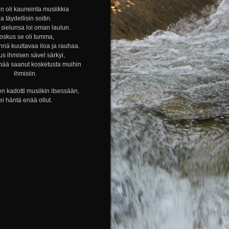
n oli kauneinta musiikkia
ja täydellisin soitin.
sielunsa loi oman laulun.
oskus se oli tumma,
nnä kuultavaa iloa ja rauhaa.
s ihmisen sävel särkyi,
nää saanut kosketusta muihin
ihmisiin.
n kadotti musiikin itsessään,
ei häntä enää ollut.