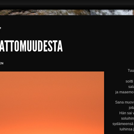
’
AJATTOMUUDESTA
EN
Tuul
soitt
sal
ja maaemo s
Sana muova
jot
Hän sai 
soluihi
sydämeensä s
luihinsa 