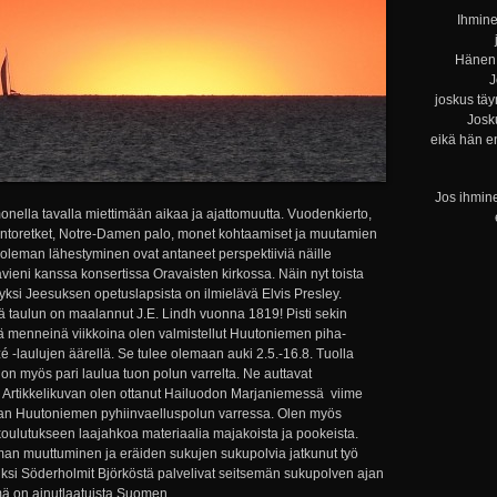
Ihmine
Hänen 
J
joskus täy
Josku
eikä hän e
Jos ihmine
monella tavalla miettimään aikaa ja ajattomuutta. Vuodenkierto,
ontoretket, Notre-Damen palo, monet kohtaamiset ja muutamien
leman lähestyminen ovat antaneet perspektiiviä näille
tävieni kanssa konsertissa Oravaisten kirkossa. Näin nyt toista
a yksi Jeesuksen opetuslapsista on ilmielävä Elvis Presley.
tä taulun on maalannut J.E. Lindh vuonna 1819! Pisti sekin
ä menneinä viikkoina olen valmistellut Huutoniemen piha-
é -laulujen äärellä. Se tulee olemaan auki 2.5.-16.8. Tuolla
on myös pari laulua tuon polun varrelta. Ne auttavat
 Artikkelikuvan olen ottanut Hailuodon Marjaniemessä viime
an Huutoniemen pyhiinvaelluspolun varressa. Olen myös
 koulutukseen laajahkoa materiaalia majakoista ja pookeista.
an muuttuminen ja eräiden sukujen sukupolvia jatkunut työ
iksi Söderholmit Björköstä palvelivat seitsemän sukupolven ajan
mä on ainutlaatuista Suomen...