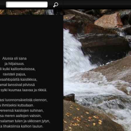
Alussa oli sana
ja hiljaisuus.
i kulki kallionkoloissa,
ravisteli pajua,
i vaahtopäillä kaislikkoa,
amat tanssivat pilvissä
ylki kuumaa laavaa ja rikkiä.
si luonnonsävelistä olennon,
a ihmiseksi kutsutaan.
vereensä kaislojen suhinan,
nsa meren aaltojen valssin,
alaman tulen ja ukkosen jylyn,
ja lihaksiinsa kallion laulun.