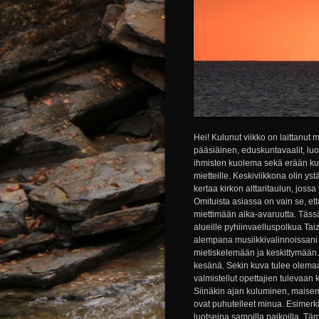
Hei! Kulunut viikko on laittanut 
pääsiäinen, eduskuntavaalit, lu
ihmisten kuolema sekä erään kuo
mietteille. Keskiviikkona olin ys
kertaa kirkon alttaritaulun, joss
Omituista asiassa on vain se, et
miettimään aika-avaruutta. Täss
alueille pyhiinvaelluspolkua Taiz
alempana musiikkivalinnoissani 
mietiskelemään ja keskittymään.
kesänä. Sekin kuva tulee olema
valmistellut opettajien tulevaan
Siinäkin ajan kuluminen, maisem
ovat puhutelleet minua. Esimerk
luotseina samoilla paikoilla. Tä