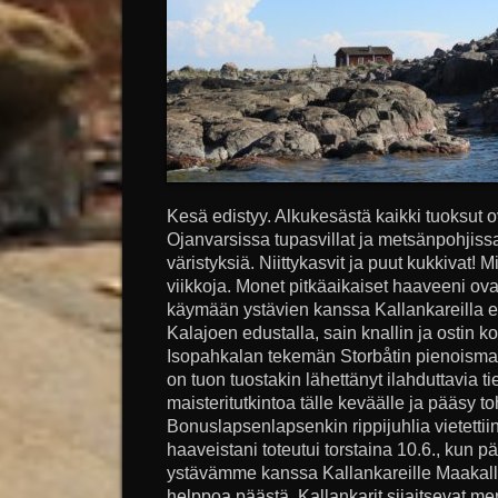
Kesä edistyy. Alkukesästä kaikki tuoksut 
Ojanvarsissa tupasvillat ja metsänpohjiss
väristyksiä. Niittykasvit ja puut kukkivat! M
viikkoja. Monet pitkäaikaiset haaveeni ova
käymään ystävien kanssa Kallankareilla e
Kalajoen edustalla, sain knallin ja ostin 
Isopahkalan tekemän Storbåtin pienoismalli
on tuon tuostakin lähettänyt ilahduttavia t
maisteritutkintoa tälle keväälle ja pääsy 
Bonuslapsenlapsenkin rippijuhlia vietettiin
haaveistani toteutui torstaina 10.6., kun
ystävämme kanssa Kallankareille Maakalla
helppoa päästä. Kallankarit sijaitsevat me