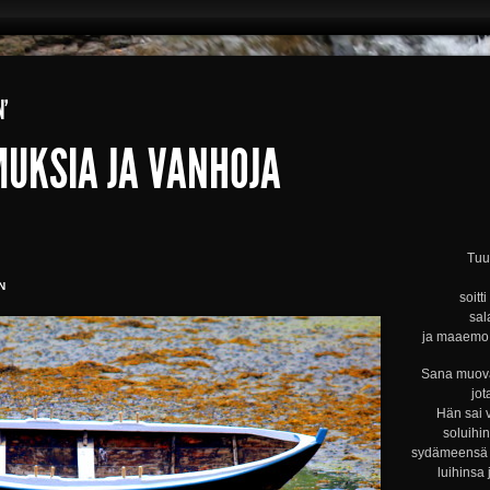
N’
MUKSIA JA VANHOJA
Tuul
N
soitt
sal
ja maaemo s
Sana muova
jot
Hän sai 
soluihi
sydämeensä s
luihinsa 