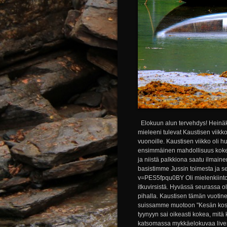
Elokuun alun tervehdys! Heinäk
mieleeni tulevat Kaustisen viikk
vuonoille. Kaustisen viikko oli hu
ensimmäinen mahdollisuus kokea
ja niistä palkkiona saatu ilmain
basistimme Jussin toimesta ja s
v=PES5fpqu0BY Oli mielenkiintois
itkuvirsistä. Hyvässä seurassa o
pihalla. Kaustisen tämän vuotin
suissamme muotoon "Kesän kostei
tyynyyn sai oikeasti kokea, mit
katsomassa mykkäelokuvaa livesäe