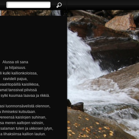
Alussa oli sana
ja hiljaisuus.
i kulki kallionkoloissa,
ravisteli pajua,
i vaahtopäillä kaislikkoa,
amat tanssivat pilvissä
ylki kuumaa laavaa ja rikkiä.
si luonnonsävelistä olennon,
a ihmiseksi kutsutaan.
vereensä kaislojen suhinan,
nsa meren aaltojen valssin,
alaman tulen ja ukkosen jylyn,
ja lihaksiinsa kallion laulun.