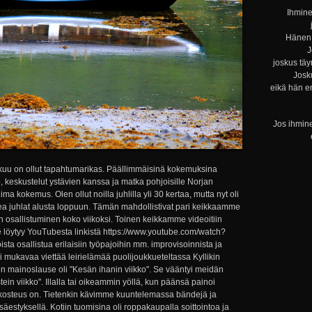
Ihmine
Hänen 
J
joskus täy
Josku
eikä hän e
Jos ihmine
uu on ollut tapahtumarikas. Päällimmäisinä kokemuksina
o, keskustelut ystävien kanssa ja matka pohjoisille Norjan
ima kokemus. Olen ollut noilla juhlilla yli 30 kertaa, mutta nyt oli
 juhlat alusta loppuun. Tämän mahdollistivat pari keikkaamme
en osallistuminen koko viikoksi. Toinen keikkamme videoitiin
e löytyy YouTubesta linkistä https://www.youtube.com/watch?
ta osallistua erilaisiin työpajoihin mm. improvisoinnista ja
li mukavaa viettää leirielämää puolijoukkueteltassa Kyllikin
en mainoslause oli "Kesän ihanin viikko". Se vääntyi meidän
n viikko". Illalla tai oikeammin yöllä, kun päänsä painoi
ä kosteus on. Tietenkin kävimme kuuntelemassa bändejä ja
styksellä. Kotiin tuomisina oli roppakaupalla soittointoa ja