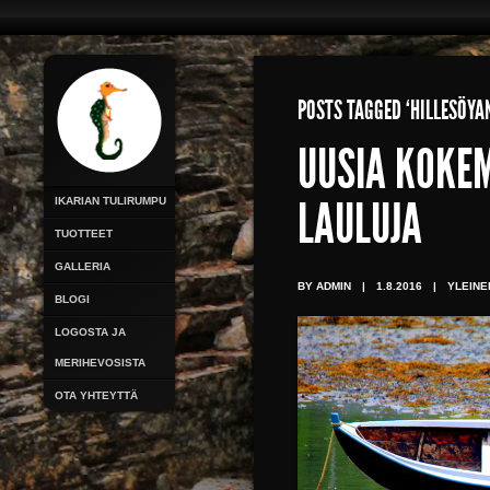
POSTS TAGGED ‘HILLESÖYA
UUSIA KOKE
IKARIAN TULIRUMPU
LAULUJA
TUOTTEET
GALLERIA
BY ADMIN
|
1.8.2016
|
YLEINE
BLOGI
LOGOSTA JA
MERIHEVOSISTA
OTA YHTEYTTÄ