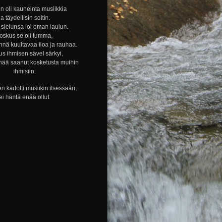
n oli kauneinta musiikkia
ja täydellisin soitin.
sielunsa loi oman laulun.
oskus se oli tumma,
nnä kuultavaa iloa ja rauhaa.
s ihmisen sävel särkyi,
nää saanut kosketusta muihin
ihmisiin.
n kadotti musiikin itsessään,
ei häntä enää ollut.