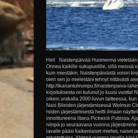
Hei! Naistenpäivää Huomenna vietetään k
Onnea kaikille sukupuolille, sillä meissä o
kuin miestäkin. Naistenpäivästä voisin kirj
olen sen jo mielestäni tehnyt riittävästi 
http://ikariantulirumpu.fi/naistenpaiva-lah
kirjoituksesta on kulunut jo kuusi vuotta! N
oikein urakalla 2000-luvun taitteessa, kun
Nais Bileiden järjestämisessä Welmun Cl
niiden järjestämisestä heitti ilmaan näytte
innoittuneena iltana Pickwick Pubissa. Aj
niinpä jo seuraavana vuonna järjestimme no
lavalle pääsi kaikenlaiset miehet, naiset ja 
edustettuina. Yhtenä vuonna lavalla kävi 