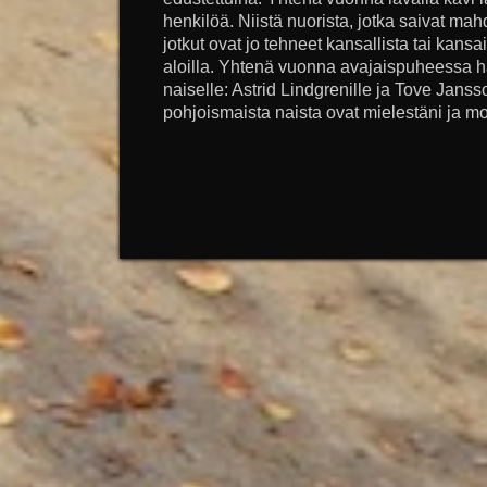
henkilöä. Niistä nuorista, jotka saivat mahd
jotkut ovat jo tehneet kansallista tai kansa
aloilla. Yhtenä vuonna avajaispuheessa h
naiselle: Astrid Lindgrenille ja Tove Jans
pohjoismaista naista ovat mielestäni ja mo