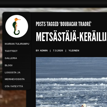
POSTS TAGGED ‘BOUBACAR TRAORÉ’
METSÄSTÄJÄ-KERÄILI
IKARIAN TULIRUMPU
BY ADMIN
|
7.3.2020
|
YLEINEN
TUOTTEET
GALLERIA
BLOGI
LOGOSTA JA
MERIHEVOSISTA
OTA YHTEYTTÄ